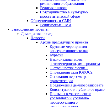
религиозного образования
Религия в школе
Сотрудничество в культурно-
просветительской сфере
Общественность и СМИ
Религиозные СМИ
Завершенные проекты
Демократия в осаде
Новости
Архив предыдущего проекта
Крупные мероприятия
консервативного толка
Курьезы
Национальная идея,
антивестернизм, империализм
О странностях любви...
Оправдания дела ЮКОСа
Основания пересмотра
приватизации
Предложения де-либерализовать
Конституцию и публичное право
Призывы к ужесточению
уголовного и уголовно-
процессуального
законодательства