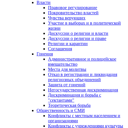
Власти
Правовое регулирование
Покровительство властей
Чувства верующих
Участие в выборах и в политической
жизни
Дискуссии о религии и власти
Дискуссии о религии и праве
Религии и карантин
Соглашения
Гонения
Административное и полицейское
вмешательство
Места для молитвы
Отказ в регистрации и ликвидация
религиозных объединений
Защита от гонений
Негосударственная дискриминация
Дискриминация и борьба с
"сектантами"
Теоретическая борьба
Общественность и СМИ
Конфликты с местным населением и
организациями
Конфликты с учреждениями культуры