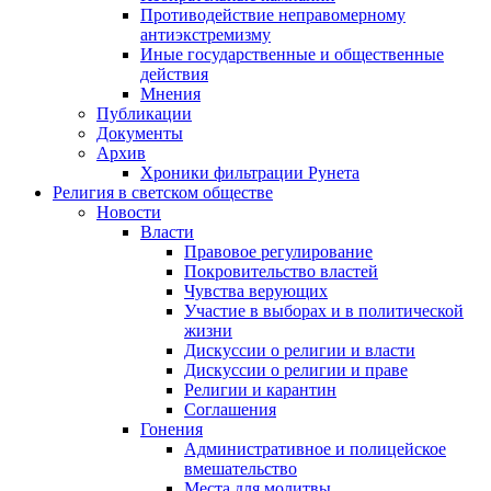
Противодействие неправомерному
антиэкстремизму
Иные государственные и общественные
действия
Мнения
Публикации
Документы
Архив
Хроники фильтрации Рунета
Религия в светском обществе
Новости
Власти
Правовое регулирование
Покровительство властей
Чувства верующих
Участие в выборах и в политической
жизни
Дискуссии о религии и власти
Дискуссии о религии и праве
Религии и карантин
Соглашения
Гонения
Административное и полицейское
вмешательство
Места для молитвы