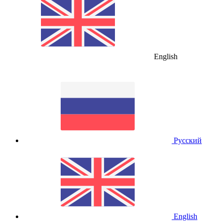
English
Русский
English