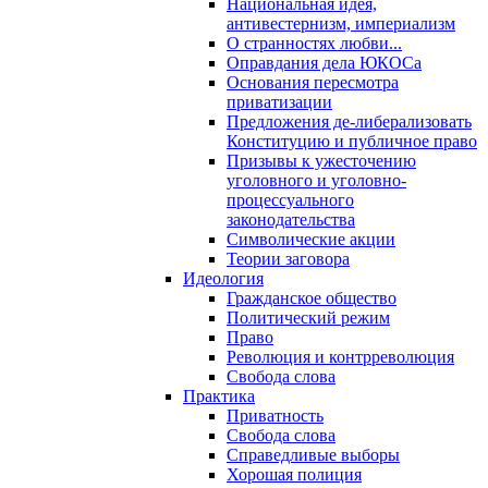
Национальная идея,
антивестернизм, империализм
О странностях любви...
Оправдания дела ЮКОСа
Основания пересмотра
приватизации
Предложения де-либерализовать
Конституцию и публичное право
Призывы к ужесточению
уголовного и уголовно-
процессуального
законодательства
Символические акции
Теории заговора
Идеология
Гражданское общество
Политический режим
Право
Революция и контрреволюция
Свобода слова
Практика
Приватность
Свобода слова
Справедливые выборы
Хорошая полиция