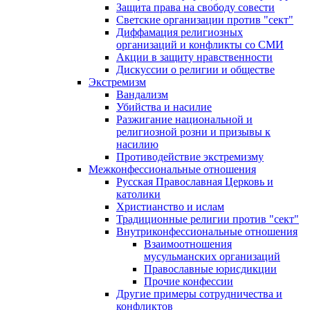
Защита права на свободу совести
Светские организации против "сект"
Диффамация религиозных
организаций и конфликты со СМИ
Акции в защиту нравственности
Дискуссии о религии и обществе
Экстремизм
Вандализм
Убийства и насилие
Разжигание национальной и
религиозной розни и призывы к
насилию
Противодействие экстремизму
Межконфессиональные отношения
Русская Православная Церковь и
католики
Христианство и ислам
Традиционные религии против "сект"
Внутриконфессиональные отношения
Взаимоотношения
мусульманских организаций
Православные юрисдикции
Прочие конфессии
Другие примеры сотрудничества и
конфликтов