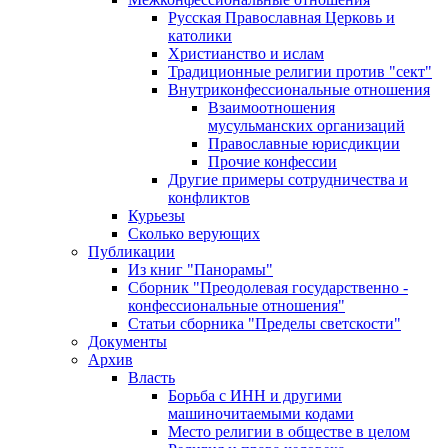
Русская Православная Церковь и
католики
Христианство и ислам
Традиционные религии против "сект"
Внутриконфессиональные отношения
Взаимоотношения
мусульманских организаций
Православные юрисдикции
Прочие конфессии
Другие примеры сотрудничества и
конфликтов
Курьезы
Сколько верующих
Публикации
Из книг "Панорамы"
Сборник "Преодолевая государственно -
конфессиональные отношения"
Статьи сборника "Пределы светскости"
Документы
Архив
Власть
Борьба с ИНН и другими
машиночитаемыми кодами
Место религии в обществе в целом