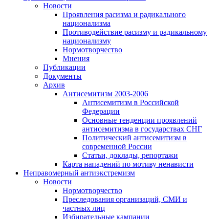
Новости
Проявления расизма и радикального
национализма
Противодействие расизму и радикальному
национализму
Нормотворчество
Мнения
Публикации
Документы
Архив
Антисемитизм 2003-2006
Антисемитизм в Российской
Федерации
Основные тенденции проявлений
антисемитизма в государствах СНГ
Политический антисемитизм в
современной России
Статьи, доклады, репортажи
Карта нападений по мотиву ненависти
Неправомерный антиэкстремизм
Новости
Нормотворчество
Преследования организаций, СМИ и
частных лиц
Избирательные кампании