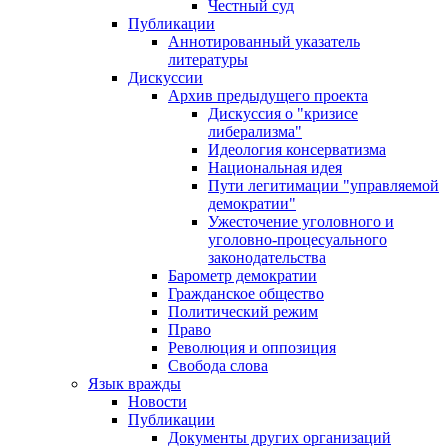
Честный суд
Публикации
Аннотированный указатель
литературы
Дискуссии
Архив предыдущего проекта
Дискуссия о "кризисе
либерализма"
Идеология консерватизма
Национальная идея
Пути легитимации "управляемой
демократии"
Ужесточение уголовного и
уголовно-процесуального
законодательства
Барометр демократии
Гражданское общество
Политический режим
Право
Революция и оппозиция
Свобода слова
Язык вражды
Новости
Публикации
Документы других организаций