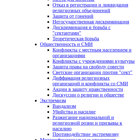
Отказ в регистрации и ликвидация
религиозных объединений
Защита от гонений
Негосударственная дискриминация
Дискриминация и борьба с
"сектантами"
Теоретическая борьба
Общественность и СМИ
Конфликты с местным населением и
организациями
Конфликты с учреждениями культуры
Защита права на свободу совести
Светские организации против "сект"
Диффамация религиозных
организаций и конфликты со СМИ
Акции в защиту нравственности
Дискуссии о религии и обществе
Экстремизм
Вандализм
Убийства и насилие
Разжигание национальной и
религиозной розни и призывы к
насилию
Противодействие экстремизму
Межконфессиональные отношения