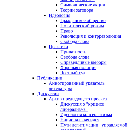
Символические акции
Теории заговора
Идеология
Гражданское общество
Политический режим
Право
Революция и контрреволюция
Свобода слова
Практика
Приватность
Свобода слова
Справедливые выборы
Хорошая полиция
Честный суд
Публикации
Аннотированный указатель
литературы
Дискуссии
Архив предыдущего проекта
Дискуссия о "кризисе
либерализма"
Идеология консерватизма
Национальная идея
Пути легитимации "управляемой