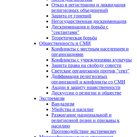
Отказ в регистрации и ликвидация
религиозных объединений
Защита от гонений
Негосударственная дискриминация
Дискриминация и борьба с
"сектантами"
Теоретическая борьба
Общественность и СМИ
Конфликты с местным населением и
организациями
Конфликты с учреждениями культуры
Защита права на свободу совести
Светские организации против "сект"
Диффамация религиозных
организаций и конфликты со СМИ
Акции в защиту нравственности
Дискуссии о религии и обществе
Экстремизм
Вандализм
Убийства и насилие
Разжигание национальной и
религиозной розни и призывы к
насилию
Противодействие экстремизму
Межконфессиональные отношения