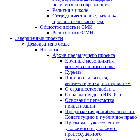
религиозного образования
Религия в школе
Сотрудничество в культурно-
просветительской сфере
Общественность и СМИ
Религиозные СМИ
Завершенные проекты
Демократия в осаде
Новости
Архив предыдущего проекта
Крупные мероприятия
консервативного толка
Курьезы
Национальная идея,
антивестернизм, империализм
О странностях любви...
Оправдания дела ЮКОСа
Основания пересмотра
приватизации
Предложения де-либерализовать
Конституцию и публичное право
Призывы к ужесточению
уголовного и уголовно-
процессуального
законодательства