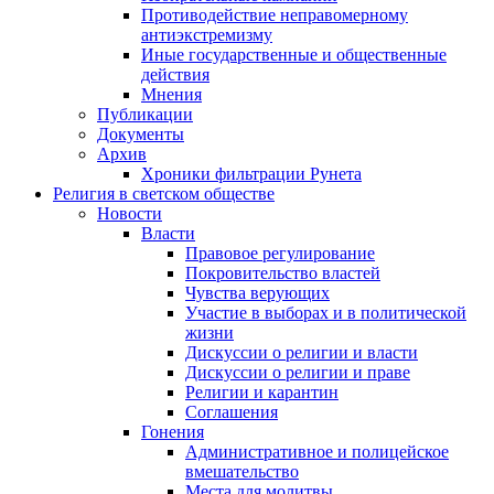
Противодействие неправомерному
антиэкстремизму
Иные государственные и общественные
действия
Мнения
Публикации
Документы
Архив
Хроники фильтрации Рунета
Религия в светском обществе
Новости
Власти
Правовое регулирование
Покровительство властей
Чувства верующих
Участие в выборах и в политической
жизни
Дискуссии о религии и власти
Дискуссии о религии и праве
Религии и карантин
Соглашения
Гонения
Административное и полицейское
вмешательство
Места для молитвы