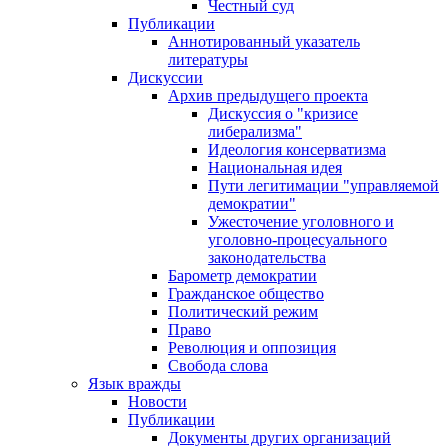
Честный суд
Публикации
Аннотированный указатель
литературы
Дискуссии
Архив предыдущего проекта
Дискуссия о "кризисе
либерализма"
Идеология консерватизма
Национальная идея
Пути легитимации "управляемой
демократии"
Ужесточение уголовного и
уголовно-процесуального
законодательства
Барометр демократии
Гражданское общество
Политический режим
Право
Революция и оппозиция
Свобода слова
Язык вражды
Новости
Публикации
Документы других организаций