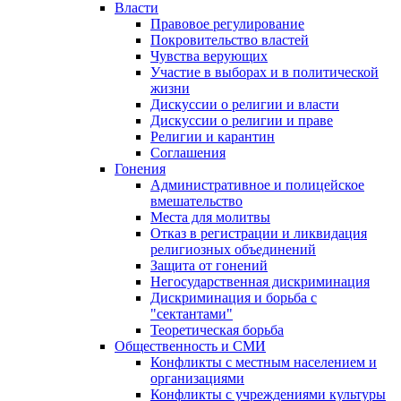
Власти
Правовое регулирование
Покровительство властей
Чувства верующих
Участие в выборах и в политической
жизни
Дискуссии о религии и власти
Дискуссии о религии и праве
Религии и карантин
Соглашения
Гонения
Административное и полицейское
вмешательство
Места для молитвы
Отказ в регистрации и ликвидация
религиозных объединений
Защита от гонений
Негосударственная дискриминация
Дискриминация и борьба с
"сектантами"
Теоретическая борьба
Общественность и СМИ
Конфликты с местным населением и
организациями
Конфликты с учреждениями культуры