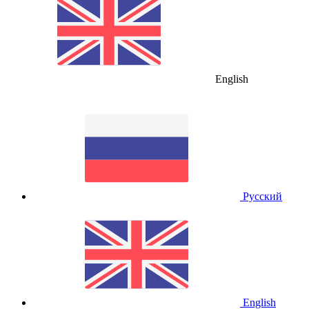
English
Русский
English