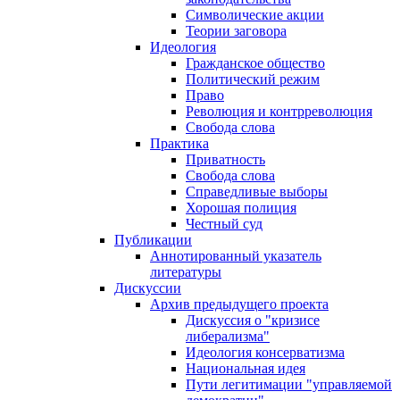
Символические акции
Теории заговора
Идеология
Гражданское общество
Политический режим
Право
Революция и контрреволюция
Свобода слова
Практика
Приватность
Свобода слова
Справедливые выборы
Хорошая полиция
Честный суд
Публикации
Аннотированный указатель
литературы
Дискуссии
Архив предыдущего проекта
Дискуссия о "кризисе
либерализма"
Идеология консерватизма
Национальная идея
Пути легитимации "управляемой