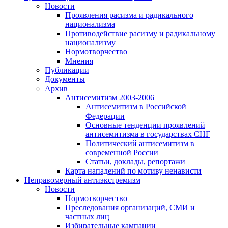
Новости
Проявления расизма и радикального
национализма
Противодействие расизму и радикальному
национализму
Нормотворчество
Мнения
Публикации
Документы
Архив
Антисемитизм 2003-2006
Антисемитизм в Российской
Федерации
Основные тенденции проявлений
антисемитизма в государствах СНГ
Политический антисемитизм в
современной России
Статьи, доклады, репортажи
Карта нападений по мотиву ненависти
Неправомерный антиэкстремизм
Новости
Нормотворчество
Преследования организаций, СМИ и
частных лиц
Избирательные кампании