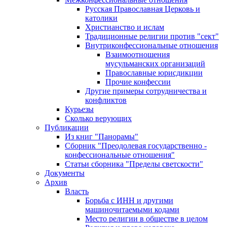
Русская Православная Церковь и
католики
Христианство и ислам
Традиционные религии против "сект"
Внутриконфессиональные отношения
Взаимоотношения
мусульманских организаций
Православные юрисдикции
Прочие конфессии
Другие примеры сотрудничества и
конфликтов
Курьезы
Сколько верующих
Публикации
Из книг "Панорамы"
Сборник "Преодолевая государственно -
конфессиональные отношения"
Статьи сборника "Пределы светскости"
Документы
Архив
Власть
Борьба с ИНН и другими
машиночитаемыми кодами
Место религии в обществе в целом