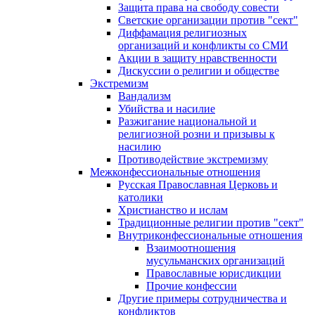
Защита права на свободу совести
Светские организации против "сект"
Диффамация религиозных
организаций и конфликты со СМИ
Акции в защиту нравственности
Дискуссии о религии и обществе
Экстремизм
Вандализм
Убийства и насилие
Разжигание национальной и
религиозной розни и призывы к
насилию
Противодействие экстремизму
Межконфессиональные отношения
Русская Православная Церковь и
католики
Христианство и ислам
Традиционные религии против "сект"
Внутриконфессиональные отношения
Взаимоотношения
мусульманских организаций
Православные юрисдикции
Прочие конфессии
Другие примеры сотрудничества и
конфликтов