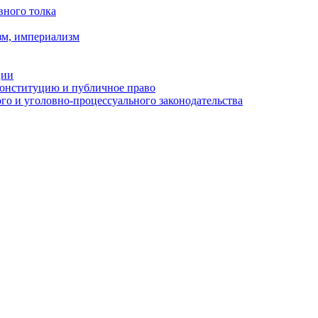
вного толка
зм, империализм
ции
Конституцию и публичное право
о и уголовно-процессуального законодательства