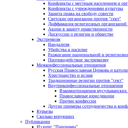
Конфликты с местным населением и ор
Конфликты с учреждениями культуры
Защита права на свободу совести
Светские организации против "сект"
Диффамация религиозных организаций
Акции в защиту нравственности
Дискуссии о религии и обществе
Экстремизм
Вандализм
Убийства и насилие
Разжигание национальной и религиозно
Противодействие экстремизму
Межконфессиональные отношения
Русская Православная Церковь и католи
Христианство и ислам
Традиционные религии против "сект"
Внутриконфессиональные отношения
Взаимоотношения мусульманских 
Православные юрисдикции
Прочие конфессии
Другие примеры сотрудничества и конф
Курьезы
Сколько верующих
Публикации
Из книг "Панорамы"