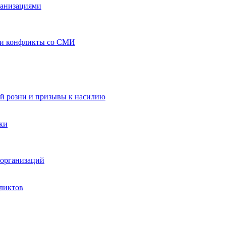
ганизациями
 и конфликты со СМИ
й розни и призывы к насилию
ки
организаций
ликтов