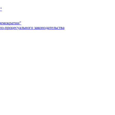
а"
демократии"
но-процесуального законодательства