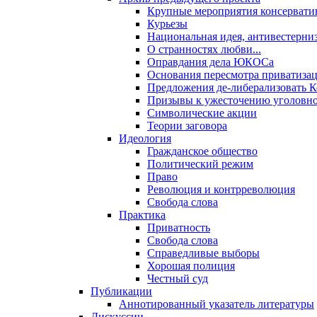
Крупные мероприятия консервати
Курьезы
Национальная идея, антивестерни
О странностях любви...
Оправдания дела ЮКОСа
Основания пересмотра приватиза
Предложения де-либерализовать 
Призывы к ужесточению уголовног
Символические акции
Теории заговора
Идеология
Гражданское общество
Политический режим
Право
Революция и контрреволюция
Свобода слова
Практика
Приватность
Свобода слова
Справедливые выборы
Хорошая полиция
Честный суд
Публикации
Аннотированный указатель литературы
Дискуссии