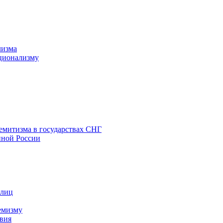
лизма
ционализму
емитизма в государствах СНГ
нной России
 лиц
емизму
вия