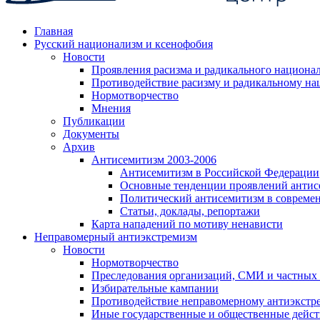
Главная
Русский национализм и ксенофобия
Новости
Проявления расизма и радикального национа
Противодействие расизму и радикальному на
Нормотворчество
Мнения
Публикации
Документы
Архив
Антисемитизм 2003-2006
Антисемитизм в Российской Федерации
Основные тенденции проявлений антис
Политический антисемитизм в совреме
Статьи, доклады, репортажи
Карта нападений по мотиву ненависти
Неправомерный антиэкстремизм
Новости
Нормотворчество
Преследования организаций, СМИ и частных
Избирательные кампании
Противодействие неправомерному антиэкстр
Иные государственные и общественные дейст