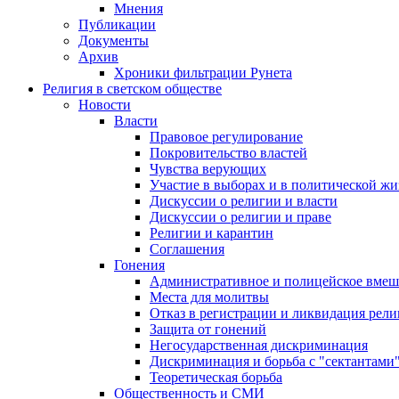
Мнения
Публикации
Документы
Архив
Хроники фильтрации Рунета
Религия в светском обществе
Новости
Власти
Правовое регулирование
Покровительство властей
Чувства верующих
Участие в выборах и в политической ж
Дискуссии о религии и власти
Дискуссии о религии и праве
Религии и карантин
Соглашения
Гонения
Административное и полицейское вмеш
Места для молитвы
Отказ в регистрации и ликвидация рел
Защита от гонений
Негосударственная дискриминация
Дискриминация и борьба с "сектантами
Теоретическая борьба
Общественность и СМИ