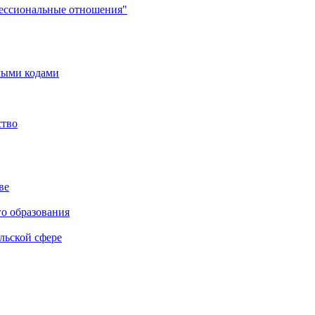
фессиональные отношения"
мыми кодами
ство
ве
го образования
льской сфере