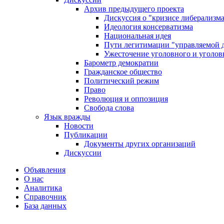
Архив предыдущего проекта
Дискуссия о "кризисе либерализм
Идеология консерватизма
Национальная идея
Пути легитимации "управляемой 
Ужесточение уголовного и уголов
Барометр демократии
Гражданское общество
Политический режим
Право
Революция и оппозиция
Свобода слова
Язык вражды
Новости
Публикации
Документы других организаций
Дискуссии
Объявления
О нас
Аналитика
Справочник
База данных