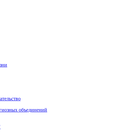
изни
ательство
игиозных объединений
"