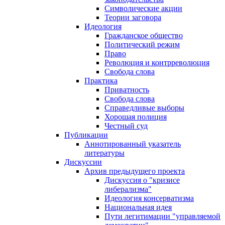
Символические акции
Теории заговора
Идеология
Гражданское общество
Политический режим
Право
Революция и контрреволюция
Свобода слова
Практика
Приватность
Свобода слова
Справедливые выборы
Хорошая полиция
Честный суд
Публикации
Аннотированный указатель
литературы
Дискуссии
Архив предыдущего проекта
Дискуссия о "кризисе
либерализма"
Идеология консерватизма
Национальная идея
Пути легитимации "управляемой