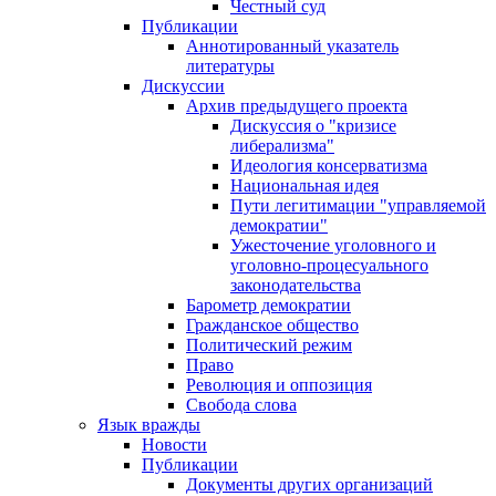
Честный суд
Публикации
Аннотированный указатель
литературы
Дискуссии
Архив предыдущего проекта
Дискуссия о "кризисе
либерализма"
Идеология консерватизма
Национальная идея
Пути легитимации "управляемой
демократии"
Ужесточение уголовного и
уголовно-процесуального
законодательства
Барометр демократии
Гражданское общество
Политический режим
Право
Революция и оппозиция
Свобода слова
Язык вражды
Новости
Публикации
Документы других организаций