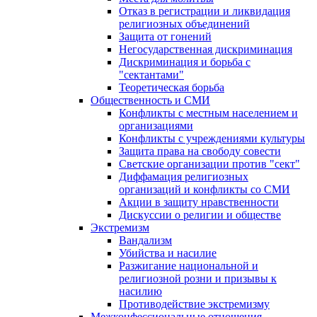
Отказ в регистрации и ликвидация
религиозных объединений
Защита от гонений
Негосударственная дискриминация
Дискриминация и борьба с
"сектантами"
Теоретическая борьба
Общественность и СМИ
Конфликты с местным населением и
организациями
Конфликты с учреждениями культуры
Защита права на свободу совести
Светские организации против "сект"
Диффамация религиозных
организаций и конфликты со СМИ
Акции в защиту нравственности
Дискуссии о религии и обществе
Экстремизм
Вандализм
Убийства и насилие
Разжигание национальной и
религиозной розни и призывы к
насилию
Противодействие экстремизму
Межконфессиональные отношения