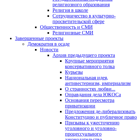
религиозного образования
Религия в школе
Сотрудничество в культурно-
просветительской сфере
Общественность и СМИ
Религиозные СМИ
Завершенные проекты
Демократия в осаде
Новости
Архив предыдущего проекта
Крупные мероприятия
консервативного толка
Курьезы
Национальная идея,
антивестернизм, империализм
О странностях любви...
Оправдания дела ЮКОСа
Основания пересмотра
приватизации
Предложения де-либерализовать
Конституцию и публичное право
Призывы к ужесточению
уголовного и уголовно-
процессуального
законодательства