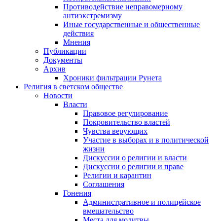
Противодействие неправомерному
антиэкстремизму
Иные государственные и общественные
действия
Мнения
Публикации
Документы
Архив
Хроники фильтрации Рунета
Религия в светском обществе
Новости
Власти
Правовое регулирование
Покровительство властей
Чувства верующих
Участие в выборах и в политической
жизни
Дискуссии о религии и власти
Дискуссии о религии и праве
Религии и карантин
Соглашения
Гонения
Административное и полицейское
вмешательство
Места для молитвы