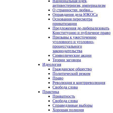
Национальная идея,
антивестернизм, империализм
О странностях любви...
Оправдания дела ЮКОСа
Основания пересмотра
приватизации
Предложения де-либерализовать
Конституцию и публичное право
Призывы к ужесточению
уголовного и уголовно-
процессуального
законодательства
Символические акции
Теории заговора
Идеология
Гражданское общество
Политический режим
Право
Революция и контрреволюция
Свобода слова
Практика
Приватность
Свобода слова
Справедливые выборы
Хорошая полиция