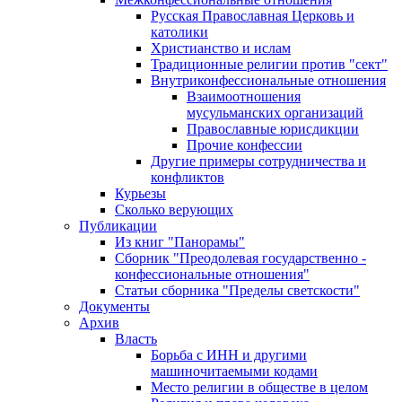
Русская Православная Церковь и
католики
Христианство и ислам
Традиционные религии против "сект"
Внутриконфессиональные отношения
Взаимоотношения
мусульманских организаций
Православные юрисдикции
Прочие конфессии
Другие примеры сотрудничества и
конфликтов
Курьезы
Сколько верующих
Публикации
Из книг "Панорамы"
Сборник "Преодолевая государственно -
конфессиональные отношения"
Статьи сборника "Пределы светскости"
Документы
Архив
Власть
Борьба с ИНН и другими
машиночитаемыми кодами
Место религии в обществе в целом