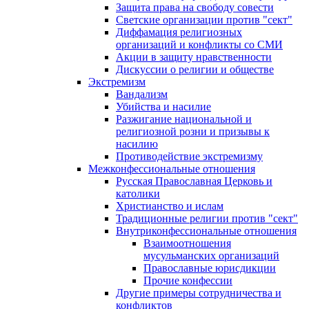
Защита права на свободу совести
Светские организации против "сект"
Диффамация религиозных
организаций и конфликты со СМИ
Акции в защиту нравственности
Дискуссии о религии и обществе
Экстремизм
Вандализм
Убийства и насилие
Разжигание национальной и
религиозной розни и призывы к
насилию
Противодействие экстремизму
Межконфессиональные отношения
Русская Православная Церковь и
католики
Христианство и ислам
Традиционные религии против "сект"
Внутриконфессиональные отношения
Взаимоотношения
мусульманских организаций
Православные юрисдикции
Прочие конфессии
Другие примеры сотрудничества и
конфликтов