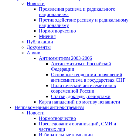
Новости
Проявления расизма и радикального
национализма
Противодействие расизму и радикальному
национализму
Нормотворчество
Мнения
Публикации
Документы
Архив
Антисемитизм 2003-2006
Антисемитизм в Российской
Федерации
Основные тенденции проявлений
антисемитизма в государствах СНГ
Политический антисемитизм в
современной России
Статьи, доклады, репортажи
Карта нападений по мотиву ненависти
Неправомерный антиэкстремизм
Новости
Нормотворчество
Преследования организаций, СМИ и
частных лиц
Избирательные кампании