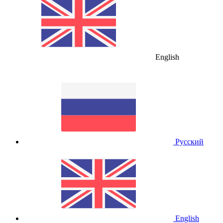
English
Русский
English