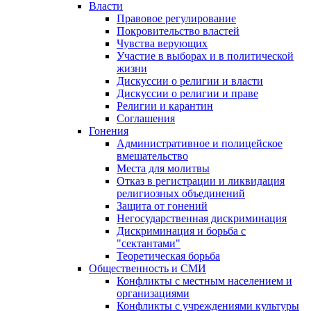
Власти
Правовое регулирование
Покровительство властей
Чувства верующих
Участие в выборах и в политической
жизни
Дискуссии о религии и власти
Дискуссии о религии и праве
Религии и карантин
Соглашения
Гонения
Административное и полицейское
вмешательство
Места для молитвы
Отказ в регистрации и ликвидация
религиозных объединений
Защита от гонений
Негосударственная дискриминация
Дискриминация и борьба с
"сектантами"
Теоретическая борьба
Общественность и СМИ
Конфликты с местным населением и
организациями
Конфликты с учреждениями культуры