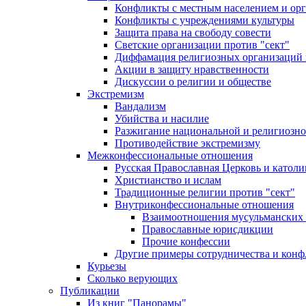
Конфликты с местным населением и ор
Конфликты с учреждениями культуры
Защита права на свободу совести
Светские организации против "сект"
Диффамация религиозных организаций
Акции в защиту нравственности
Дискуссии о религии и обществе
Экстремизм
Вандализм
Убийства и насилие
Разжигание национальной и религиозно
Противодействие экстремизму
Межконфессиональные отношения
Русская Православная Церковь и католи
Христианство и ислам
Традиционные религии против "сект"
Внутриконфессиональные отношения
Взаимоотношения мусульманских 
Православные юрисдикции
Прочие конфессии
Другие примеры сотрудничества и конф
Курьезы
Сколько верующих
Публикации
Из книг "Панорамы"