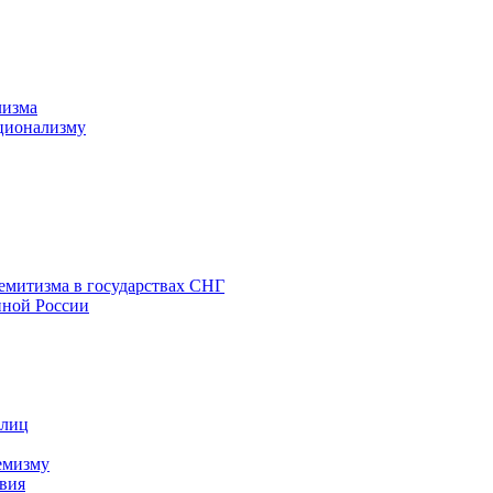
лизма
ционализму
емитизма в государствах СНГ
нной России
 лиц
емизму
вия