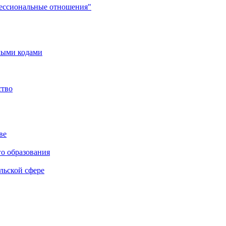
фессиональные отношения"
мыми кодами
ство
ве
го образования
льской сфере