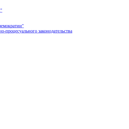
а"
демократии"
но-процесуального законодательства