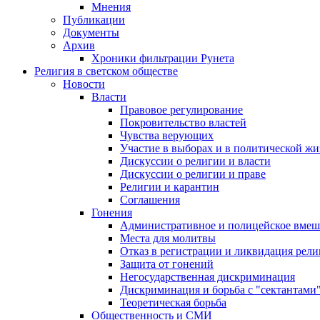
Мнения
Публикации
Документы
Архив
Хроники фильтрации Рунета
Религия в светском обществе
Новости
Власти
Правовое регулирование
Покровительство властей
Чувства верующих
Участие в выборах и в политической ж
Дискуссии о религии и власти
Дискуссии о религии и праве
Религии и карантин
Соглашения
Гонения
Административное и полицейское вмеш
Места для молитвы
Отказ в регистрации и ликвидация рел
Защита от гонений
Негосударственная дискриминация
Дискриминация и борьба с "сектантами
Теоретическая борьба
Общественность и СМИ