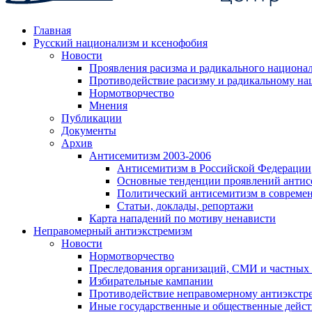
Главная
Русский национализм и ксенофобия
Новости
Проявления расизма и радикального национа
Противодействие расизму и радикальному на
Нормотворчество
Мнения
Публикации
Документы
Архив
Антисемитизм 2003-2006
Антисемитизм в Российской Федерации
Основные тенденции проявлений антис
Политический антисемитизм в совреме
Статьи, доклады, репортажи
Карта нападений по мотиву ненависти
Неправомерный антиэкстремизм
Новости
Нормотворчество
Преследования организаций, СМИ и частных
Избирательные кампании
Противодействие неправомерному антиэкстр
Иные государственные и общественные дейст