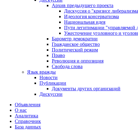
Архив предыдущего проекта
Дискуссия о "кризисе либерализм
Идеология консерватизма
Национальная идея
Пути легитимации "управляемой 
Ужесточение уголовного и уголов
Барометр демократии
Гражданское общество
Политический режим
Право
Революция и оппозиция
Свобода слова
Язык вражды
Новости
Публикации
Документы других организаций
Дискуссии
Объявления
О нас
Аналитика
Справочник
База данных