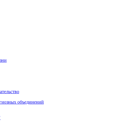
изни
ательство
игиозных объединений
"