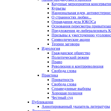
Крупные мероприятия консервати
Курьезы
Национальная идея, антивестерни
О странностях любви...
Оправдания дела ЮКОСа
Основания пересмотра приватиза
Предложения де-либерализовать 
Призывы к ужесточению уголовног
Символические акции
Теории заговора
Идеология
Гражданское общество
Политический режим
Право
Революция и контрреволюция
Свобода слова
Практика
Приватность
Свобода слова
Справедливые выборы
Хорошая полиция
Честный суд
Публикации
Аннотированный указатель литературы
Дискуссии