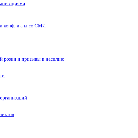
ганизациями
 и конфликты со СМИ
й розни и призывы к насилию
ки
организаций
ликтов