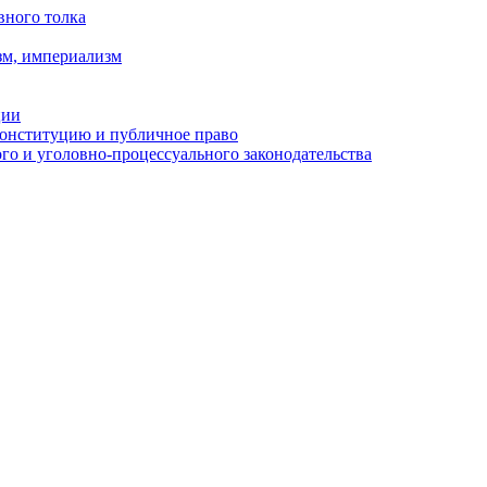
вного толка
зм, империализм
ции
Конституцию и публичное право
о и уголовно-процессуального законодательства