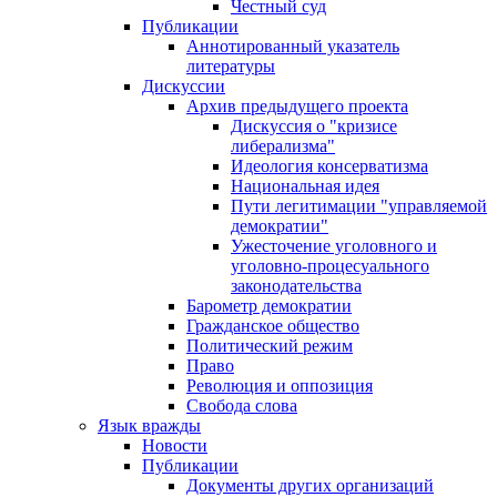
Честный суд
Публикации
Аннотированный указатель
литературы
Дискуссии
Архив предыдущего проекта
Дискуссия о "кризисе
либерализма"
Идеология консерватизма
Национальная идея
Пути легитимации "управляемой
демократии"
Ужесточение уголовного и
уголовно-процесуального
законодательства
Барометр демократии
Гражданское общество
Политический режим
Право
Революция и оппозиция
Свобода слова
Язык вражды
Новости
Публикации
Документы других организаций