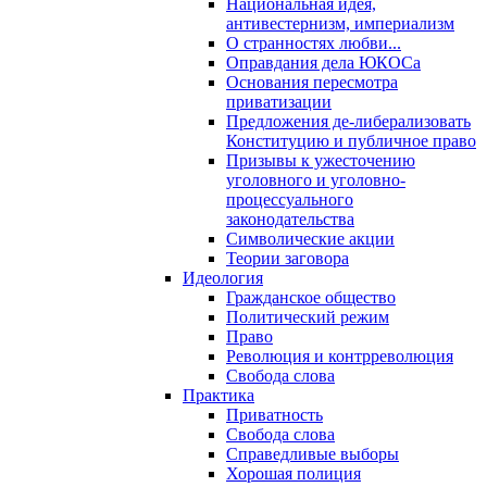
Национальная идея,
антивестернизм, империализм
О странностях любви...
Оправдания дела ЮКОСа
Основания пересмотра
приватизации
Предложения де-либерализовать
Конституцию и публичное право
Призывы к ужесточению
уголовного и уголовно-
процессуального
законодательства
Символические акции
Теории заговора
Идеология
Гражданское общество
Политический режим
Право
Революция и контрреволюция
Свобода слова
Практика
Приватность
Свобода слова
Справедливые выборы
Хорошая полиция