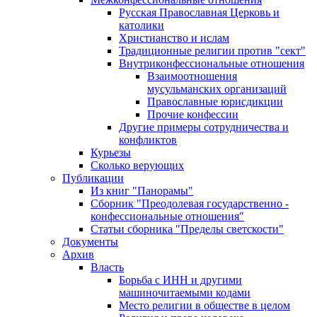
Русская Православная Церковь и
католики
Христианство и ислам
Традиционные религии против "сект"
Внутриконфессиональные отношения
Взаимоотношения
мусульманских организаций
Православные юрисдикции
Прочие конфессии
Другие примеры сотрудничества и
конфликтов
Курьезы
Сколько верующих
Публикации
Из книг "Панорамы"
Сборник "Преодолевая государственно -
конфессиональные отношения"
Статьи сборника "Пределы светскости"
Документы
Архив
Власть
Борьба с ИНН и другими
машиночитаемыми кодами
Место религии в обществе в целом