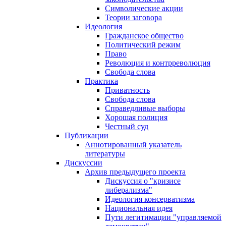
Символические акции
Теории заговора
Идеология
Гражданское общество
Политический режим
Право
Революция и контрреволюция
Свобода слова
Практика
Приватность
Свобода слова
Справедливые выборы
Хорошая полиция
Честный суд
Публикации
Аннотированный указатель
литературы
Дискуссии
Архив предыдущего проекта
Дискуссия о "кризисе
либерализма"
Идеология консерватизма
Национальная идея
Пути легитимации "управляемой