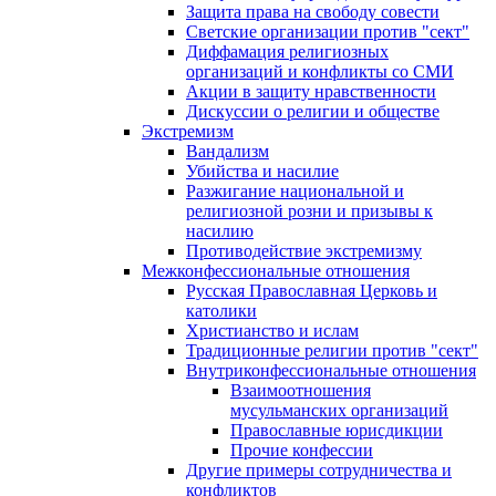
Защита права на свободу совести
Светские организации против "сект"
Диффамация религиозных
организаций и конфликты со СМИ
Акции в защиту нравственности
Дискуссии о религии и обществе
Экстремизм
Вандализм
Убийства и насилие
Разжигание национальной и
религиозной розни и призывы к
насилию
Противодействие экстремизму
Межконфессиональные отношения
Русская Православная Церковь и
католики
Христианство и ислам
Традиционные религии против "сект"
Внутриконфессиональные отношения
Взаимоотношения
мусульманских организаций
Православные юрисдикции
Прочие конфессии
Другие примеры сотрудничества и
конфликтов