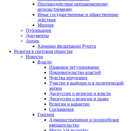
Противодействие неправомерному
антиэкстремизму
Иные государственные и общественные
действия
Мнения
Публикации
Документы
Архив
Хроники фильтрации Рунета
Религия в светском обществе
Новости
Власти
Правовое регулирование
Покровительство властей
Чувства верующих
Участие в выборах и в политической
жизни
Дискуссии о религии и власти
Дискуссии о религии и праве
Религии и карантин
Соглашения
Гонения
Административное и полицейское
вмешательство
Места для молитвы