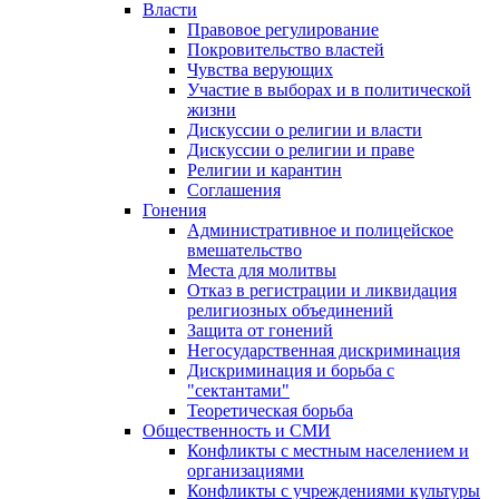
Власти
Правовое регулирование
Покровительство властей
Чувства верующих
Участие в выборах и в политической
жизни
Дискуссии о религии и власти
Дискуссии о религии и праве
Религии и карантин
Соглашения
Гонения
Административное и полицейское
вмешательство
Места для молитвы
Отказ в регистрации и ликвидация
религиозных объединений
Защита от гонений
Негосударственная дискриминация
Дискриминация и борьба с
"сектантами"
Теоретическая борьба
Общественность и СМИ
Конфликты с местным населением и
организациями
Конфликты с учреждениями культуры