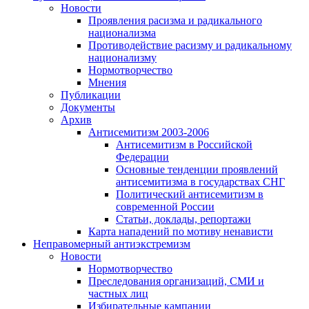
Новости
Проявления расизма и радикального
национализма
Противодействие расизму и радикальному
национализму
Нормотворчество
Мнения
Публикации
Документы
Архив
Антисемитизм 2003-2006
Антисемитизм в Российской
Федерации
Основные тенденции проявлений
антисемитизма в государствах СНГ
Политический антисемитизм в
современной России
Статьи, доклады, репортажи
Карта нападений по мотиву ненависти
Неправомерный антиэкстремизм
Новости
Нормотворчество
Преследования организаций, СМИ и
частных лиц
Избирательные кампании