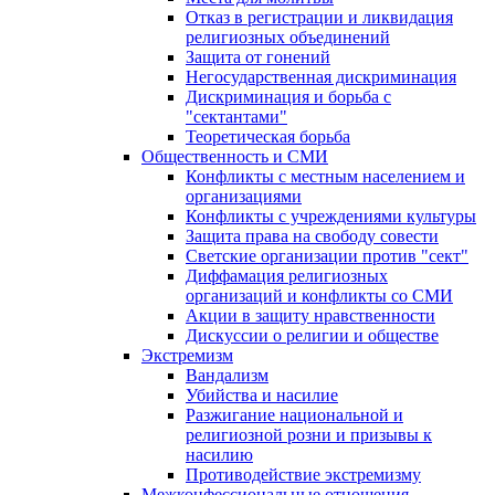
Отказ в регистрации и ликвидация
религиозных объединений
Защита от гонений
Негосударственная дискриминация
Дискриминация и борьба с
"сектантами"
Теоретическая борьба
Общественность и СМИ
Конфликты с местным населением и
организациями
Конфликты с учреждениями культуры
Защита права на свободу совести
Светские организации против "сект"
Диффамация религиозных
организаций и конфликты со СМИ
Акции в защиту нравственности
Дискуссии о религии и обществе
Экстремизм
Вандализм
Убийства и насилие
Разжигание национальной и
религиозной розни и призывы к
насилию
Противодействие экстремизму
Межконфессиональные отношения