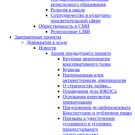
религиозного образования
Религия в школе
Сотрудничество в культурно-
просветительской сфере
Общественность и СМИ
Религиозные СМИ
Завершенные проекты
Демократия в осаде
Новости
Архив предыдущего проекта
Крупные мероприятия
консервативного толка
Курьезы
Национальная идея,
антивестернизм, империализм
О странностях любви...
Оправдания дела ЮКОСа
Основания пересмотра
приватизации
Предложения де-либерализовать
Конституцию и публичное право
Призывы к ужесточению
уголовного и уголовно-
процессуального
законодательства