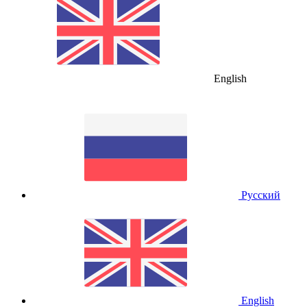
English
Русский
English