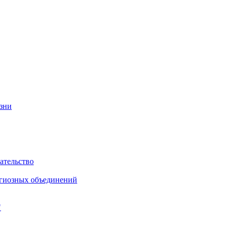
изни
ательство
игиозных объединений
"