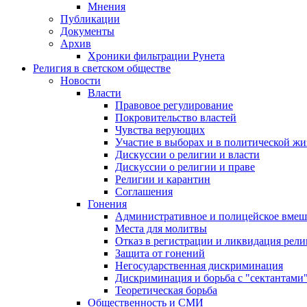
Мнения
Публикации
Документы
Архив
Хроники фильтрации Рунета
Религия в светском обществе
Новости
Власти
Правовое регулирование
Покровительство властей
Чувства верующих
Участие в выборах и в политической ж
Дискуссии о религии и власти
Дискуссии о религии и праве
Религии и карантин
Соглашения
Гонения
Административное и полицейское вмеш
Места для молитвы
Отказ в регистрации и ликвидация рел
Защита от гонений
Негосударственная дискриминация
Дискриминация и борьба с "сектантами
Теоретическая борьба
Общественность и СМИ