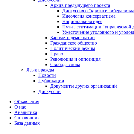
Архив предыдущего проекта
Дискуссия о "кризисе либерализм
Идеология консерватизма
Национальная идея
Пути легитимации "управляемой 
Ужесточение уголовного и уголов
Барометр демократии
Гражданское общество
Политический режим
Право
Революция и оппозиция
Свобода слова
Язык вражды
Новости
Публикации
Документы других организаций
Дискуссии
Объявления
О нас
Аналитика
Справочник
База данных