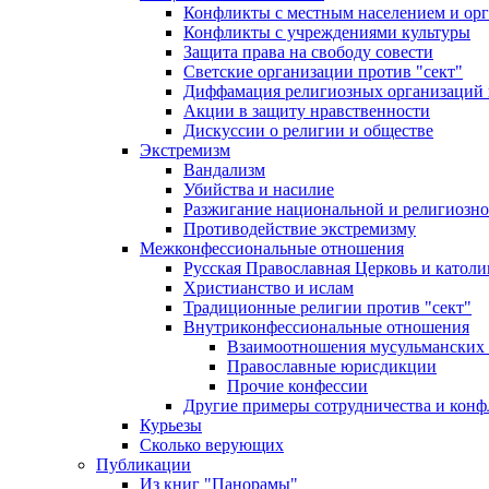
Конфликты с местным населением и ор
Конфликты с учреждениями культуры
Защита права на свободу совести
Светские организации против "сект"
Диффамация религиозных организаций
Акции в защиту нравственности
Дискуссии о религии и обществе
Экстремизм
Вандализм
Убийства и насилие
Разжигание национальной и религиозно
Противодействие экстремизму
Межконфессиональные отношения
Русская Православная Церковь и католи
Христианство и ислам
Традиционные религии против "сект"
Внутриконфессиональные отношения
Взаимоотношения мусульманских 
Православные юрисдикции
Прочие конфессии
Другие примеры сотрудничества и конф
Курьезы
Сколько верующих
Публикации
Из книг "Панорамы"