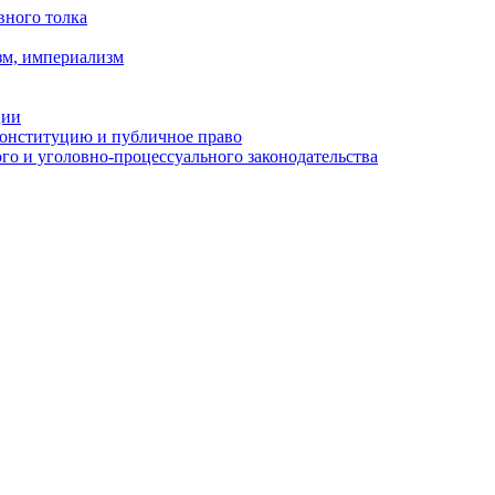
вного толка
зм, империализм
ции
Конституцию и публичное право
о и уголовно-процессуального законодательства