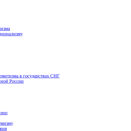
лизма
ционализму
емитизма в государствах СНГ
нной России
 лиц
емизму
вия