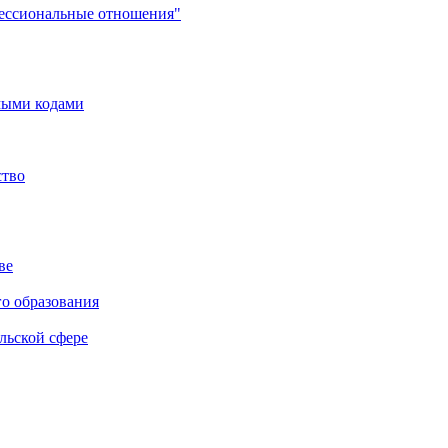
фессиональные отношения"
мыми кодами
ство
ве
го образования
льской сфере