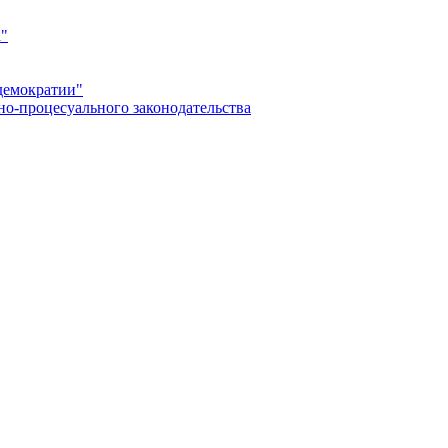
а"
демократии"
но-процесуального законодательства