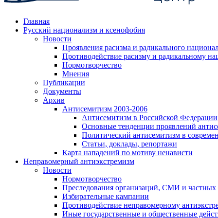
Главная
Русский национализм и ксенофобия
Новости
Проявления расизма и радикального национа
Противодействие расизму и радикальному на
Нормотворчество
Мнения
Публикации
Документы
Архив
Антисемитизм 2003-2006
Антисемитизм в Российской Федерации
Основные тенденции проявлений антис
Политический антисемитизм в совреме
Статьи, доклады, репортажи
Карта нападений по мотиву ненависти
Неправомерный антиэкстремизм
Новости
Нормотворчество
Преследования организаций, СМИ и частных
Избирательные кампании
Противодействие неправомерному антиэкстр
Иные государственные и общественные дейст