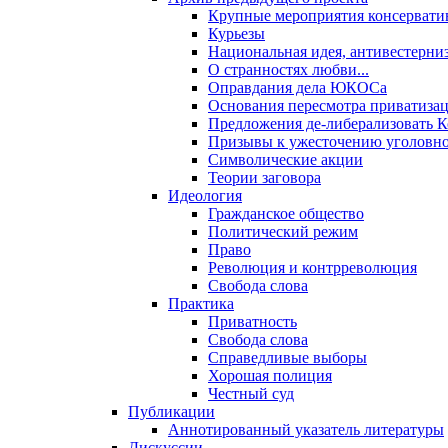
Крупные мероприятия консервати
Курьезы
Национальная идея, антивестерни
О странностях любви...
Оправдания дела ЮКОСа
Основания пересмотра приватиза
Предложения де-либерализовать 
Призывы к ужесточению уголовног
Символические акции
Теории заговора
Идеология
Гражданское общество
Политический режим
Право
Революция и контрреволюция
Свобода слова
Практика
Приватность
Свобода слова
Справедливые выборы
Хорошая полиция
Честный суд
Публикации
Аннотированный указатель литературы
Дискуссии