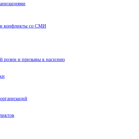
ганизациями
 и конфликты со СМИ
й розни и призывы к насилию
ки
организаций
ликтов