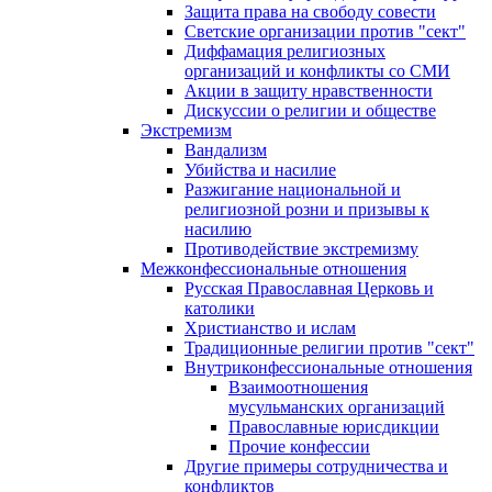
Защита права на свободу совести
Светские организации против "сект"
Диффамация религиозных
организаций и конфликты со СМИ
Акции в защиту нравственности
Дискуссии о религии и обществе
Экстремизм
Вандализм
Убийства и насилие
Разжигание национальной и
религиозной розни и призывы к
насилию
Противодействие экстремизму
Межконфессиональные отношения
Русская Православная Церковь и
католики
Христианство и ислам
Традиционные религии против "сект"
Внутриконфессиональные отношения
Взаимоотношения
мусульманских организаций
Православные юрисдикции
Прочие конфессии
Другие примеры сотрудничества и
конфликтов