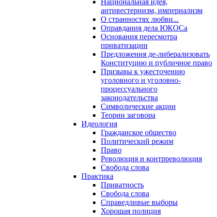
Национальная идея,
антивестернизм, империализм
О странностях любви...
Оправдания дела ЮКОСа
Основания пересмотра
приватизации
Предложения де-либерализовать
Конституцию и публичное право
Призывы к ужесточению
уголовного и уголовно-
процессуального
законодательства
Символические акции
Теории заговора
Идеология
Гражданское общество
Политический режим
Право
Революция и контрреволюция
Свобода слова
Практика
Приватность
Свобода слова
Справедливые выборы
Хорошая полиция