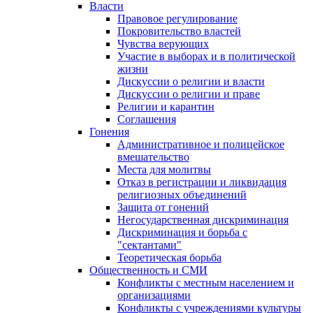
Власти
Правовое регулирование
Покровительство властей
Чувства верующих
Участие в выборах и в политической
жизни
Дискуссии о религии и власти
Дискуссии о религии и праве
Религии и карантин
Соглашения
Гонения
Административное и полицейское
вмешательство
Места для молитвы
Отказ в регистрации и ликвидация
религиозных объединений
Защита от гонений
Негосударственная дискриминация
Дискриминация и борьба с
"сектантами"
Теоретическая борьба
Общественность и СМИ
Конфликты с местным населением и
организациями
Конфликты с учреждениями культуры