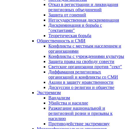
Отказ в регистрации и ликвидация
религиозных объединений
Защита от гонений
Негосударственная дискриминация
Дискриминация и борьба с
"сектантами"
Теоретическая борьба
Общественность и СМИ
Конфликты с местным населением и
организациями
Конфликты с учреждениями культуры
Защита права на свободу совести
Светские организации против "сект"
Диффамация религиозных
организаций и конфликты со СМИ
Акции в защиту нравственности
Дискуссии о религии и обществе
Экстремизм
Вандализм
Убийства и насилие
Разжигание национальной и
религиозной розни и призывы к
насилию
Противодействие экстремизму
Межконфессиональные отношения