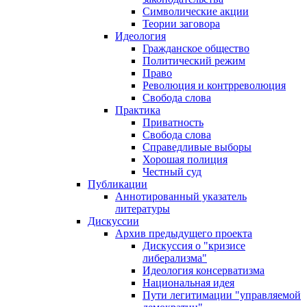
Символические акции
Теории заговора
Идеология
Гражданское общество
Политический режим
Право
Революция и контрреволюция
Свобода слова
Практика
Приватность
Свобода слова
Справедливые выборы
Хорошая полиция
Честный суд
Публикации
Аннотированный указатель
литературы
Дискуссии
Архив предыдущего проекта
Дискуссия о "кризисе
либерализма"
Идеология консерватизма
Национальная идея
Пути легитимации "управляемой