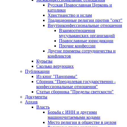
Русская Православная Церковь и
католики
Христианство и ислам
Традиционные религии против "сект"
Внутриконфессиональные отношения
Взаимоотношения
мусульманских организаций
Православные юрисдикции
Прочие конфессии
Другие примеры сотрудничества и
конфликтов
Курьезы
Сколько верующих
Публикации
Из книг "Панорамы"
Сборник "Преодолевая государственно -
конфессиональные отношения"
Статьи сборника "Пределы светскости"
Документы
Архив
Власть
Борьба с ИНН и другими
машиночитаемыми кодами
Место религии в обществе в целом