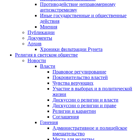
Противодействие неправомерному
антиэкстремизму
Иные государственные и общественные
действия
Мнения
Публикации
Документы
Архив
Хроники фильтрации Рунета
Религия в светском обществе
Новости
Власти
Правовое регулирование
Покровительство властей
Чувства верующих
Участие в выборах и в политической
жизни
Дискуссии о религии и власти
Дискуссии о религии и праве
Религии и карантин
Соглашения
Гонения
Административное и полицейское
вмешательство
Места для молитвы