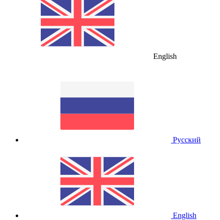
English
Русский
English