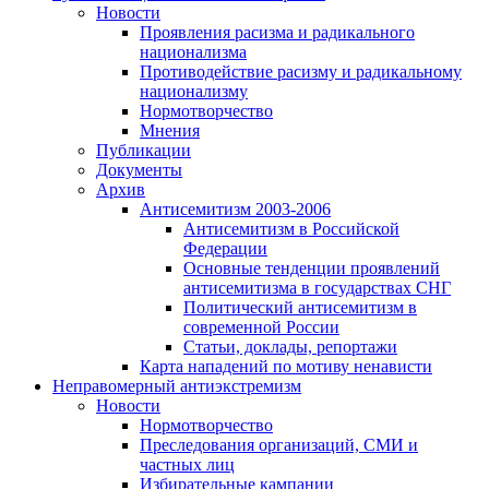
Новости
Проявления расизма и радикального
национализма
Противодействие расизму и радикальному
национализму
Нормотворчество
Мнения
Публикации
Документы
Архив
Антисемитизм 2003-2006
Антисемитизм в Российской
Федерации
Основные тенденции проявлений
антисемитизма в государствах СНГ
Политический антисемитизм в
современной России
Статьи, доклады, репортажи
Карта нападений по мотиву ненависти
Неправомерный антиэкстремизм
Новости
Нормотворчество
Преследования организаций, СМИ и
частных лиц
Избирательные кампании