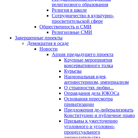
религиозного образования
Религия в школе
Сотрудничество в культурно-
просветительской сфере
Общественность и СМИ
Религиозные СМИ
Завершенные проекты
Демократия в осаде
Новости
Архив предыдущего проекта
Крупные мероприятия
консервативного толка
Курьезы
Национальная идея,
антивестернизм, империализм
О странностях любви...
Оправдания дела ЮКОСа
Основания пересмотра
приватизации
Предложения де-либерализовать
Конституцию и публичное право
Призывы к ужесточению
уголовного и уголовно-
процессуального
законодательства