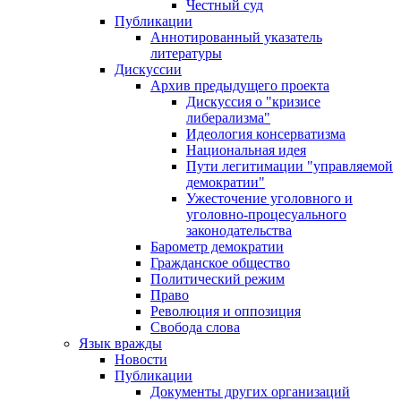
Честный суд
Публикации
Аннотированный указатель
литературы
Дискуссии
Архив предыдущего проекта
Дискуссия о "кризисе
либерализма"
Идеология консерватизма
Национальная идея
Пути легитимации "управляемой
демократии"
Ужесточение уголовного и
уголовно-процесуального
законодательства
Барометр демократии
Гражданское общество
Политический режим
Право
Революция и оппозиция
Свобода слова
Язык вражды
Новости
Публикации
Документы других организаций