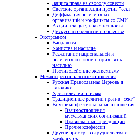
Защита права на свободу совести
Светские организации против "сект"
Диффамация религиозных
организаций и конфликты со СМИ
Акции в защиту нравственности
Дискуссии о религии и обществе
Экстремизм
Вандализм
Убийства и насилие
Разжигание национальной и
религиозной розни и призывы к
насилию
Противодействие экстремизму
Межконфессиональные отношения
Русская Православная Церковь и
католики
Христианство и ислам
Традиционные религии против "сект"
Внутриконфессиональные отношения
Взаимоотношения
мусульманских организаций
Православные юрисдикции
Прочие конфессии
Другие примеры сотрудничества и
конфликтов