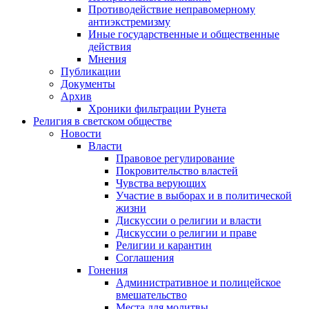
Противодействие неправомерному
антиэкстремизму
Иные государственные и общественные
действия
Мнения
Публикации
Документы
Архив
Хроники фильтрации Рунета
Религия в светском обществе
Новости
Власти
Правовое регулирование
Покровительство властей
Чувства верующих
Участие в выборах и в политической
жизни
Дискуссии о религии и власти
Дискуссии о религии и праве
Религии и карантин
Соглашения
Гонения
Административное и полицейское
вмешательство
Места для молитвы