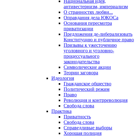
Национальная идея,
антивестернизм, империализм
О странностях любви...
Оправдания дела ЮКОСа
Основания пересмотра
приватизации
Предложения де-либерализовать
Конституцию и публичное право
Призывы к ужесточению
уголовного и уголовно-
процессуального
законодательства
Символические акции
Теории заговора
Идеология
Гражданское общество
Политический режим
Право
Революция и контрреволюция
Свобода слова
Практика
Приватность
Свобода слова
Справедливые выборы
Хорошая полиция