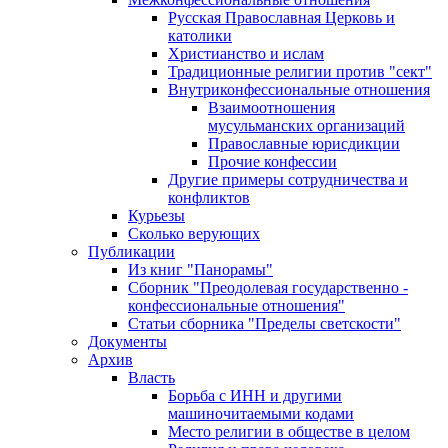
Русская Православная Церковь и
католики
Христианство и ислам
Традиционные религии против "сект"
Внутриконфессиональные отношения
Взаимоотношения
мусульманских организаций
Православные юрисдикции
Прочие конфессии
Другие примеры сотрудничества и
конфликтов
Курьезы
Сколько верующих
Публикации
Из книг "Панорамы"
Сборник "Преодолевая государственно -
конфессиональные отношения"
Статьи сборника "Пределы светскости"
Документы
Архив
Власть
Борьба с ИНН и другими
машиночитаемыми кодами
Место религии в обществе в целом