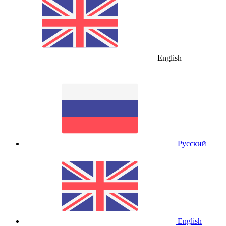
English
Русский
English