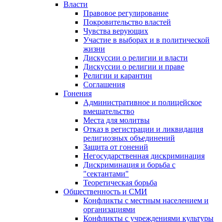
Власти
Правовое регулирование
Покровительство властей
Чувства верующих
Участие в выборах и в политической
жизни
Дискуссии о религии и власти
Дискуссии о религии и праве
Религии и карантин
Соглашения
Гонения
Административное и полицейское
вмешательство
Места для молитвы
Отказ в регистрации и ликвидация
религиозных объединений
Защита от гонений
Негосударственная дискриминация
Дискриминация и борьба с
"сектантами"
Теоретическая борьба
Общественность и СМИ
Конфликты с местным населением и
организациями
Конфликты с учреждениями культуры