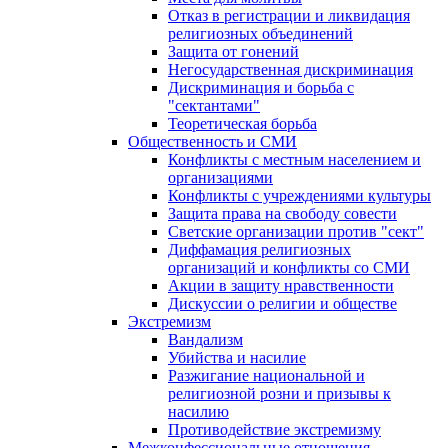
Отказ в регистрации и ликвидация
религиозных объединений
Защита от гонений
Негосударственная дискриминация
Дискриминация и борьба с
"сектантами"
Теоретическая борьба
Общественность и СМИ
Конфликты с местным населением и
организациями
Конфликты с учреждениями культуры
Защита права на свободу совести
Светские организации против "сект"
Диффамация религиозных
организаций и конфликты со СМИ
Акции в защиту нравственности
Дискуссии о религии и обществе
Экстремизм
Вандализм
Убийства и насилие
Разжигание национальной и
религиозной розни и призывы к
насилию
Противодействие экстремизму
Межконфессиональные отношения