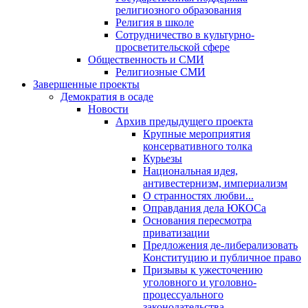
религиозного образования
Религия в школе
Сотрудничество в культурно-
просветительской сфере
Общественность и СМИ
Религиозные СМИ
Завершенные проекты
Демократия в осаде
Новости
Архив предыдущего проекта
Крупные мероприятия
консервативного толка
Курьезы
Национальная идея,
антивестернизм, империализм
О странностях любви...
Оправдания дела ЮКОСа
Основания пересмотра
приватизации
Предложения де-либерализовать
Конституцию и публичное право
Призывы к ужесточению
уголовного и уголовно-
процессуального
законодательства