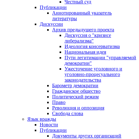
Честный суд
Публикации
Аннотированный указатель
литературы
Дискуссии
Архив предыдущего проекта
Дискуссия о "кризисе
либерализма"
Идеология консерватизма
Национальная идея
Пути легитимации "управляемой
демократии"
Ужесточение уголовного и
уголовно-процесуального
законодательства
Барометр демократии
Гражданское общество
Политический режим
Право
Революция и оппозиция
Свобода слова
Язык вражды
Новости
Публикации
Документы других организаций