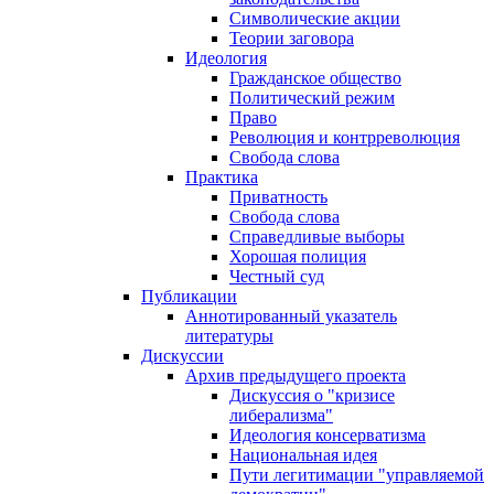
Символические акции
Теории заговора
Идеология
Гражданское общество
Политический режим
Право
Революция и контрреволюция
Свобода слова
Практика
Приватность
Свобода слова
Справедливые выборы
Хорошая полиция
Честный суд
Публикации
Аннотированный указатель
литературы
Дискуссии
Архив предыдущего проекта
Дискуссия о "кризисе
либерализма"
Идеология консерватизма
Национальная идея
Пути легитимации "управляемой