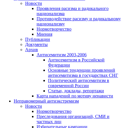
Новости
Проявления расизма и радикального
национализма
Противодействие расизму и радикальному
национализму
Нормотворчество
Мнения
Публикации
Документы
Архив
Антисемитизм 2003-2006
Антисемитизм в Российской
Федерации
Основные тенденции проявлений
антисемитизма в государствах СНГ
Политический антисемитизм в
современной России
Статьи, доклады, репортажи
Карта нападений по мотиву ненависти
Неправомерный антиэкстремизм
Новости
Нормотворчество
Преследования организаций, СМИ и
частных лиц
Избирательные кампании