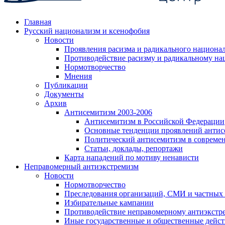
Главная
Русский национализм и ксенофобия
Новости
Проявления расизма и радикального национа
Противодействие расизму и радикальному на
Нормотворчество
Мнения
Публикации
Документы
Архив
Антисемитизм 2003-2006
Антисемитизм в Российской Федерации
Основные тенденции проявлений антис
Политический антисемитизм в совреме
Статьи, доклады, репортажи
Карта нападений по мотиву ненависти
Неправомерный антиэкстремизм
Новости
Нормотворчество
Преследования организаций, СМИ и частных
Избирательные кампании
Противодействие неправомерному антиэкстр
Иные государственные и общественные дейст