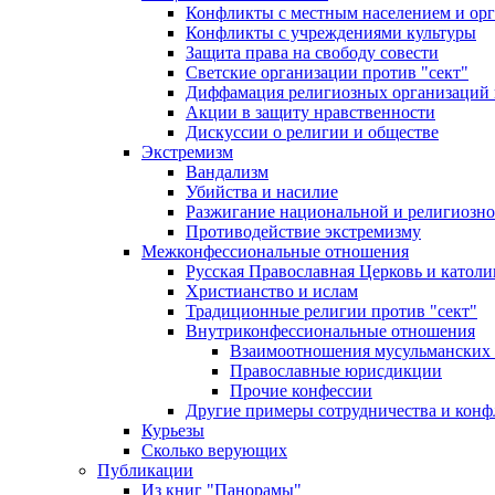
Конфликты с местным населением и ор
Конфликты с учреждениями культуры
Защита права на свободу совести
Светские организации против "сект"
Диффамация религиозных организаций
Акции в защиту нравственности
Дискуссии о религии и обществе
Экстремизм
Вандализм
Убийства и насилие
Разжигание национальной и религиозно
Противодействие экстремизму
Межконфессиональные отношения
Русская Православная Церковь и католи
Христианство и ислам
Традиционные религии против "сект"
Внутриконфессиональные отношения
Взаимоотношения мусульманских 
Православные юрисдикции
Прочие конфессии
Другие примеры сотрудничества и конф
Курьезы
Сколько верующих
Публикации
Из книг "Панорамы"