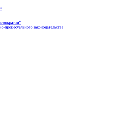
а"
демократии"
но-процесуального законодательства