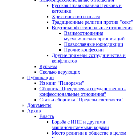
Русская Православная Церковь и
католики
Христианство и ислам
Традиционные религии против "сект"
Внутриконфессиональные отношения
Взаимоотношения
мусульманских организаций
Православные юрисдикции
Прочие конфессии
Другие примеры сотрудничества и
конфликтов
Курьезы
Сколько верующих
Публикации
Из книг "Панорамы"
Сборник "Преодолевая государственно -
конфессиональные отношения"
Статьи сборника "Пределы светскости"
Документы
Архив
Власть
Борьба с ИНН и другими
машиночитаемыми кодами
Место религии в обществе в целом