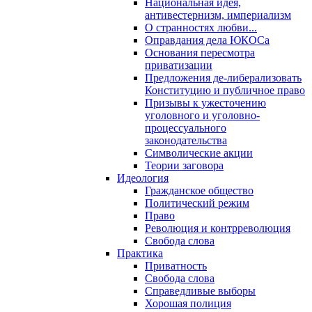
Национальная идея,
антивестернизм, империализм
О странностях любви...
Оправдания дела ЮКОСа
Основания пересмотра
приватизации
Предложения де-либерализовать
Конституцию и публичное право
Призывы к ужесточению
уголовного и уголовно-
процессуального
законодательства
Символические акции
Теории заговора
Идеология
Гражданское общество
Политический режим
Право
Революция и контрреволюция
Свобода слова
Практика
Приватность
Свобода слова
Справедливые выборы
Хорошая полиция