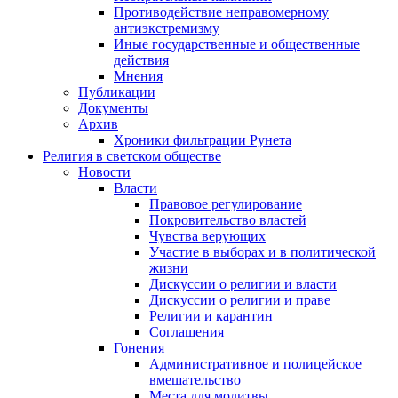
Противодействие неправомерному
антиэкстремизму
Иные государственные и общественные
действия
Мнения
Публикации
Документы
Архив
Хроники фильтрации Рунета
Религия в светском обществе
Новости
Власти
Правовое регулирование
Покровительство властей
Чувства верующих
Участие в выборах и в политической
жизни
Дискуссии о религии и власти
Дискуссии о религии и праве
Религии и карантин
Соглашения
Гонения
Административное и полицейское
вмешательство
Места для молитвы