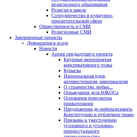
религиозного образования
Религия в школе
Сотрудничество в культурно-
просветительской сфере
Общественность и СМИ
Религиозные СМИ
Завершенные проекты
Демократия в осаде
Новости
Архив предыдущего проекта
Крупные мероприятия
консервативного толка
Курьезы
Национальная идея,
антивестернизм, империализм
О странностях любви...
Оправдания дела ЮКОСа
Основания пересмотра
приватизации
Предложения де-либерализовать
Конституцию и публичное право
Призывы к ужесточению
уголовного и уголовно-
процессуального
законодательства