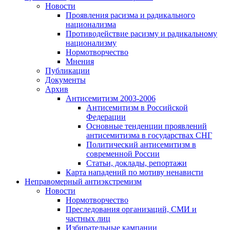
Новости
Проявления расизма и радикального
национализма
Противодействие расизму и радикальному
национализму
Нормотворчество
Мнения
Публикации
Документы
Архив
Антисемитизм 2003-2006
Антисемитизм в Российской
Федерации
Основные тенденции проявлений
антисемитизма в государствах СНГ
Политический антисемитизм в
современной России
Статьи, доклады, репортажи
Карта нападений по мотиву ненависти
Неправомерный антиэкстремизм
Новости
Нормотворчество
Преследования организаций, СМИ и
частных лиц
Избирательные кампании