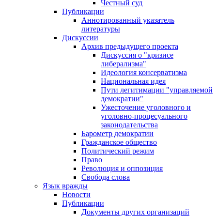
Честный суд
Публикации
Аннотированный указатель
литературы
Дискуссии
Архив предыдущего проекта
Дискуссия о "кризисе
либерализма"
Идеология консерватизма
Национальная идея
Пути легитимации "управляемой
демократии"
Ужесточение уголовного и
уголовно-процесуального
законодательства
Барометр демократии
Гражданское общество
Политический режим
Право
Революция и оппозиция
Свобода слова
Язык вражды
Новости
Публикации
Документы других организаций