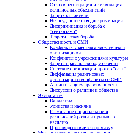
Отказ в регистрации и ликвидация
религиозных объединений
Защита от гонений
Негосударственная дискриминация
Дискриминация и борьба с
"сектантами"
Теоретическая борьба
Общественность и СМИ
Конфликты с местным населением и
организациями
Конфликты с учреждениями культуры
Защита права на свободу совести
Светские организации против "сект"
Диффамация религиозных
организаций и конфликты со СМИ
Акции в защиту нравственности
Дискуссии о религии и обществе
Экстремизм
Вандализм
Убийства и насилие
Разжигание национальной и
религиозной розни и призывы к
насилию
Противодействие экстремизму
Межконфессиональные отношения