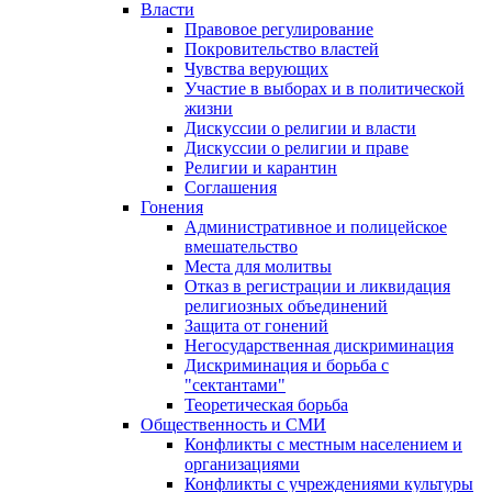
Власти
Правовое регулирование
Покровительство властей
Чувства верующих
Участие в выборах и в политической
жизни
Дискуссии о религии и власти
Дискуссии о религии и праве
Религии и карантин
Соглашения
Гонения
Административное и полицейское
вмешательство
Места для молитвы
Отказ в регистрации и ликвидация
религиозных объединений
Защита от гонений
Негосударственная дискриминация
Дискриминация и борьба с
"сектантами"
Теоретическая борьба
Общественность и СМИ
Конфликты с местным населением и
организациями
Конфликты с учреждениями культуры