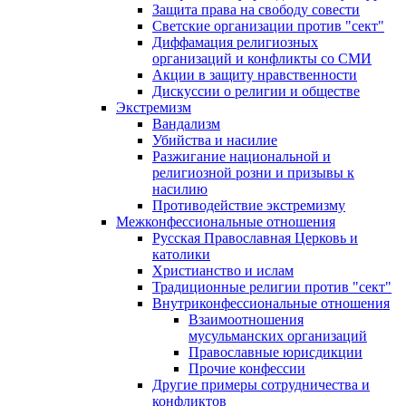
Защита права на свободу совести
Светские организации против "сект"
Диффамация религиозных
организаций и конфликты со СМИ
Акции в защиту нравственности
Дискуссии о религии и обществе
Экстремизм
Вандализм
Убийства и насилие
Разжигание национальной и
религиозной розни и призывы к
насилию
Противодействие экстремизму
Межконфессиональные отношения
Русская Православная Церковь и
католики
Христианство и ислам
Традиционные религии против "сект"
Внутриконфессиональные отношения
Взаимоотношения
мусульманских организаций
Православные юрисдикции
Прочие конфессии
Другие примеры сотрудничества и
конфликтов