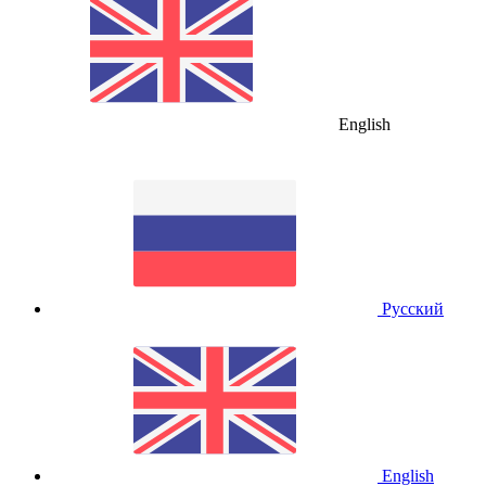
English
Русский
English