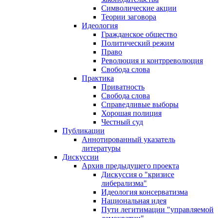
Символические акции
Теории заговора
Идеология
Гражданское общество
Политический режим
Право
Революция и контрреволюция
Свобода слова
Практика
Приватность
Свобода слова
Справедливые выборы
Хорошая полиция
Честный суд
Публикации
Аннотированный указатель
литературы
Дискуссии
Архив предыдущего проекта
Дискуссия о "кризисе
либерализма"
Идеология консерватизма
Национальная идея
Пути легитимации "управляемой