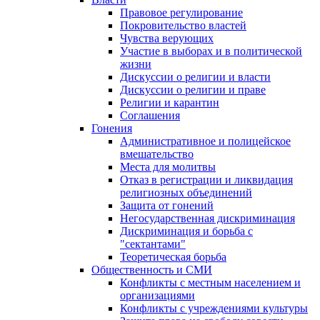
Правовое регулирование
Покровительство властей
Чувства верующих
Участие в выборах и в политической
жизни
Дискуссии о религии и власти
Дискуссии о религии и праве
Религии и карантин
Соглашения
Гонения
Административное и полицейское
вмешательство
Места для молитвы
Отказ в регистрации и ликвидация
религиозных объединений
Защита от гонений
Негосударственная дискриминация
Дискриминация и борьба с
"сектантами"
Теоретическая борьба
Общественность и СМИ
Конфликты с местным населением и
организациями
Конфликты с учреждениями культуры