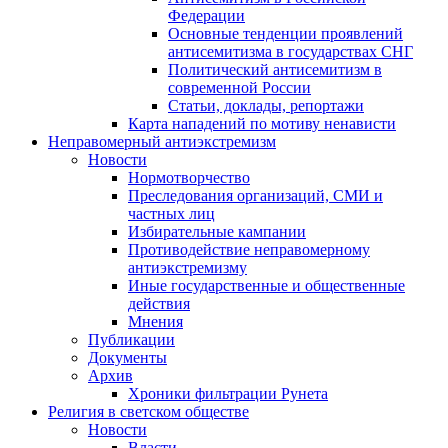
Федерации
Основные тенденции проявлений
антисемитизма в государствах СНГ
Политический антисемитизм в
современной России
Статьи, доклады, репортажи
Карта нападений по мотиву ненависти
Неправомерный антиэкстремизм
Новости
Нормотворчество
Преследования организаций, СМИ и
частных лиц
Избирательные кампании
Противодействие неправомерному
антиэкстремизму
Иные государственные и общественные
действия
Мнения
Публикации
Документы
Архив
Хроники фильтрации Рунета
Религия в светском обществе
Новости
Власти