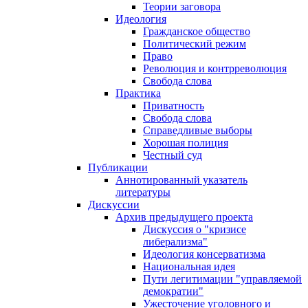
Теории заговора
Идеология
Гражданское общество
Политический режим
Право
Революция и контрреволюция
Свобода слова
Практика
Приватность
Свобода слова
Справедливые выборы
Хорошая полиция
Честный суд
Публикации
Аннотированный указатель
литературы
Дискуссии
Архив предыдущего проекта
Дискуссия о "кризисе
либерализма"
Идеология консерватизма
Национальная идея
Пути легитимации "управляемой
демократии"
Ужесточение уголовного и