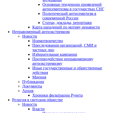
Основные тенденции проявлений
антисемитизма в государствах СНГ
Политический антисемитизм в
современной России
Статьи, доклады, репортажи
Карта нападений по мотиву ненависти
Неправомерный антиэкстремизм
Новости
Нормотворчество
Преследования организаций, СМИ и
частных лиц
Избирательные кампании
Противодействие неправомерному
антиэкстремизму
Иные государственные и общественные
действия
Мнения
Публикации
Документы
Архив
Хроники фильтрации Рунета
Религия в светском обществе
Новости
Власти