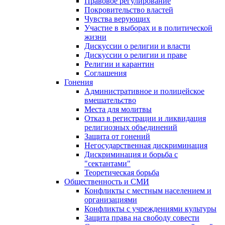
Правовое регулирование
Покровительство властей
Чувства верующих
Участие в выборах и в политической
жизни
Дискуссии о религии и власти
Дискуссии о религии и праве
Религии и карантин
Соглашения
Гонения
Административное и полицейское
вмешательство
Места для молитвы
Отказ в регистрации и ликвидация
религиозных объединений
Защита от гонений
Негосударственная дискриминация
Дискриминация и борьба с
"сектантами"
Теоретическая борьба
Общественность и СМИ
Конфликты с местным населением и
организациями
Конфликты с учреждениями культуры
Защита права на свободу совести