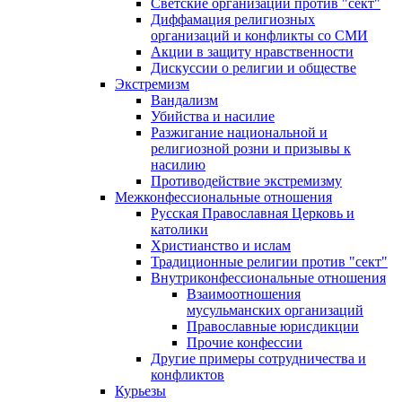
Светские организации против "сект"
Диффамация религиозных
организаций и конфликты со СМИ
Акции в защиту нравственности
Дискуссии о религии и обществе
Экстремизм
Вандализм
Убийства и насилие
Разжигание национальной и
религиозной розни и призывы к
насилию
Противодействие экстремизму
Межконфессиональные отношения
Русская Православная Церковь и
католики
Христианство и ислам
Традиционные религии против "сект"
Внутриконфессиональные отношения
Взаимоотношения
мусульманских организаций
Православные юрисдикции
Прочие конфессии
Другие примеры сотрудничества и
конфликтов
Курьезы