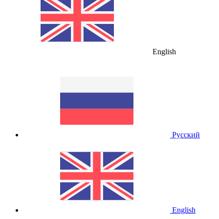
English
Русский
English