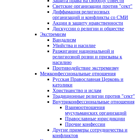
Защита права на свободу совести
Светские организации против "сект"
Диффамация религиозных
организаций и конфликты со СМИ
Акции в защиту нравственности
Дискуссии о религии и обществе
Экстремизм
Вандализм
Убийства и насилие
Разжигание национальной и
религиозной розни и призывы к
насилию
Противодействие экстремизму
Межконфессиональные отношения
Русская Православная Церковь и
католики
Христианство и ислам
Традиционные религии против "сект"
Внутриконфессиональные отношения
Взаимоотношения
мусульманских организаций
Православные юрисдикции
Прочие конфессии
Другие примеры сотрудничества и
конфликтов