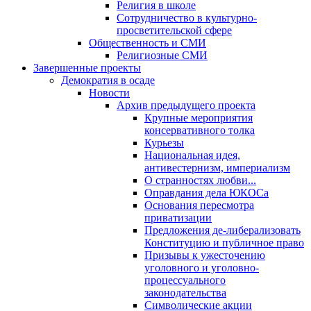
Религия в школе
Сотрудничество в культурно-
просветительской сфере
Общественность и СМИ
Религиозные СМИ
Завершенные проекты
Демократия в осаде
Новости
Архив предыдущего проекта
Крупные мероприятия
консервативного толка
Курьезы
Национальная идея,
антивестернизм, империализм
О странностях любви...
Оправдания дела ЮКОСа
Основания пересмотра
приватизации
Предложения де-либерализовать
Конституцию и публичное право
Призывы к ужесточению
уголовного и уголовно-
процессуального
законодательства
Символические акции