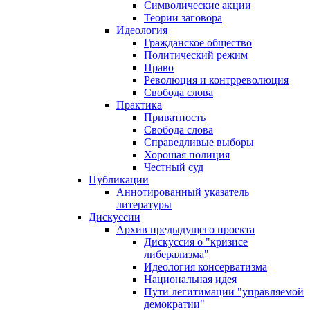
Символические акции
Теории заговора
Идеология
Гражданское общество
Политический режим
Право
Революция и контрреволюция
Свобода слова
Практика
Приватность
Свобода слова
Справедливые выборы
Хорошая полиция
Честный суд
Публикации
Аннотированный указатель
литературы
Дискуссии
Архив предыдущего проекта
Дискуссия о "кризисе
либерализма"
Идеология консерватизма
Национальная идея
Пути легитимации "управляемой
демократии"