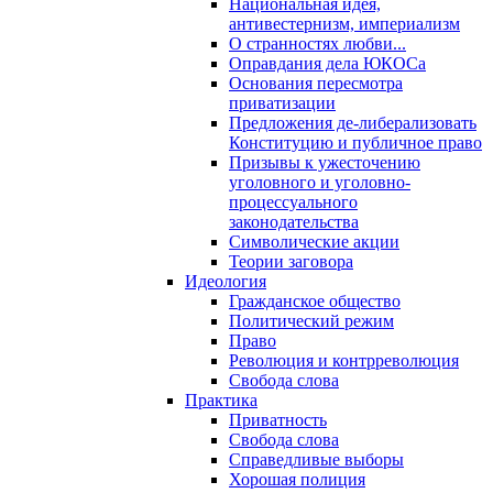
Национальная идея,
антивестернизм, империализм
О странностях любви...
Оправдания дела ЮКОСа
Основания пересмотра
приватизации
Предложения де-либерализовать
Конституцию и публичное право
Призывы к ужесточению
уголовного и уголовно-
процессуального
законодательства
Символические акции
Теории заговора
Идеология
Гражданское общество
Политический режим
Право
Революция и контрреволюция
Свобода слова
Практика
Приватность
Свобода слова
Справедливые выборы
Хорошая полиция