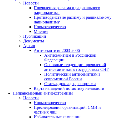
Новости
Проявления расизма и радикального
национализма
Противодействие расизму и радикальному
национализму
Нормотворчество
Мнения
Публикации
Документы
Архив
Антисемитизм 2003-2006
Антисемитизм в Российской
Федерации
Основные тенденции проявлений
антисемитизма в государствах СНГ
Политический антисемитизм в
современной России
Статьи, доклады, репортажи
Карта нападений по мотиву ненависти
Неправомерный антиэкстремизм
Новости
Нормотворчество
Преследования организаций, СМИ и
частных лиц
Избирательные кампании