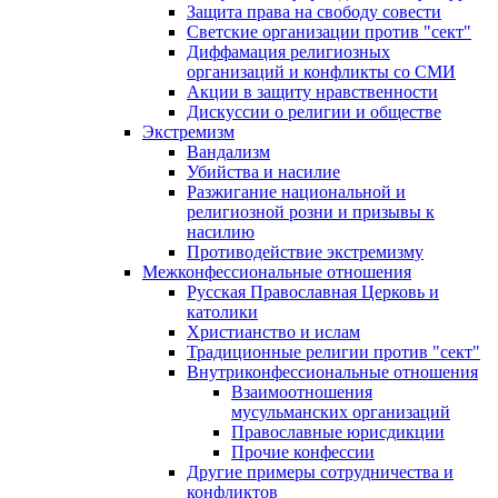
Защита права на свободу совести
Светские организации против "сект"
Диффамация религиозных
организаций и конфликты со СМИ
Акции в защиту нравственности
Дискуссии о религии и обществе
Экстремизм
Вандализм
Убийства и насилие
Разжигание национальной и
религиозной розни и призывы к
насилию
Противодействие экстремизму
Межконфессиональные отношения
Русская Православная Церковь и
католики
Христианство и ислам
Традиционные религии против "сект"
Внутриконфессиональные отношения
Взаимоотношения
мусульманских организаций
Православные юрисдикции
Прочие конфессии
Другие примеры сотрудничества и
конфликтов