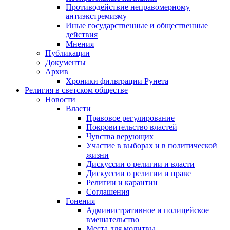
Противодействие неправомерному
антиэкстремизму
Иные государственные и общественные
действия
Мнения
Публикации
Документы
Архив
Хроники фильтрации Рунета
Религия в светском обществе
Новости
Власти
Правовое регулирование
Покровительство властей
Чувства верующих
Участие в выборах и в политической
жизни
Дискуссии о религии и власти
Дискуссии о религии и праве
Религии и карантин
Соглашения
Гонения
Административное и полицейское
вмешательство
Места для молитвы