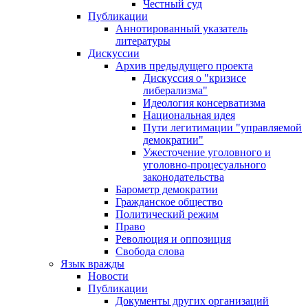
Честный суд
Публикации
Аннотированный указатель
литературы
Дискуссии
Архив предыдущего проекта
Дискуссия о "кризисе
либерализма"
Идеология консерватизма
Национальная идея
Пути легитимации "управляемой
демократии"
Ужесточение уголовного и
уголовно-процесуального
законодательства
Барометр демократии
Гражданское общество
Политический режим
Право
Революция и оппозиция
Свобода слова
Язык вражды
Новости
Публикации
Документы других организаций