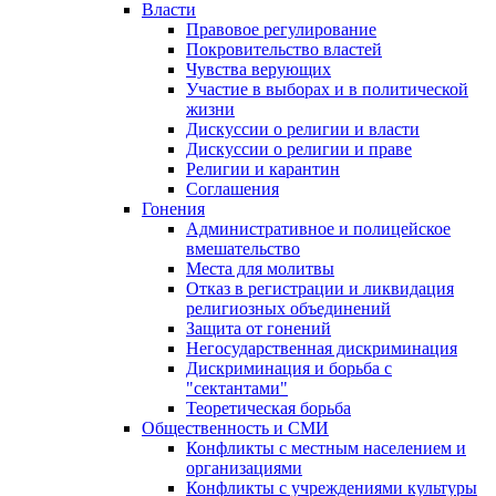
Власти
Правовое регулирование
Покровительство властей
Чувства верующих
Участие в выборах и в политической
жизни
Дискуссии о религии и власти
Дискуссии о религии и праве
Религии и карантин
Соглашения
Гонения
Административное и полицейское
вмешательство
Места для молитвы
Отказ в регистрации и ликвидация
религиозных объединений
Защита от гонений
Негосударственная дискриминация
Дискриминация и борьба с
"сектантами"
Теоретическая борьба
Общественность и СМИ
Конфликты с местным населением и
организациями
Конфликты с учреждениями культуры