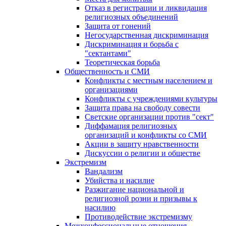
Отказ в регистрации и ликвидация
религиозных объединений
Защита от гонений
Негосударственная дискриминация
Дискриминация и борьба с
"сектантами"
Теоретическая борьба
Общественность и СМИ
Конфликты с местным населением и
организациями
Конфликты с учреждениями культуры
Защита права на свободу совести
Светские организации против "сект"
Диффамация религиозных
организаций и конфликты со СМИ
Акции в защиту нравственности
Дискуссии о религии и обществе
Экстремизм
Вандализм
Убийства и насилие
Разжигание национальной и
религиозной розни и призывы к
насилию
Противодействие экстремизму
Межконфессиональные отношения