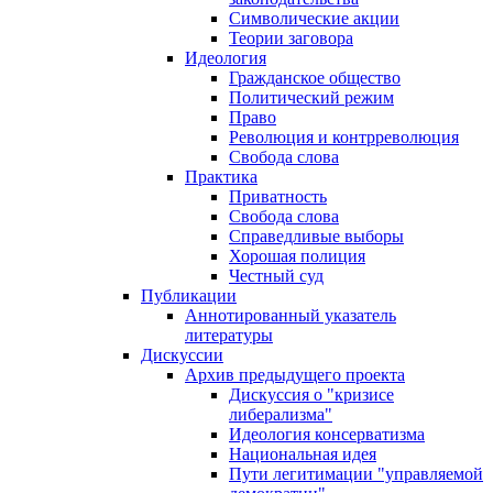
Символические акции
Теории заговора
Идеология
Гражданское общество
Политический режим
Право
Революция и контрреволюция
Свобода слова
Практика
Приватность
Свобода слова
Справедливые выборы
Хорошая полиция
Честный суд
Публикации
Аннотированный указатель
литературы
Дискуссии
Архив предыдущего проекта
Дискуссия о "кризисе
либерализма"
Идеология консерватизма
Национальная идея
Пути легитимации "управляемой