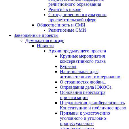
религиозного образования
Религия в школе
Сотрудничество в культурно-
просветительской сфере
Общественность и СМИ
Религиозные СМИ
Завершенные проекты
Демократия в осаде
Новости
Архив предыдущего проекта
Крупные мероприятия
консервативного толка
Курьезы
Национальная идея,
антивестернизм, империализм
О странностях любви...
Оправдания дела ЮКОСа
Основания пересмотра
приватизации
Предложения де-либерализовать
Конституцию и публичное право
Призывы к ужесточению
уголовного и уголовно-
процессуального
законодательства