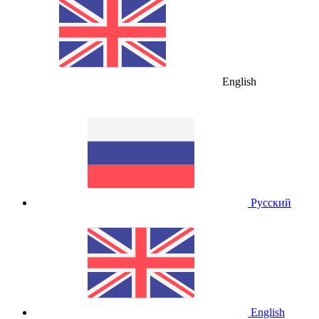
English
Русский
English