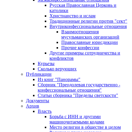
Русская Православная Церковь и
католики
Христианство и ислам
Традиционные религии против "сект"
Внутриконфессиональные отношения
Взаимоотношения
мусульманских организаций
Православные юрисдикции
Прочие конфессии
Другие примеры сотрудничества и
конфликтов
Курьезы
Сколько верующих
Публикации
Из книг "Панорамы"
Сборник "Преодолевая государственно -
конфессиональные отношения"
Статьи сборника "Пределы светскости"
Документы
Архив
Власть
Борьба с ИНН и другими
машиночитаемыми кодами
Место религии в обществе в целом