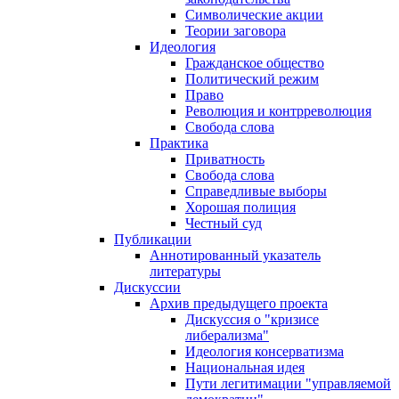
Символические акции
Теории заговора
Идеология
Гражданское общество
Политический режим
Право
Революция и контрреволюция
Свобода слова
Практика
Приватность
Свобода слова
Справедливые выборы
Хорошая полиция
Честный суд
Публикации
Аннотированный указатель
литературы
Дискуссии
Архив предыдущего проекта
Дискуссия о "кризисе
либерализма"
Идеология консерватизма
Национальная идея
Пути легитимации "управляемой