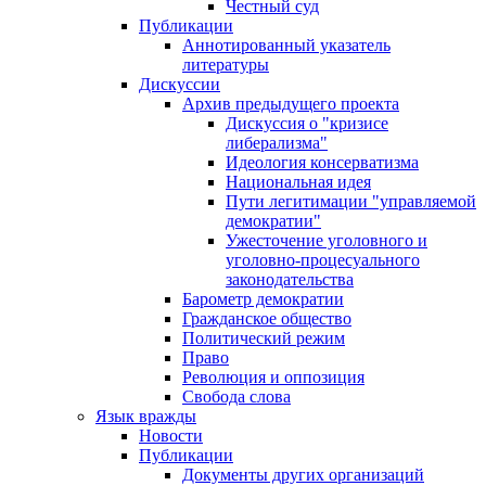
Честный суд
Публикации
Аннотированный указатель
литературы
Дискуссии
Архив предыдущего проекта
Дискуссия о "кризисе
либерализма"
Идеология консерватизма
Национальная идея
Пути легитимации "управляемой
демократии"
Ужесточение уголовного и
уголовно-процесуального
законодательства
Барометр демократии
Гражданское общество
Политический режим
Право
Революция и оппозиция
Свобода слова
Язык вражды
Новости
Публикации
Документы других организаций