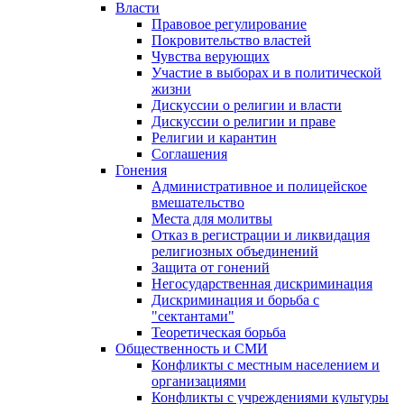
Власти
Правовое регулирование
Покровительство властей
Чувства верующих
Участие в выборах и в политической
жизни
Дискуссии о религии и власти
Дискуссии о религии и праве
Религии и карантин
Соглашения
Гонения
Административное и полицейское
вмешательство
Места для молитвы
Отказ в регистрации и ликвидация
религиозных объединений
Защита от гонений
Негосударственная дискриминация
Дискриминация и борьба с
"сектантами"
Теоретическая борьба
Общественность и СМИ
Конфликты с местным населением и
организациями
Конфликты с учреждениями культуры