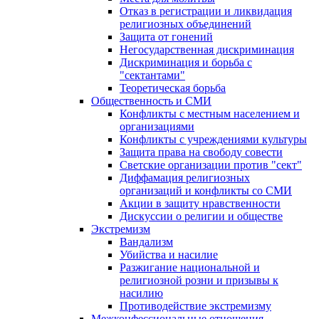
Отказ в регистрации и ликвидация
религиозных объединений
Защита от гонений
Негосударственная дискриминация
Дискриминация и борьба с
"сектантами"
Теоретическая борьба
Общественность и СМИ
Конфликты с местным населением и
организациями
Конфликты с учреждениями культуры
Защита права на свободу совести
Светские организации против "сект"
Диффамация религиозных
организаций и конфликты со СМИ
Акции в защиту нравственности
Дискуссии о религии и обществе
Экстремизм
Вандализм
Убийства и насилие
Разжигание национальной и
религиозной розни и призывы к
насилию
Противодействие экстремизму
Межконфессиональные отношения