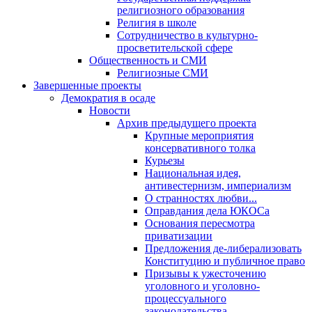
религиозного образования
Религия в школе
Сотрудничество в культурно-
просветительской сфере
Общественность и СМИ
Религиозные СМИ
Завершенные проекты
Демократия в осаде
Новости
Архив предыдущего проекта
Крупные мероприятия
консервативного толка
Курьезы
Национальная идея,
антивестернизм, империализм
О странностях любви...
Оправдания дела ЮКОСа
Основания пересмотра
приватизации
Предложения де-либерализовать
Конституцию и публичное право
Призывы к ужесточению
уголовного и уголовно-
процессуального
законодательства