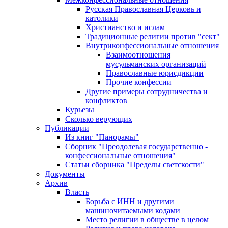
Русская Православная Церковь и
католики
Христианство и ислам
Традиционные религии против "сект"
Внутриконфессиональные отношения
Взаимоотношения
мусульманских организаций
Православные юрисдикции
Прочие конфессии
Другие примеры сотрудничества и
конфликтов
Курьезы
Сколько верующих
Публикации
Из книг "Панорамы"
Сборник "Преодолевая государственно -
конфессиональные отношения"
Статьи сборника "Пределы светскости"
Документы
Архив
Власть
Борьба с ИНН и другими
машиночитаемыми кодами
Место религии в обществе в целом