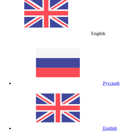
English
Русский
English