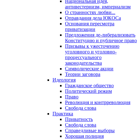
Национальная идея,
антивестернизм, империализм
О странностях любви...
Оправдания дела ЮКОСа
Основания пересмотра
приватизации
Предложения де-либерализовать
Конституцию и публичное право
Призывы к ужесточению
уголовного и уголовно-
процессуального
законодательства
Символические акции
Теории заговора
Идеология
Гражданское общество
Политический режим
Право
Революция и контрреволюция
Свобода слова
Практика
Приватность
Свобода слова
Справедливые выборы
Хорошая полиция