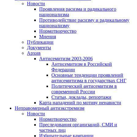
Новости
Проявления расизма и радикального
национализма
Противодействие расизму и радикальному
национализму
Нормотворчество
Мнения
Публикации
Документы
Архив
Антисемитизм 2003-2006
Антисемитизм в Российской
Федерации
Основные тенденции проявлений
антисемитизма в государствах СНГ
Политический антисемитизм в
современной России
Статьи, доклады, репортажи
Карта нападений по мотиву ненависти
Неправомерный антиэкстремизм
Новости
Нормотворчество
Преследования организаций, СМИ и
частных лиц
Избирательные кампании