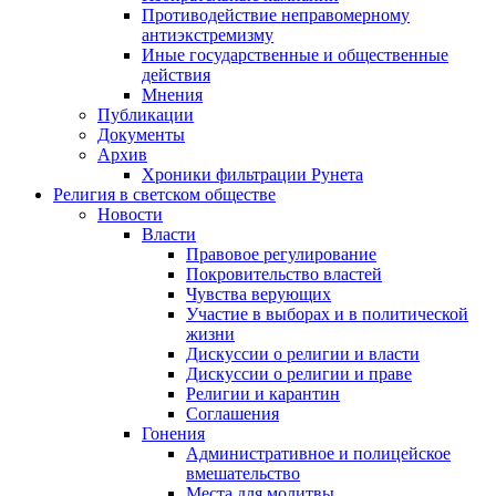
Противодействие неправомерному
антиэкстремизму
Иные государственные и общественные
действия
Мнения
Публикации
Документы
Архив
Хроники фильтрации Рунета
Религия в светском обществе
Новости
Власти
Правовое регулирование
Покровительство властей
Чувства верующих
Участие в выборах и в политической
жизни
Дискуссии о религии и власти
Дискуссии о религии и праве
Религии и карантин
Соглашения
Гонения
Административное и полицейское
вмешательство
Места для молитвы