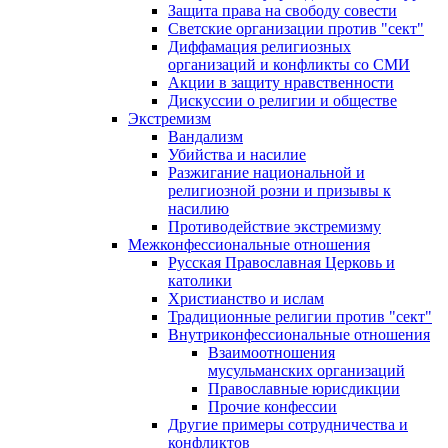
Защита права на свободу совести
Светские организации против "сект"
Диффамация религиозных
организаций и конфликты со СМИ
Акции в защиту нравственности
Дискуссии о религии и обществе
Экстремизм
Вандализм
Убийства и насилие
Разжигание национальной и
религиозной розни и призывы к
насилию
Противодействие экстремизму
Межконфессиональные отношения
Русская Православная Церковь и
католики
Христианство и ислам
Традиционные религии против "сект"
Внутриконфессиональные отношения
Взаимоотношения
мусульманских организаций
Православные юрисдикции
Прочие конфессии
Другие примеры сотрудничества и
конфликтов