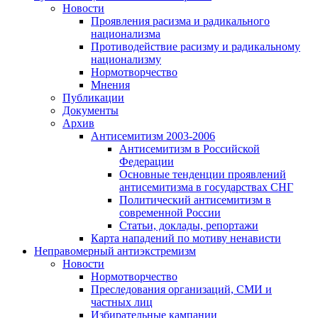
Новости
Проявления расизма и радикального
национализма
Противодействие расизму и радикальному
национализму
Нормотворчество
Мнения
Публикации
Документы
Архив
Антисемитизм 2003-2006
Антисемитизм в Российской
Федерации
Основные тенденции проявлений
антисемитизма в государствах СНГ
Политический антисемитизм в
современной России
Статьи, доклады, репортажи
Карта нападений по мотиву ненависти
Неправомерный антиэкстремизм
Новости
Нормотворчество
Преследования организаций, СМИ и
частных лиц
Избирательные кампании