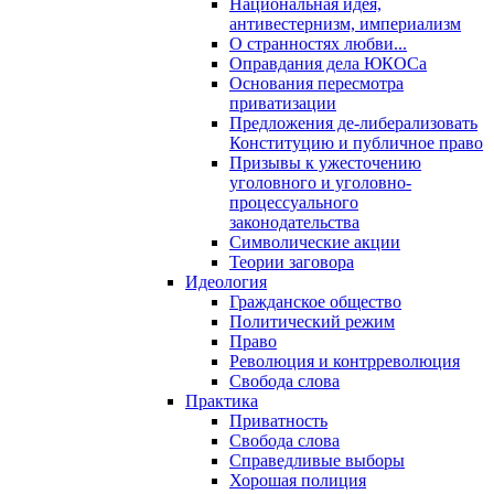
Национальная идея,
антивестернизм, империализм
О странностях любви...
Оправдания дела ЮКОСа
Основания пересмотра
приватизации
Предложения де-либерализовать
Конституцию и публичное право
Призывы к ужесточению
уголовного и уголовно-
процессуального
законодательства
Символические акции
Теории заговора
Идеология
Гражданское общество
Политический режим
Право
Революция и контрреволюция
Свобода слова
Практика
Приватность
Свобода слова
Справедливые выборы
Хорошая полиция