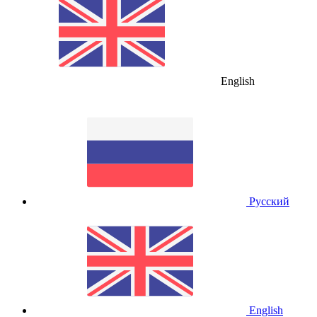
English
Русский
English