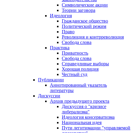
Символические акции
Теории заговора
Идеология
Гражданское общество
Политический режим
Право
Революция и контрреволюция
Свобода слова
Практика
Приватность
Свобода слова
Справедливые выборы
Хорошая полиция
Честный суд
Публикации
Аннотированный указатель
литературы
Дискуссии
Архив предыдущего проекта
Дискуссия о "кризисе
либерализма"
Идеология консерватизма
Национальная идея
Пути легитимации "управляемой