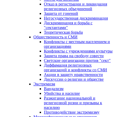
Отказ в регистрации и ликвидация
религиозных объединений
Защита от гонений
Негосударственная дискриминация
Дискриминация и борьба с
"сектантами"
Теоретическая борьба
Общественность и СМИ
Конфликты с местным населением и
организациями
Конфликты с учреждениями культуры
Защита права на свободу совести
Светские организации против "сект"
Диффамация религиозных
организаций и конфликты со СМИ
Акции в защиту нравственности
Дискуссии о религии и обществе
Экстремизм
Вандализм
Убийства и насилие
Разжигание национальной и
религиозной розни и призывы к
насилию
Противодействие экстремизму
Межконфессиональные отношения