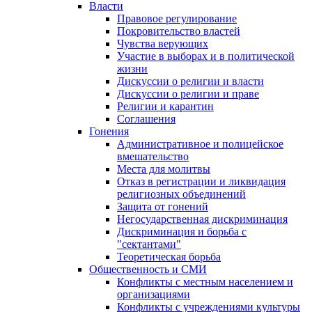
Власти
Правовое регулирование
Покровительство властей
Чувства верующих
Участие в выборах и в политической
жизни
Дискуссии о религии и власти
Дискуссии о религии и праве
Религии и карантин
Соглашения
Гонения
Административное и полицейское
вмешательство
Места для молитвы
Отказ в регистрации и ликвидация
религиозных объединений
Защита от гонений
Негосударственная дискриминация
Дискриминация и борьба с
"сектантами"
Теоретическая борьба
Общественность и СМИ
Конфликты с местным населением и
организациями
Конфликты с учреждениями культуры