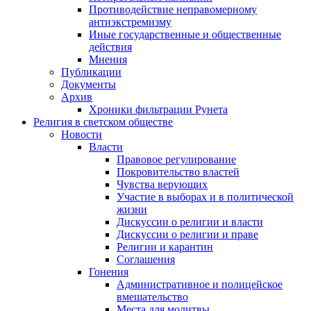
Противодействие неправомерному
антиэкстремизму
Иные государственные и общественные
действия
Мнения
Публикации
Документы
Архив
Хроники фильтрации Рунета
Религия в светском обществе
Новости
Власти
Правовое регулирование
Покровительство властей
Чувства верующих
Участие в выборах и в политической
жизни
Дискуссии о религии и власти
Дискуссии о религии и праве
Религии и карантин
Соглашения
Гонения
Административное и полицейское
вмешательство
Места для молитвы