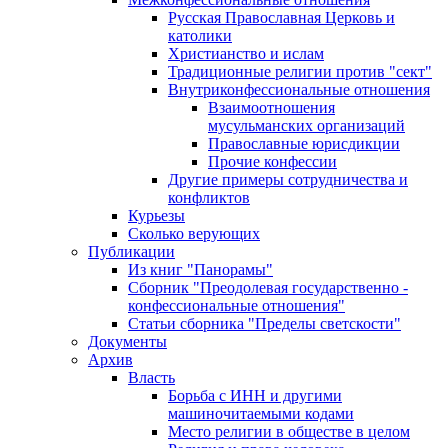
Русская Православная Церковь и
католики
Христианство и ислам
Традиционные религии против "сект"
Внутриконфессиональные отношения
Взаимоотношения
мусульманских организаций
Православные юрисдикции
Прочие конфессии
Другие примеры сотрудничества и
конфликтов
Курьезы
Сколько верующих
Публикации
Из книг "Панорамы"
Сборник "Преодолевая государственно -
конфессиональные отношения"
Статьи сборника "Пределы светскости"
Документы
Архив
Власть
Борьба с ИНН и другими
машиночитаемыми кодами
Место религии в обществе в целом