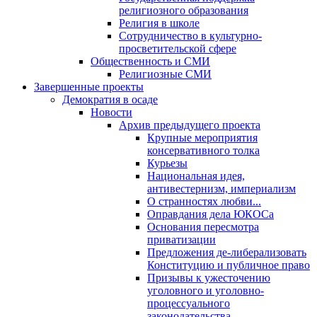
религиозного образования
Религия в школе
Сотрудничество в культурно-
просветительской сфере
Общественность и СМИ
Религиозные СМИ
Завершенные проекты
Демократия в осаде
Новости
Архив предыдущего проекта
Крупные мероприятия
консервативного толка
Курьезы
Национальная идея,
антивестернизм, империализм
О странностях любви...
Оправдания дела ЮКОСа
Основания пересмотра
приватизации
Предложения де-либерализовать
Конституцию и публичное право
Призывы к ужесточению
уголовного и уголовно-
процессуального
законодательства