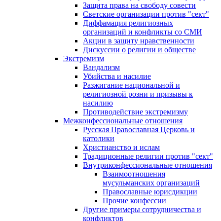
Защита права на свободу совести
Светские организации против "сект"
Диффамация религиозных
организаций и конфликты со СМИ
Акции в защиту нравственности
Дискуссии о религии и обществе
Экстремизм
Вандализм
Убийства и насилие
Разжигание национальной и
религиозной розни и призывы к
насилию
Противодействие экстремизму
Межконфессиональные отношения
Русская Православная Церковь и
католики
Христианство и ислам
Традиционные религии против "сект"
Внутриконфессиональные отношения
Взаимоотношения
мусульманских организаций
Православные юрисдикции
Прочие конфессии
Другие примеры сотрудничества и
конфликтов