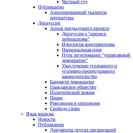
Честный суд
Публикации
Аннотированный указатель
литературы
Дискуссии
Архив предыдущего проекта
Дискуссия о "кризисе
либерализма"
Идеология консерватизма
Национальная идея
Пути легитимации "управляемой
демократии"
Ужесточение уголовного и
уголовно-процесуального
законодательства
Барометр демократии
Гражданское общество
Политический режим
Право
Революция и оппозиция
Свобода слова
Язык вражды
Новости
Публикации
Документы других организаций