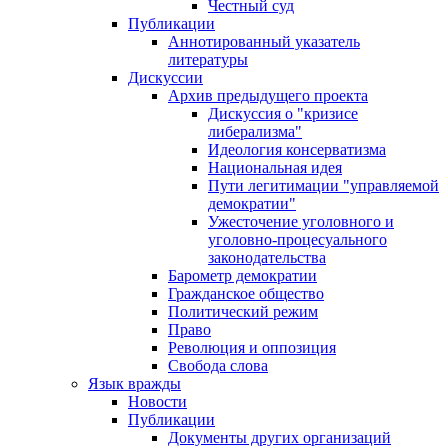
Честный суд
Публикации
Аннотированный указатель
литературы
Дискуссии
Архив предыдущего проекта
Дискуссия о "кризисе
либерализма"
Идеология консерватизма
Национальная идея
Пути легитимации "управляемой
демократии"
Ужесточение уголовного и
уголовно-процесуального
законодательства
Барометр демократии
Гражданское общество
Политический режим
Право
Революция и оппозиция
Свобода слова
Язык вражды
Новости
Публикации
Документы других организаций