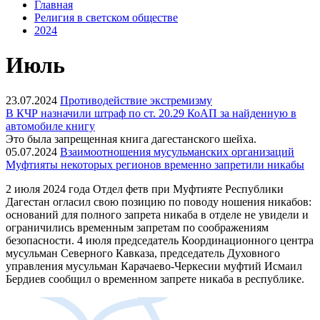
Главная
Религия в светском обществе
2024
Июль
23.07.2024
Противодействие экстремизму
В КЧР назначили штраф по ст. 20.29 КоАП за найденную в
автомобиле книгу
Это была запрещенная книга дагестанского шейха.
05.07.2024
Взаимоотношения мусульманских организаций
Муфтияты некоторых регионов временно запретили никабы
2 июля 2024 года Отдел фетв при Муфтияте Республики
Дагестан огласил свою позицию по поводу ношения никабов:
оснований для полного запрета никаба в отделе не увидели и
ограничились временным запретам по соображениям
безопасности. 4 июля председатель Координационного центра
мусульман Северного Кавказа, председатель Духовного
управления мусульман Карачаево-Черкесии муфтий Исмаил
Бердиев сообщил о временном запрете никаба в республике.