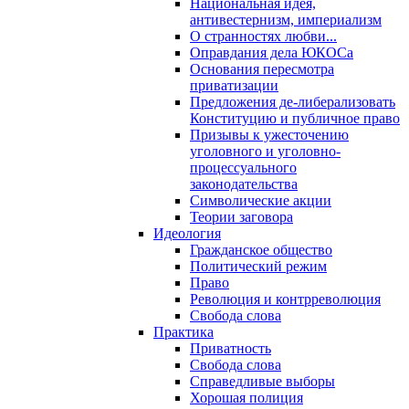
Национальная идея,
антивестернизм, империализм
О странностях любви...
Оправдания дела ЮКОСа
Основания пересмотра
приватизации
Предложения де-либерализовать
Конституцию и публичное право
Призывы к ужесточению
уголовного и уголовно-
процессуального
законодательства
Символические акции
Теории заговора
Идеология
Гражданское общество
Политический режим
Право
Революция и контрреволюция
Свобода слова
Практика
Приватность
Свобода слова
Справедливые выборы
Хорошая полиция