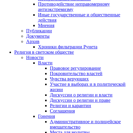
Противодействие неправомерному
антиэкстремизму
Иные государственные и общественные
действия
Мнения
Публикации
Документы
Архив
Хроники фильтрации Рунета
Религия в светском обществе
Новости
Власти
Правовое регулирование
Покровительство властей
Чувства верующих
Участие в выборах и в политической
жизни
Дискуссии о религии и власти
Дискуссии о религии и праве
Религии и карантин
Соглашения
Гонения
Административное и полицейское
вмешательство
Места для молитвы