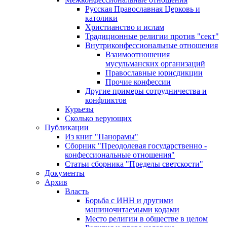
Русская Православная Церковь и
католики
Христианство и ислам
Традиционные религии против "сект"
Внутриконфессиональные отношения
Взаимоотношения
мусульманских организаций
Православные юрисдикции
Прочие конфессии
Другие примеры сотрудничества и
конфликтов
Курьезы
Сколько верующих
Публикации
Из книг "Панорамы"
Сборник "Преодолевая государственно -
конфессиональные отношения"
Статьи сборника "Пределы светскости"
Документы
Архив
Власть
Борьба с ИНН и другими
машиночитаемыми кодами
Место религии в обществе в целом