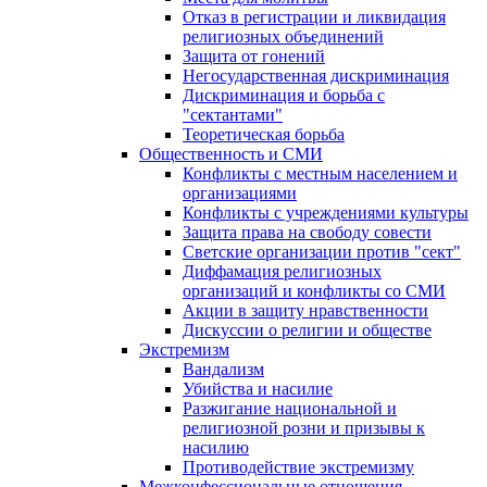
Отказ в регистрации и ликвидация
религиозных объединений
Защита от гонений
Негосударственная дискриминация
Дискриминация и борьба с
"сектантами"
Теоретическая борьба
Общественность и СМИ
Конфликты с местным населением и
организациями
Конфликты с учреждениями культуры
Защита права на свободу совести
Светские организации против "сект"
Диффамация религиозных
организаций и конфликты со СМИ
Акции в защиту нравственности
Дискуссии о религии и обществе
Экстремизм
Вандализм
Убийства и насилие
Разжигание национальной и
религиозной розни и призывы к
насилию
Противодействие экстремизму
Межконфессиональные отношения