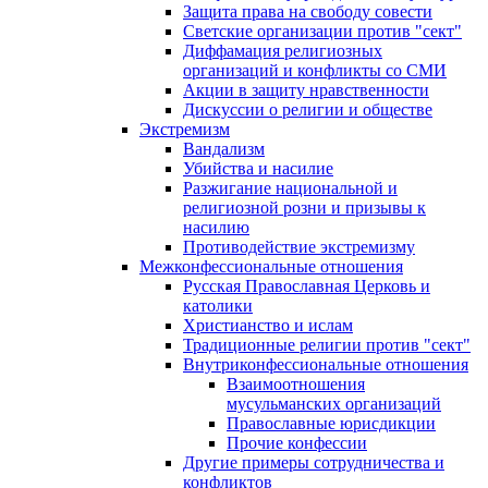
Защита права на свободу совести
Светские организации против "сект"
Диффамация религиозных
организаций и конфликты со СМИ
Акции в защиту нравственности
Дискуссии о религии и обществе
Экстремизм
Вандализм
Убийства и насилие
Разжигание национальной и
религиозной розни и призывы к
насилию
Противодействие экстремизму
Межконфессиональные отношения
Русская Православная Церковь и
католики
Христианство и ислам
Традиционные религии против "сект"
Внутриконфессиональные отношения
Взаимоотношения
мусульманских организаций
Православные юрисдикции
Прочие конфессии
Другие примеры сотрудничества и
конфликтов