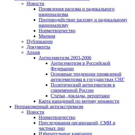
Новости
Проявления расизма и радикального
национализма
Противодействие расизму и радикальному
национализму
Нормотворчество
Мнения
Публикации
Документы
Архив
Антисемитизм 2003-2006
Антисемитизм в Российской
Федерации
Основные тенденции проявлений
антисемитизма в государствах СНГ
Политический антисемитизм в
современной России
Статьи, доклады, репортажи
Карта нападений по мотиву ненависти
Неправомерный антиэкстремизм
Новости
Нормотворчество
Преследования организаций, СМИ и
частных лиц
Избирательные кампании