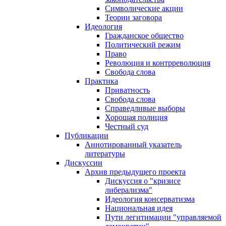
Символические акции
Теории заговора
Идеология
Гражданское общество
Политический режим
Право
Революция и контрреволюция
Свобода слова
Практика
Приватность
Свобода слова
Справедливые выборы
Хорошая полиция
Честный суд
Публикации
Аннотированный указатель
литературы
Дискуссии
Архив предыдущего проекта
Дискуссия о "кризисе
либерализма"
Идеология консерватизма
Национальная идея
Пути легитимации "управляемой