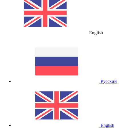
English
Русский
English