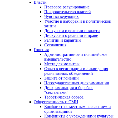
Власти
Правовое регулирование
Покровительство властей
Чувства верующих
Участие в выборах и в политической
жизни
Дискуссии о религии и власти
Дискуссии о религии и праве
Религии и карантин
Соглашения
Гонения
Административное и полицейское
вмешательство
Места для молитвы
Отказ в регистрации и ликвидация
религиозных объединений
Защита от гонений
Негосударственная дискриминация
Дискриминация и борьба с
"сектантами"
Теоретическая борьба
Общественность и СМИ
Конфликты с местным населением и
организациями
Конфликты с учреждениями культуры