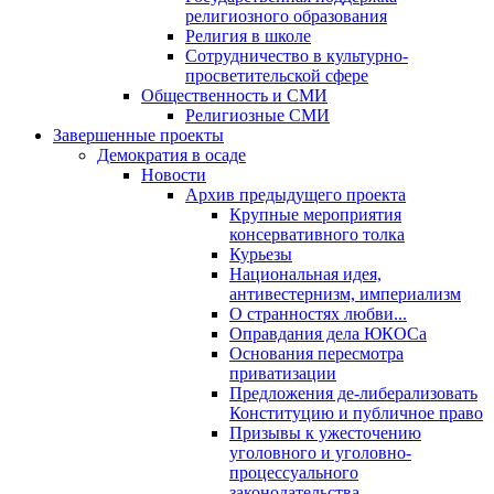
религиозного образования
Религия в школе
Сотрудничество в культурно-
просветительской сфере
Общественность и СМИ
Религиозные СМИ
Завершенные проекты
Демократия в осаде
Новости
Архив предыдущего проекта
Крупные мероприятия
консервативного толка
Курьезы
Национальная идея,
антивестернизм, империализм
О странностях любви...
Оправдания дела ЮКОСа
Основания пересмотра
приватизации
Предложения де-либерализовать
Конституцию и публичное право
Призывы к ужесточению
уголовного и уголовно-
процессуального
законодательства