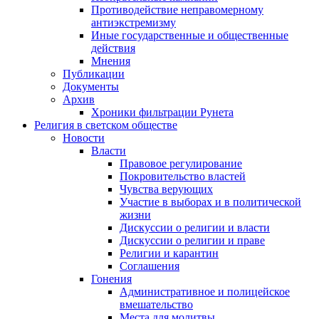
Противодействие неправомерному
антиэкстремизму
Иные государственные и общественные
действия
Мнения
Публикации
Документы
Архив
Хроники фильтрации Рунета
Религия в светском обществе
Новости
Власти
Правовое регулирование
Покровительство властей
Чувства верующих
Участие в выборах и в политической
жизни
Дискуссии о религии и власти
Дискуссии о религии и праве
Религии и карантин
Соглашения
Гонения
Административное и полицейское
вмешательство
Места для молитвы