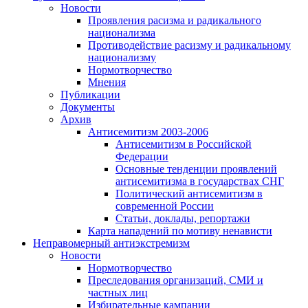
Новости
Проявления расизма и радикального
национализма
Противодействие расизму и радикальному
национализму
Нормотворчество
Мнения
Публикации
Документы
Архив
Антисемитизм 2003-2006
Антисемитизм в Российской
Федерации
Основные тенденции проявлений
антисемитизма в государствах СНГ
Политический антисемитизм в
современной России
Статьи, доклады, репортажи
Карта нападений по мотиву ненависти
Неправомерный антиэкстремизм
Новости
Нормотворчество
Преследования организаций, СМИ и
частных лиц
Избирательные кампании