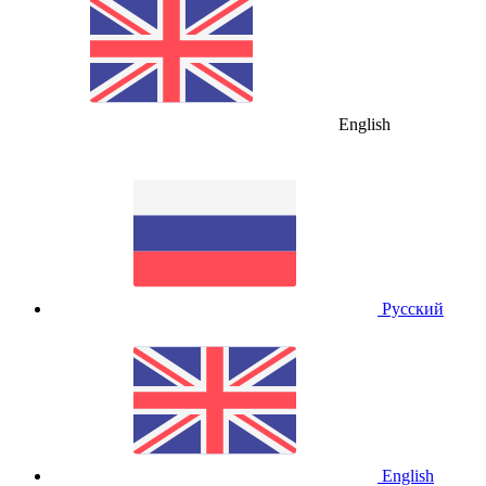
English
Русский
English