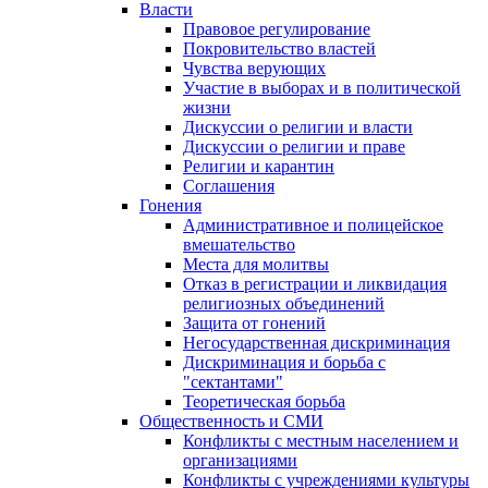
Власти
Правовое регулирование
Покровительство властей
Чувства верующих
Участие в выборах и в политической
жизни
Дискуссии о религии и власти
Дискуссии о религии и праве
Религии и карантин
Соглашения
Гонения
Административное и полицейское
вмешательство
Места для молитвы
Отказ в регистрации и ликвидация
религиозных объединений
Защита от гонений
Негосударственная дискриминация
Дискриминация и борьба с
"сектантами"
Теоретическая борьба
Общественность и СМИ
Конфликты с местным населением и
организациями
Конфликты с учреждениями культуры