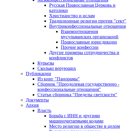
Русская Православная Церковь и
католики
Христианство и ислам
Традиционные религии против "сект"
Внутриконфессиональные отношения
Взаимоотношения
мусульманских организаций
Православные юрисдикции
Прочие конфессии
Другие примеры сотрудничества и
конфликтов
Курьезы
Сколько верующих
Публикации
Из книг "Панорамы"
Сборник "Преодолевая государственно -
конфессиональные отношения"
Статьи сборника "Пределы светскости"
Документы
Архив
Власть
Борьба с ИНН и другими
машиночитаемыми кодами
Место религии в обществе в целом