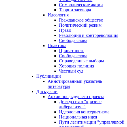
Символические акции
Теории заговора
Идеология
Гражданское общество
Политический режим
Право
Революция и контрреволюция
Свобода слова
Практика
Приватность
Свобода слова
Справедливые выборы
Хорошая полиция
Честный суд
Публикации
Аннотированный указатель
литературы
Дискуссии
Архив предыдущего проекта
Дискуссия о "кризисе
либерализма"
Идеология консерватизма
Национальная идея
Пути легитимации "управляемой