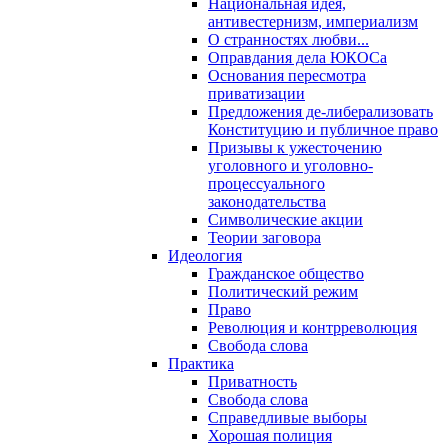
Национальная идея,
антивестернизм, империализм
О странностях любви...
Оправдания дела ЮКОСа
Основания пересмотра
приватизации
Предложения де-либерализовать
Конституцию и публичное право
Призывы к ужесточению
уголовного и уголовно-
процессуального
законодательства
Символические акции
Теории заговора
Идеология
Гражданское общество
Политический режим
Право
Революция и контрреволюция
Свобода слова
Практика
Приватность
Свобода слова
Справедливые выборы
Хорошая полиция