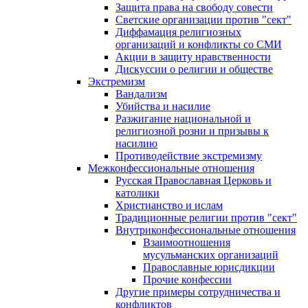
Защита права на свободу совести
Светские организации против "сект"
Диффамация религиозных
организаций и конфликты со СМИ
Акции в защиту нравственности
Дискуссии о религии и обществе
Экстремизм
Вандализм
Убийства и насилие
Разжигание национальной и
религиозной розни и призывы к
насилию
Противодействие экстремизму
Межконфессиональные отношения
Русская Православная Церковь и
католики
Христианство и ислам
Традиционные религии против "сект"
Внутриконфессиональные отношения
Взаимоотношения
мусульманских организаций
Православные юрисдикции
Прочие конфессии
Другие примеры сотрудничества и
конфликтов