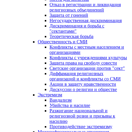
Отказ в регистрации и ликвидация
религиозных объединений
Защита от гонений
Негосударственная дискриминация
Дискриминация и борьба с
"сектантами"
Теоретическая борьба
Общественность и СМИ
Конфликты с местным населением и
организациями
Конфликты с учреждениями культуры
Защита права на свободу совести
Светские организации против "сект"
Диффамация религиозных
организаций и конфликты со СМИ
Акции в защиту нравственности
Дискуссии о религии и обществе
Экстремизм
Вандализм
Убийства и насилие
Разжигание национальной и
религиозной розни и призывы к
насилию
Противодействие экстремизму
Межконфессиональные отношения