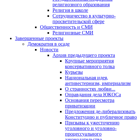
религиозного образования
Религия в школе
Сотрудничество в культурно-
просветительской сфере
Общественность и СМИ
Религиозные СМИ
Завершенные проекты
Демократия в осаде
Новости
Архив предыдущего проекта
Крупные мероприятия
консервативного толка
Курьезы
Национальная идея,
антивестернизм, империализм
О странностях любви...
Оправдания дела ЮКОСа
Основания пересмотра
приватизации
Предложения де-либерализовать
Конституцию и публичное право
Призывы к ужесточению
уголовного и уголовно-
процессуального
законодательства