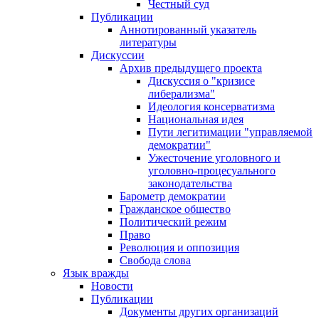
Честный суд
Публикации
Аннотированный указатель
литературы
Дискуссии
Архив предыдущего проекта
Дискуссия о "кризисе
либерализма"
Идеология консерватизма
Национальная идея
Пути легитимации "управляемой
демократии"
Ужесточение уголовного и
уголовно-процесуального
законодательства
Барометр демократии
Гражданское общество
Политический режим
Право
Революция и оппозиция
Свобода слова
Язык вражды
Новости
Публикации
Документы других организаций