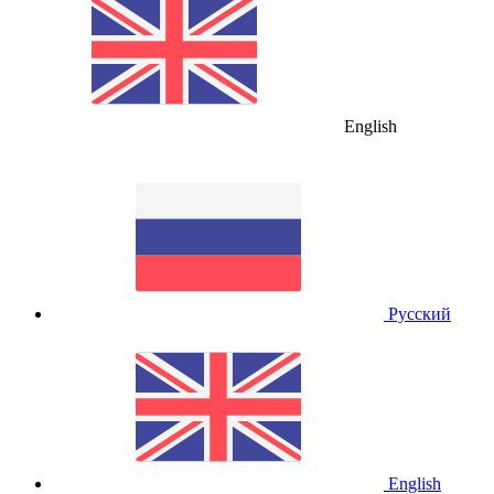
English
Русский
English