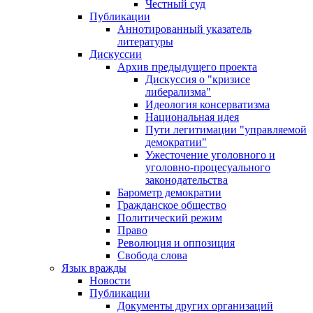
Честный суд
Публикации
Аннотированный указатель
литературы
Дискуссии
Архив предыдущего проекта
Дискуссия о "кризисе
либерализма"
Идеология консерватизма
Национальная идея
Пути легитимации "управляемой
демократии"
Ужесточение уголовного и
уголовно-процесуального
законодательства
Барометр демократии
Гражданское общество
Политический режим
Право
Революция и оппозиция
Свобода слова
Язык вражды
Новости
Публикации
Документы других организаций