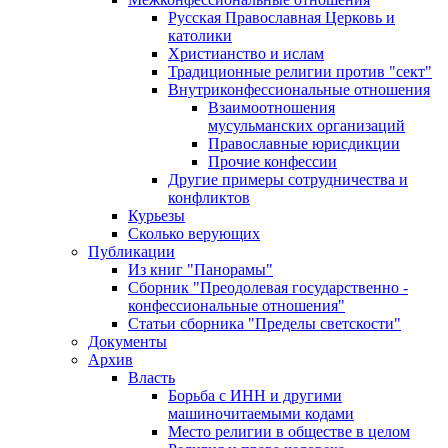
Русская Православная Церковь и
католики
Христианство и ислам
Традиционные религии против "сект"
Внутриконфессиональные отношения
Взаимоотношения
мусульманских организаций
Православные юрисдикции
Прочие конфессии
Другие примеры сотрудничества и
конфликтов
Курьезы
Сколько верующих
Публикации
Из книг "Панорамы"
Сборник "Преодолевая государственно -
конфессиональные отношения"
Статьи сборника "Пределы светскости"
Документы
Архив
Власть
Борьба с ИНН и другими
машиночитаемыми кодами
Место религии в обществе в целом