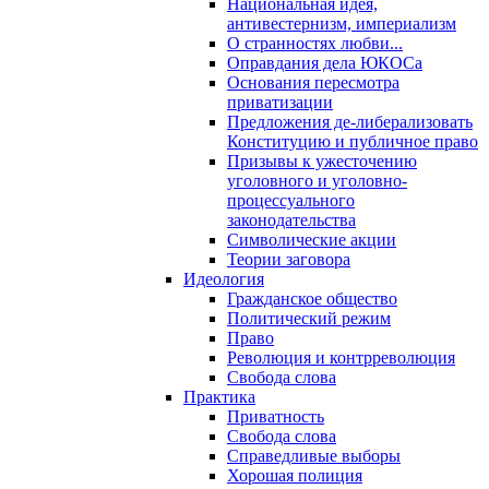
Национальная идея,
антивестернизм, империализм
О странностях любви...
Оправдания дела ЮКОСа
Основания пересмотра
приватизации
Предложения де-либерализовать
Конституцию и публичное право
Призывы к ужесточению
уголовного и уголовно-
процессуального
законодательства
Символические акции
Теории заговора
Идеология
Гражданское общество
Политический режим
Право
Революция и контрреволюция
Свобода слова
Практика
Приватность
Свобода слова
Справедливые выборы
Хорошая полиция