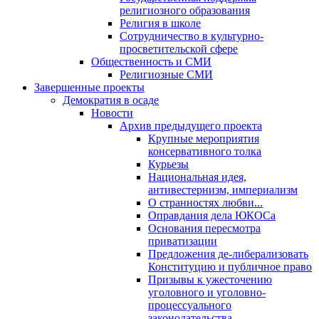
религиозного образования
Религия в школе
Сотрудничество в культурно-
просветительской сфере
Общественность и СМИ
Религиозные СМИ
Завершенные проекты
Демократия в осаде
Новости
Архив предыдущего проекта
Крупные мероприятия
консервативного толка
Курьезы
Национальная идея,
антивестернизм, империализм
О странностях любви...
Оправдания дела ЮКОСа
Основания пересмотра
приватизации
Предложения де-либерализовать
Конституцию и публичное право
Призывы к ужесточению
уголовного и уголовно-
процессуального
законодательства