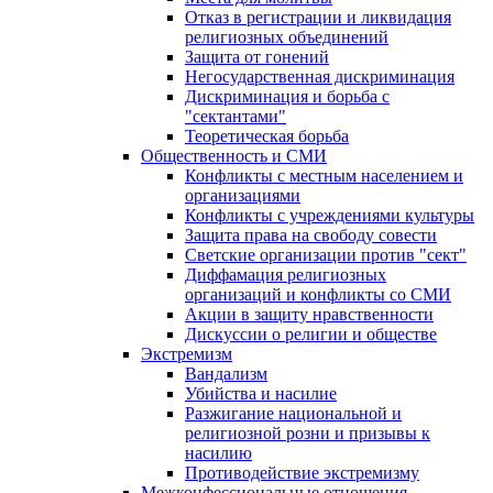
Отказ в регистрации и ликвидация
религиозных объединений
Защита от гонений
Негосударственная дискриминация
Дискриминация и борьба с
"сектантами"
Теоретическая борьба
Общественность и СМИ
Конфликты с местным населением и
организациями
Конфликты с учреждениями культуры
Защита права на свободу совести
Светские организации против "сект"
Диффамация религиозных
организаций и конфликты со СМИ
Акции в защиту нравственности
Дискуссии о религии и обществе
Экстремизм
Вандализм
Убийства и насилие
Разжигание национальной и
религиозной розни и призывы к
насилию
Противодействие экстремизму
Межконфессиональные отношения