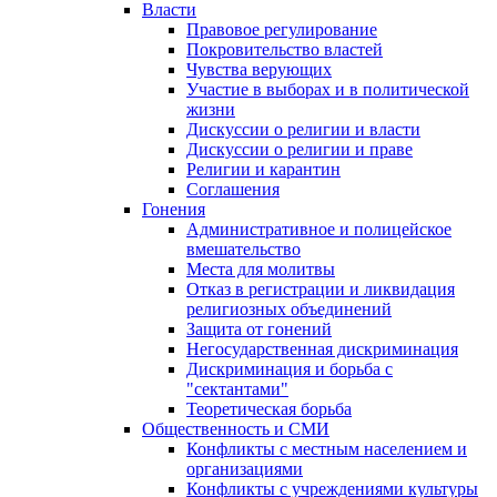
Власти
Правовое регулирование
Покровительство властей
Чувства верующих
Участие в выборах и в политической
жизни
Дискуссии о религии и власти
Дискуссии о религии и праве
Религии и карантин
Соглашения
Гонения
Административное и полицейское
вмешательство
Места для молитвы
Отказ в регистрации и ликвидация
религиозных объединений
Защита от гонений
Негосударственная дискриминация
Дискриминация и борьба с
"сектантами"
Теоретическая борьба
Общественность и СМИ
Конфликты с местным населением и
организациями
Конфликты с учреждениями культуры