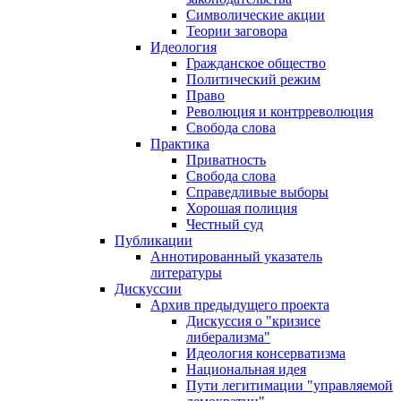
Символические акции
Теории заговора
Идеология
Гражданское общество
Политический режим
Право
Революция и контрреволюция
Свобода слова
Практика
Приватность
Свобода слова
Справедливые выборы
Хорошая полиция
Честный суд
Публикации
Аннотированный указатель
литературы
Дискуссии
Архив предыдущего проекта
Дискуссия о "кризисе
либерализма"
Идеология консерватизма
Национальная идея
Пути легитимации "управляемой