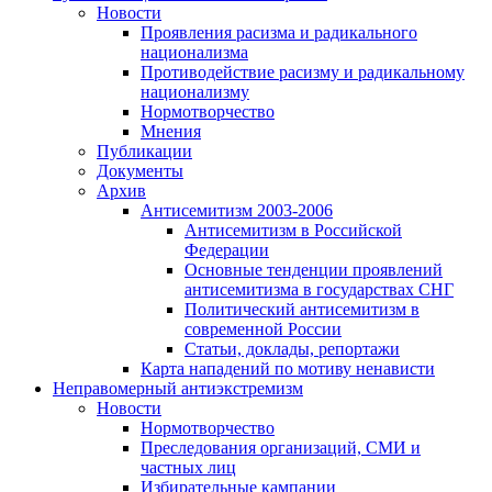
Новости
Проявления расизма и радикального
национализма
Противодействие расизму и радикальному
национализму
Нормотворчество
Мнения
Публикации
Документы
Архив
Антисемитизм 2003-2006
Антисемитизм в Российской
Федерации
Основные тенденции проявлений
антисемитизма в государствах СНГ
Политический антисемитизм в
современной России
Статьи, доклады, репортажи
Карта нападений по мотиву ненависти
Неправомерный антиэкстремизм
Новости
Нормотворчество
Преследования организаций, СМИ и
частных лиц
Избирательные кампании