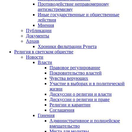
Противодействие неправомерному
антиэкстремизму
Иные государственные и общественные
действия
Мнения
Публикации
Документы
Архив
Хроники фильтрации Рунета
Религия в светском обществе
Новости
Власти
Правовое регулирование
Покровительство властей
Чувства верующих
Участие в выборах и в политической
жизни
Дискуссии о религии и власти
Дискуссии о религии и праве
Религии и карантин
Соглашения
Гонения
Административное и полицейское
вмешательство
Места для молитвы