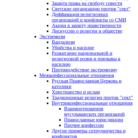
Защита права на свободу совести
Светские организации против "сект"
Диффамация религиозных
организаций и конфликты со СМИ
Акции в защиту нравственности
Дискуссии о религии и обществе
Экстремизм
Вандализм
Убийства и насилие
Разжигание национальной и
религиозной розни и призывы к
насилию
Противодействие экстремизму
Межконфессиональные отношения
Русская Православная Церковь и
католики
Христианство и ислам
Традиционные религии против "сект"
Внутриконфессиональные отношения
Взаимоотношения
мусульманских организаций
Православные юрисдикции
Прочие конфессии
Другие примеры сотрудничества и
конфликтов