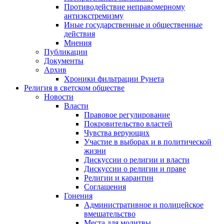
Противодействие неправомерному
антиэкстремизму
Иные государственные и общественные
действия
Мнения
Публикации
Документы
Архив
Хроники фильтрации Рунета
Религия в светском обществе
Новости
Власти
Правовое регулирование
Покровительство властей
Чувства верующих
Участие в выборах и в политической
жизни
Дискуссии о религии и власти
Дискуссии о религии и праве
Религии и карантин
Соглашения
Гонения
Административное и полицейское
вмешательство
Места для молитвы