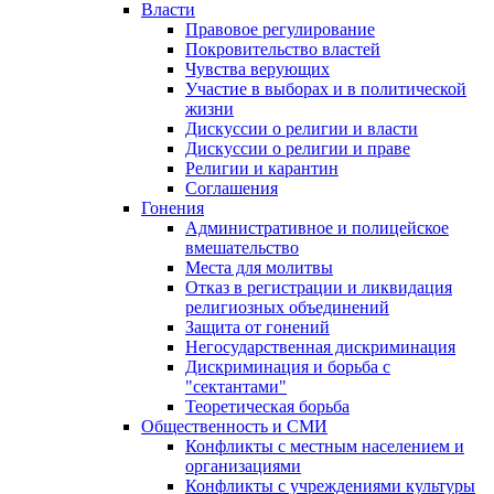
Власти
Правовое регулирование
Покровительство властей
Чувства верующих
Участие в выборах и в политической
жизни
Дискуссии о религии и власти
Дискуссии о религии и праве
Религии и карантин
Соглашения
Гонения
Административное и полицейское
вмешательство
Места для молитвы
Отказ в регистрации и ликвидация
религиозных объединений
Защита от гонений
Негосударственная дискриминация
Дискриминация и борьба с
"сектантами"
Теоретическая борьба
Общественность и СМИ
Конфликты с местным населением и
организациями
Конфликты с учреждениями культуры