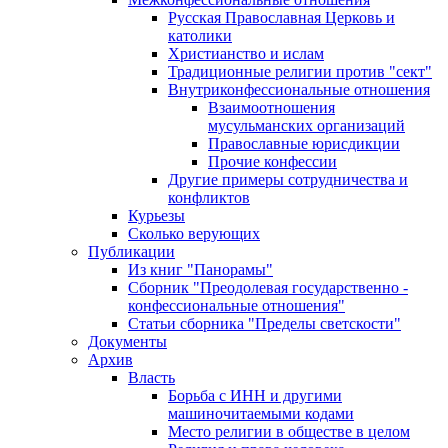
Русская Православная Церковь и
католики
Христианство и ислам
Традиционные религии против "сект"
Внутриконфессиональные отношения
Взаимоотношения
мусульманских организаций
Православные юрисдикции
Прочие конфессии
Другие примеры сотрудничества и
конфликтов
Курьезы
Сколько верующих
Публикации
Из книг "Панорамы"
Сборник "Преодолевая государственно -
конфессиональные отношения"
Статьи сборника "Пределы светскости"
Документы
Архив
Власть
Борьба с ИНН и другими
машиночитаемыми кодами
Место религии в обществе в целом