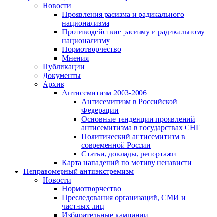
Новости
Проявления расизма и радикального
национализма
Противодействие расизму и радикальному
национализму
Нормотворчество
Мнения
Публикации
Документы
Архив
Антисемитизм 2003-2006
Антисемитизм в Российской
Федерации
Основные тенденции проявлений
антисемитизма в государствах СНГ
Политический антисемитизм в
современной России
Статьи, доклады, репортажи
Карта нападений по мотиву ненависти
Неправомерный антиэкстремизм
Новости
Нормотворчество
Преследования организаций, СМИ и
частных лиц
Избирательные кампании