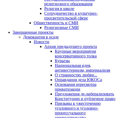
религиозного образования
Религия в школе
Сотрудничество в культурно-
просветительской сфере
Общественность и СМИ
Религиозные СМИ
Завершенные проекты
Демократия в осаде
Новости
Архив предыдущего проекта
Крупные мероприятия
консервативного толка
Курьезы
Национальная идея,
антивестернизм, империализм
О странностях любви...
Оправдания дела ЮКОСа
Основания пересмотра
приватизации
Предложения де-либерализовать
Конституцию и публичное право
Призывы к ужесточению
уголовного и уголовно-
процессуального
законодательства