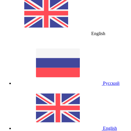
English
Русский
English