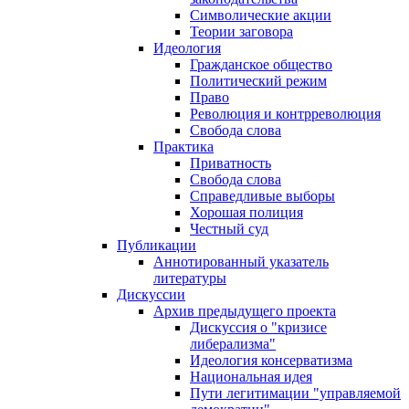
Символические акции
Теории заговора
Идеология
Гражданское общество
Политический режим
Право
Революция и контрреволюция
Свобода слова
Практика
Приватность
Свобода слова
Справедливые выборы
Хорошая полиция
Честный суд
Публикации
Аннотированный указатель
литературы
Дискуссии
Архив предыдущего проекта
Дискуссия о "кризисе
либерализма"
Идеология консерватизма
Национальная идея
Пути легитимации "управляемой