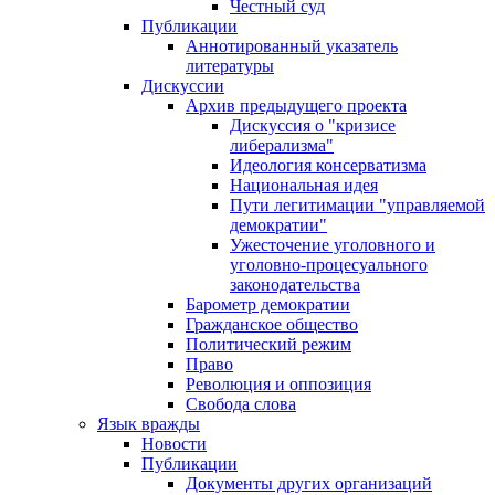
Честный суд
Публикации
Аннотированный указатель
литературы
Дискуссии
Архив предыдущего проекта
Дискуссия о "кризисе
либерализма"
Идеология консерватизма
Национальная идея
Пути легитимации "управляемой
демократии"
Ужесточение уголовного и
уголовно-процесуального
законодательства
Барометр демократии
Гражданское общество
Политический режим
Право
Революция и оппозиция
Свобода слова
Язык вражды
Новости
Публикации
Документы других организаций