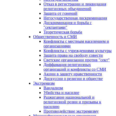
Отказ в регистрации и ликвидация
религиозных объединений
Защита от гонений
Негосударственная дискриминация
Дискриминация и борьба с
"сектантами"
Теоретическая борьба
Общественность и СМИ
Конфликты с местным населением и
организациями
Конфликты с учреждениями культуры
Защита права на свободу совести
Светские организации против "сект"
Диффамация религиозных
организаций и конфликты со СМИ
Акции в защиту нравственности
Дискуссии о религии и обществе
Экстремизм
Вандализм
Убийства и насилие
Разжигание национальной и
религиозной розни и призывы к
насилию
Противодействие экстремизму
Межконфессиональные отношения