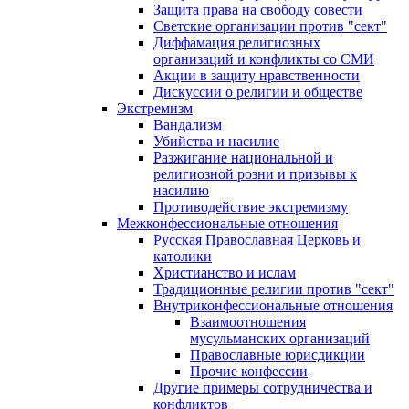
Защита права на свободу совести
Светские организации против "сект"
Диффамация религиозных
организаций и конфликты со СМИ
Акции в защиту нравственности
Дискуссии о религии и обществе
Экстремизм
Вандализм
Убийства и насилие
Разжигание национальной и
религиозной розни и призывы к
насилию
Противодействие экстремизму
Межконфессиональные отношения
Русская Православная Церковь и
католики
Христианство и ислам
Традиционные религии против "сект"
Внутриконфессиональные отношения
Взаимоотношения
мусульманских организаций
Православные юрисдикции
Прочие конфессии
Другие примеры сотрудничества и
конфликтов