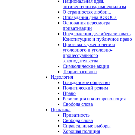
Национальная идея,
антивестернизм, империализм
О странностях любви...
Оправдания дела ЮКОСа
Основания пересмотра
приватизации
Предложения де-либерализовать
Конституцию и публичное право
Призывы к ужесточению
уголовного и уголовно-
процессуального
законодательства
Символические акции
Теории заговора
Идеология
Гражданское общество
Политический режим
Право
Революция и контрреволюция
Свобода слова
Практика
Приватность
Свобода слова
Справедливые выборы
Хорошая полиция