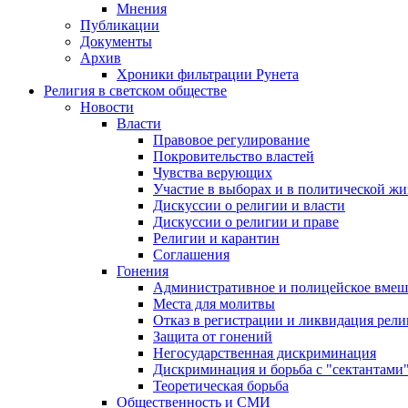
Мнения
Публикации
Документы
Архив
Хроники фильтрации Рунета
Религия в светском обществе
Новости
Власти
Правовое регулирование
Покровительство властей
Чувства верующих
Участие в выборах и в политической ж
Дискуссии о религии и власти
Дискуссии о религии и праве
Религии и карантин
Соглашения
Гонения
Административное и полицейское вмеш
Места для молитвы
Отказ в регистрации и ликвидация рел
Защита от гонений
Негосударственная дискриминация
Дискриминация и борьба с "сектантами
Теоретическая борьба
Общественность и СМИ