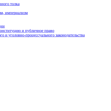
вного толка
зм, империализм
ции
Конституцию и публичное право
о и уголовно-процессуального законодательства