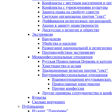
Конфликты с местным населением и ор
Конфликты с учреждениями культуры
Защита права на свободу совести
Светские организации против "сект"
Диффамация религиозных организаций
Акции в защиту нравственности
Дискуссии о религии и обществе
Экстремизм
Вандализм
Убийства и насилие
Разжигание национальной и религиозно
Противодействие экстремизму
Межконфессиональные отношения
Русская Православная Церковь и католи
Христианство и ислам
Традиционные религии против "сект"
Внутриконфессиональные отношения
Взаимоотношения мусульманских 
Православные юрисдикции
Прочие конфессии
Другие примеры сотрудничества и конф
Курьезы
Сколько верующих
Публикации
Из книг "Панорамы"