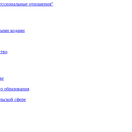
фессиональные отношения"
мыми кодами
ство
ве
го образования
льской сфере