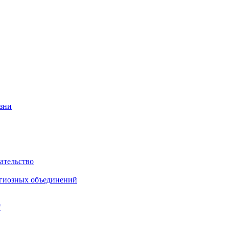
изни
ательство
игиозных объединений
"