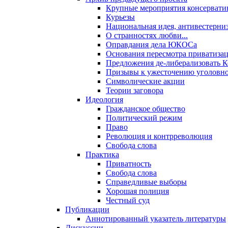
Крупные мероприятия консервати
Курьезы
Национальная идея, антивестерни
О странностях любви...
Оправдания дела ЮКОСа
Основания пересмотра приватиза
Предложения де-либерализовать 
Призывы к ужесточению уголовног
Символические акции
Теории заговора
Идеология
Гражданское общество
Политический режим
Право
Революция и контрреволюция
Свобода слова
Практика
Приватность
Свобода слова
Справедливые выборы
Хорошая полиция
Честный суд
Публикации
Аннотированный указатель литературы
Дискуссии