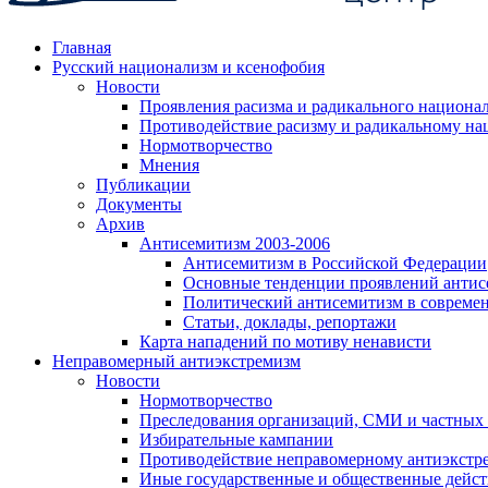
Главная
Русский национализм и ксенофобия
Новости
Проявления расизма и радикального национа
Противодействие расизму и радикальному на
Нормотворчество
Мнения
Публикации
Документы
Архив
Антисемитизм 2003-2006
Антисемитизм в Российской Федерации
Основные тенденции проявлений антис
Политический антисемитизм в совреме
Статьи, доклады, репортажи
Карта нападений по мотиву ненависти
Неправомерный антиэкстремизм
Новости
Нормотворчество
Преследования организаций, СМИ и частных
Избирательные кампании
Противодействие неправомерному антиэкстр
Иные государственные и общественные дейст