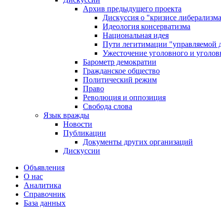
Архив предыдущего проекта
Дискуссия о "кризисе либерализм
Идеология консерватизма
Национальная идея
Пути легитимации "управляемой 
Ужесточение уголовного и уголов
Барометр демократии
Гражданское общество
Политический режим
Право
Революция и оппозиция
Свобода слова
Язык вражды
Новости
Публикации
Документы других организаций
Дискуссии
Объявления
О нас
Аналитика
Справочник
База данных