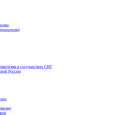
лизма
ционализму
емитизма в государствах СНГ
нной России
 лиц
емизму
вия