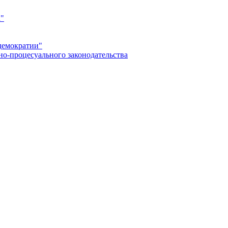
а"
демократии"
но-процесуального законодательства