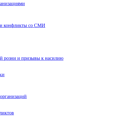
ганизациями
 и конфликты со СМИ
й розни и призывы к насилию
ки
организаций
ликтов