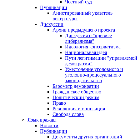
Честный суд
Публикации
Аннотированный указатель
литературы
Дискуссии
Архив предыдущего проекта
Дискуссия о "кризисе
либерализма"
Идеология консерватизма
Национальная идея
Пути легитимации "управляемой
демократии"
Ужесточение уголовного и
уголовно-процесуального
законодательства
Барометр демократии
Гражданское общество
Политический режим
Право
Революция и оппозиция
Свобода слова
Язык вражды
Новости
Публикации
Документы других организаций