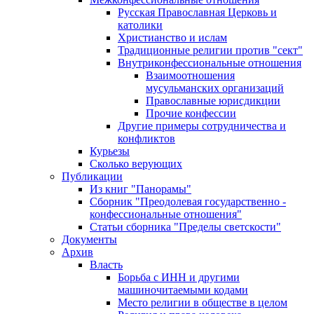
Русская Православная Церковь и
католики
Христианство и ислам
Традиционные религии против "сект"
Внутриконфессиональные отношения
Взаимоотношения
мусульманских организаций
Православные юрисдикции
Прочие конфессии
Другие примеры сотрудничества и
конфликтов
Курьезы
Сколько верующих
Публикации
Из книг "Панорамы"
Сборник "Преодолевая государственно -
конфессиональные отношения"
Статьи сборника "Пределы светскости"
Документы
Архив
Власть
Борьба с ИНН и другими
машиночитаемыми кодами
Место религии в обществе в целом