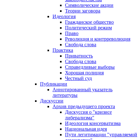
Символические акции
Теории заговора
Идеология
Гражданское общество
Политический режим
Право
Революция и контрреволюция
Свобода слова
Практика
Приватность
Свобода слова
Справедливые выборы
Хорошая полиция
Честный суд
Публикации
Аннотированный указатель
литературы
Дискуссии
Архив предыдущего проекта
Дискуссия о "кризисе
либерализма"
Идеология консерватизма
Национальная идея
Пути легитимации "управляемой