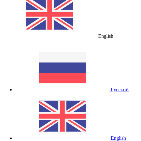
English
Русский
English