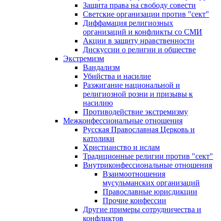
Защита права на свободу совести
Светские организации против "сект"
Диффамация религиозных
организаций и конфликты со СМИ
Акции в защиту нравственности
Дискуссии о религии и обществе
Экстремизм
Вандализм
Убийства и насилие
Разжигание национальной и
религиозной розни и призывы к
насилию
Противодействие экстремизму
Межконфессиональные отношения
Русская Православная Церковь и
католики
Христианство и ислам
Традиционные религии против "сект"
Внутриконфессиональные отношения
Взаимоотношения
мусульманских организаций
Православные юрисдикции
Прочие конфессии
Другие примеры сотрудничества и
конфликтов