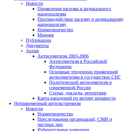
Новости
Проявления расизма и радикального
национализма
Противодействие расизму и радикальному
национализму
Нормотворчество
Мнения
Публикации
Документы
Архив
Антисемитизм 2003-2006
Антисемитизм в Российской
Федерации
Основные тенденции проявлений
антисемитизма в государствах СНГ
Политический антисемитизм в
современной России
Статьи, доклады, репортажи
Карта нападений по мотиву ненависти
Неправомерный антиэкстремизм
Новости
Нормотворчество
Преследования организаций, СМИ и
частных лиц
Избирательные кампании