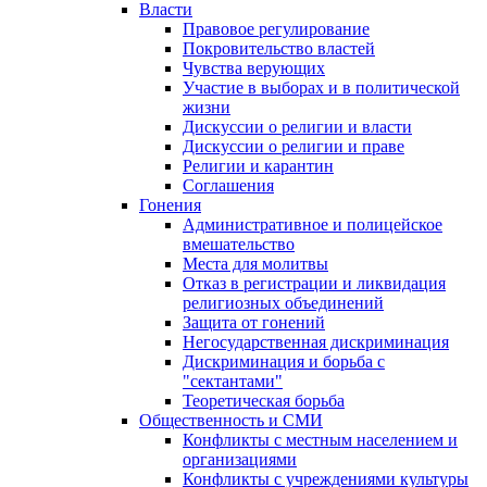
Власти
Правовое регулирование
Покровительство властей
Чувства верующих
Участие в выборах и в политической
жизни
Дискуссии о религии и власти
Дискуссии о религии и праве
Религии и карантин
Соглашения
Гонения
Административное и полицейское
вмешательство
Места для молитвы
Отказ в регистрации и ликвидация
религиозных объединений
Защита от гонений
Негосударственная дискриминация
Дискриминация и борьба с
"сектантами"
Теоретическая борьба
Общественность и СМИ
Конфликты с местным населением и
организациями
Конфликты с учреждениями культуры