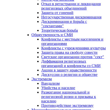
Отказ в регистрации и ликвидация
религиозных объединений
Защита от гонений
Негосударственная дискриминация
Дискриминация и борьба с
"сектантами"
Теоретическая борьба
Общественность и СМИ
Конфликты с местным населением и
организациями
Конфликты с учреждениями культуры
Защита права на свободу совести
Светские организации против "сект"
Диффамация религиозных
организаций и конфликты со СМИ
Акции в защиту нравственности
Дискуссии о религии и обществе
Экстремизм
Вандализм
Убийства и насилие
Разжигание национальной и
религиозной розни и призывы к
насилию
Противодействие экстремизму
Межконфессиональные отношения