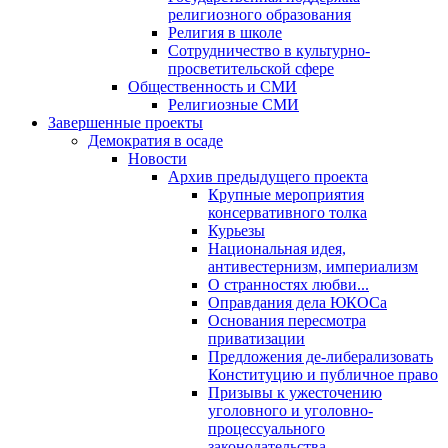
религиозного образования
Религия в школе
Сотрудничество в культурно-
просветительской сфере
Общественность и СМИ
Религиозные СМИ
Завершенные проекты
Демократия в осаде
Новости
Архив предыдущего проекта
Крупные мероприятия
консервативного толка
Курьезы
Национальная идея,
антивестернизм, империализм
О странностях любви...
Оправдания дела ЮКОСа
Основания пересмотра
приватизации
Предложения де-либерализовать
Конституцию и публичное право
Призывы к ужесточению
уголовного и уголовно-
процессуального
законодательства