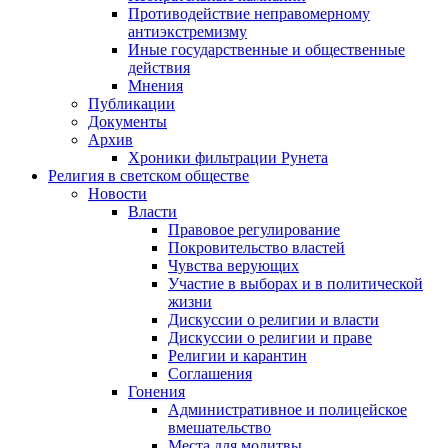
Противодействие неправомерному
антиэкстремизму
Иные государственные и общественные
действия
Мнения
Публикации
Документы
Архив
Хроники фильтрации Рунета
Религия в светском обществе
Новости
Власти
Правовое регулирование
Покровительство властей
Чувства верующих
Участие в выборах и в политической
жизни
Дискуссии о религии и власти
Дискуссии о религии и праве
Религии и карантин
Соглашения
Гонения
Административное и полицейское
вмешательство
Места для молитвы