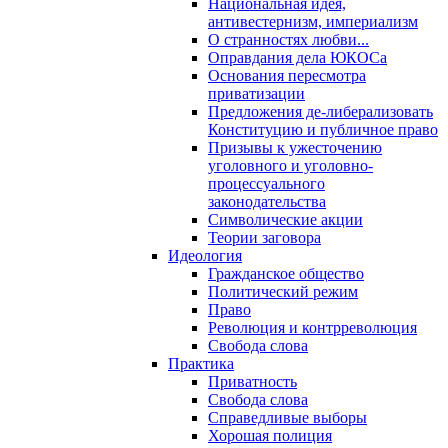
Национальная идея,
антивестернизм, империализм
О странностях любви...
Оправдания дела ЮКОСа
Основания пересмотра
приватизации
Предложения де-либерализовать
Конституцию и публичное право
Призывы к ужесточению
уголовного и уголовно-
процессуального
законодательства
Символические акции
Теории заговора
Идеология
Гражданское общество
Политический режим
Право
Революция и контрреволюция
Свобода слова
Практика
Приватность
Свобода слова
Справедливые выборы
Хорошая полиция