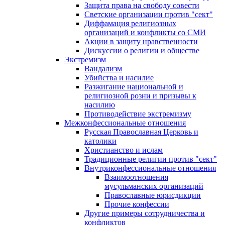
Защита права на свободу совести
Светские организации против "сект"
Диффамация религиозных
организаций и конфликты со СМИ
Акции в защиту нравственности
Дискуссии о религии и обществе
Экстремизм
Вандализм
Убийства и насилие
Разжигание национальной и
религиозной розни и призывы к
насилию
Противодействие экстремизму
Межконфессиональные отношения
Русская Православная Церковь и
католики
Христианство и ислам
Традиционные религии против "сект"
Внутриконфессиональные отношения
Взаимоотношения
мусульманских организаций
Православные юрисдикции
Прочие конфессии
Другие примеры сотрудничества и
конфликтов