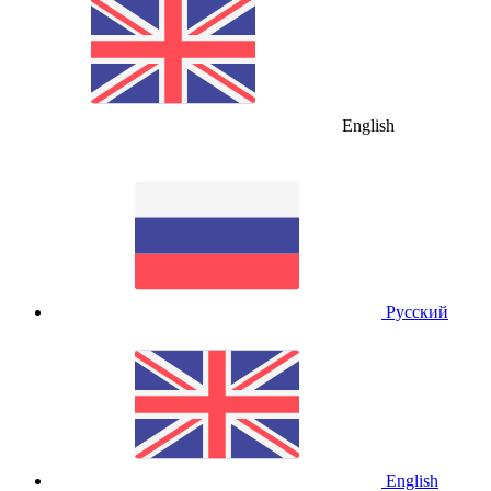
English
Русский
English