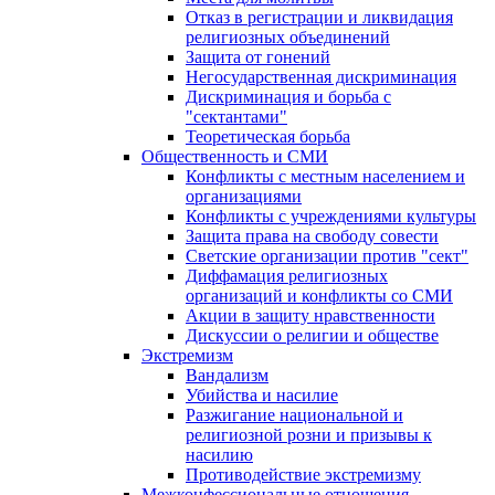
Отказ в регистрации и ликвидация
религиозных объединений
Защита от гонений
Негосударственная дискриминация
Дискриминация и борьба с
"сектантами"
Теоретическая борьба
Общественность и СМИ
Конфликты с местным населением и
организациями
Конфликты с учреждениями культуры
Защита права на свободу совести
Светские организации против "сект"
Диффамация религиозных
организаций и конфликты со СМИ
Акции в защиту нравственности
Дискуссии о религии и обществе
Экстремизм
Вандализм
Убийства и насилие
Разжигание национальной и
религиозной розни и призывы к
насилию
Противодействие экстремизму
Межконфессиональные отношения