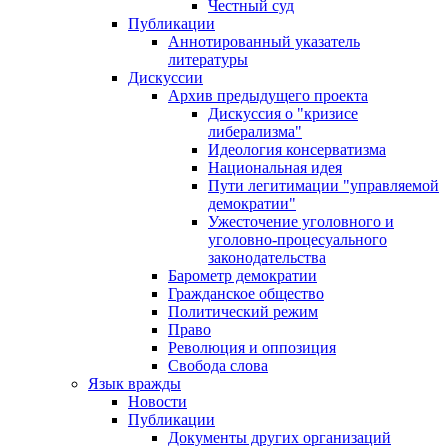
Честный суд
Публикации
Аннотированный указатель
литературы
Дискуссии
Архив предыдущего проекта
Дискуссия о "кризисе
либерализма"
Идеология консерватизма
Национальная идея
Пути легитимации "управляемой
демократии"
Ужесточение уголовного и
уголовно-процесуального
законодательства
Барометр демократии
Гражданское общество
Политический режим
Право
Революция и оппозиция
Свобода слова
Язык вражды
Новости
Публикации
Документы других организаций