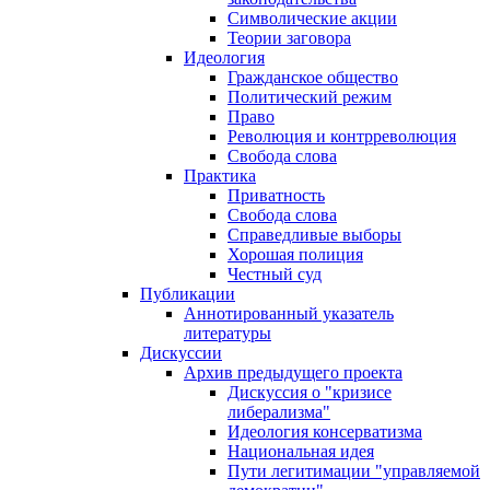
Символические акции
Теории заговора
Идеология
Гражданское общество
Политический режим
Право
Революция и контрреволюция
Свобода слова
Практика
Приватность
Свобода слова
Справедливые выборы
Хорошая полиция
Честный суд
Публикации
Аннотированный указатель
литературы
Дискуссии
Архив предыдущего проекта
Дискуссия о "кризисе
либерализма"
Идеология консерватизма
Национальная идея
Пути легитимации "управляемой