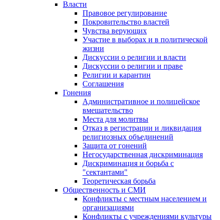
Власти
Правовое регулирование
Покровительство властей
Чувства верующих
Участие в выборах и в политической
жизни
Дискуссии о религии и власти
Дискуссии о религии и праве
Религии и карантин
Соглашения
Гонения
Административное и полицейское
вмешательство
Места для молитвы
Отказ в регистрации и ликвидация
религиозных объединений
Защита от гонений
Негосударственная дискриминация
Дискриминация и борьба с
"сектантами"
Теоретическая борьба
Общественность и СМИ
Конфликты с местным населением и
организациями
Конфликты с учреждениями культуры