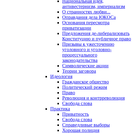
Национальная идея,
антивестернизм, империализм
О странностях любви...
Оправдания дела ЮКОСа
Основания пересмотра
приватизации
Предложения де-либерализовать
Конституцию и публичное право
Призывы к ужесточению
уголовного и уголовно-
процессуального
законодательства
Символические акции
Теории заговора
Идеология
Гражданское общество
Политический режим
Право
Революция и контрреволюция
Свобода слова
Практика
Приватность
Свобода слова
Справедливые выборы
Хорошая полиция