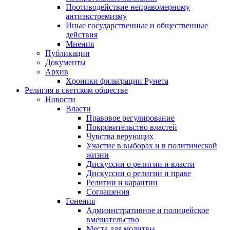
Противодействие неправомерному
антиэкстремизму
Иные государственные и общественные
действия
Мнения
Публикации
Документы
Архив
Хроники фильтрации Рунета
Религия в светском обществе
Новости
Власти
Правовое регулирование
Покровительство властей
Чувства верующих
Участие в выборах и в политической
жизни
Дискуссии о религии и власти
Дискуссии о религии и праве
Религии и карантин
Соглашения
Гонения
Административное и полицейское
вмешательство
Места для молитвы