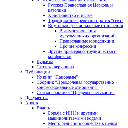
Русская Православная Церковь и
католики
Христианство и ислам
Традиционные религии против "сект"
Внутриконфессиональные отношения
Взаимоотношения
мусульманских организаций
Православные юрисдикции
Прочие конфессии
Другие примеры сотрудничества и
конфликтов
Курьезы
Сколько верующих
Публикации
Из книг "Панорамы"
Сборник "Преодолевая государственно -
конфессиональные отношения"
Статьи сборника "Пределы светскости"
Документы
Архив
Власть
Борьба с ИНН и другими
машиночитаемыми кодами
Место религии в обществе в целом