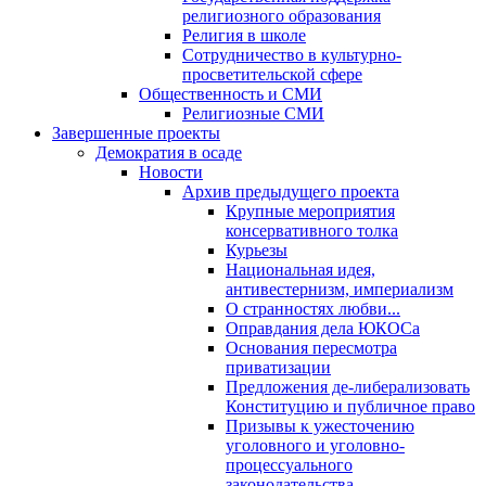
религиозного образования
Религия в школе
Сотрудничество в культурно-
просветительской сфере
Общественность и СМИ
Религиозные СМИ
Завершенные проекты
Демократия в осаде
Новости
Архив предыдущего проекта
Крупные мероприятия
консервативного толка
Курьезы
Национальная идея,
антивестернизм, империализм
О странностях любви...
Оправдания дела ЮКОСа
Основания пересмотра
приватизации
Предложения де-либерализовать
Конституцию и публичное право
Призывы к ужесточению
уголовного и уголовно-
процессуального
законодательства