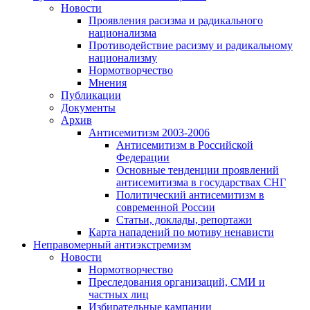
Новости
Проявления расизма и радикального
национализма
Противодействие расизму и радикальному
национализму
Нормотворчество
Мнения
Публикации
Документы
Архив
Антисемитизм 2003-2006
Антисемитизм в Российской
Федерации
Основные тенденции проявлений
антисемитизма в государствах СНГ
Политический антисемитизм в
современной России
Статьи, доклады, репортажи
Карта нападений по мотиву ненависти
Неправомерный антиэкстремизм
Новости
Нормотворчество
Преследования организаций, СМИ и
частных лиц
Избирательные кампании