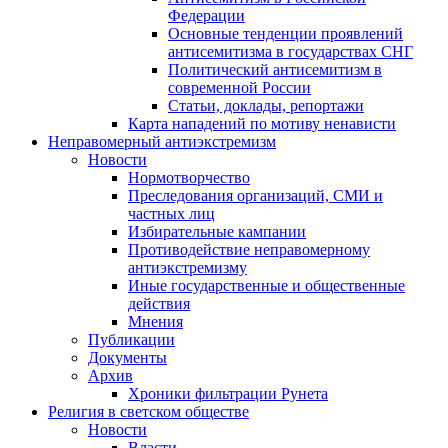
Федерации
Основные тенденции проявлений
антисемитизма в государствах СНГ
Политический антисемитизм в
современной России
Статьи, доклады, репортажи
Карта нападений по мотиву ненависти
Неправомерный антиэкстремизм
Новости
Нормотворчество
Преследования организаций, СМИ и
частных лиц
Избирательные кампании
Противодействие неправомерному
антиэкстремизму
Иные государственные и общественные
действия
Мнения
Публикации
Документы
Архив
Хроники фильтрации Рунета
Религия в светском обществе
Новости
Власти