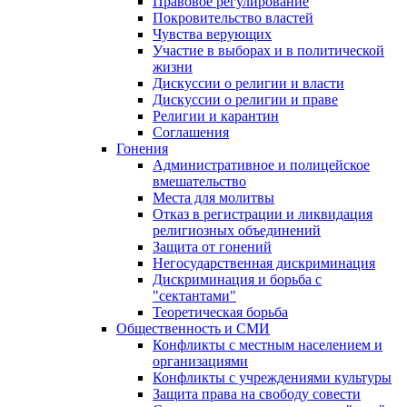
Правовое регулирование
Покровительство властей
Чувства верующих
Участие в выборах и в политической
жизни
Дискуссии о религии и власти
Дискуссии о религии и праве
Религии и карантин
Соглашения
Гонения
Административное и полицейское
вмешательство
Места для молитвы
Отказ в регистрации и ликвидация
религиозных объединений
Защита от гонений
Негосударственная дискриминация
Дискриминация и борьба с
"сектантами"
Теоретическая борьба
Общественность и СМИ
Конфликты с местным населением и
организациями
Конфликты с учреждениями культуры
Защита права на свободу совести