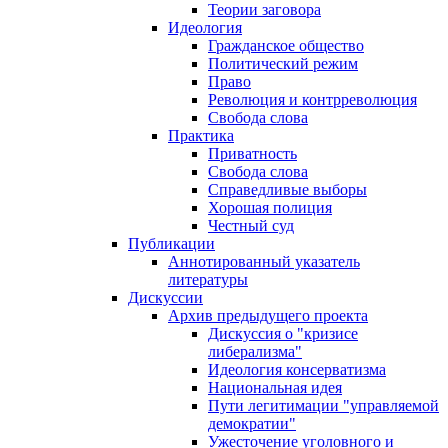
Теории заговора
Идеология
Гражданское общество
Политический режим
Право
Революция и контрреволюция
Свобода слова
Практика
Приватность
Свобода слова
Справедливые выборы
Хорошая полиция
Честный суд
Публикации
Аннотированный указатель
литературы
Дискуссии
Архив предыдущего проекта
Дискуссия о "кризисе
либерализма"
Идеология консерватизма
Национальная идея
Пути легитимации "управляемой
демократии"
Ужесточение уголовного и