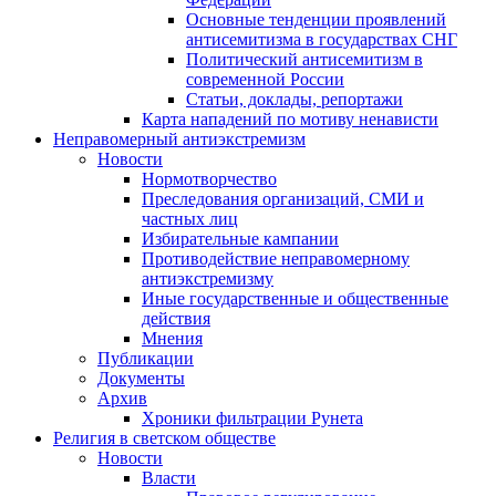
Основные тенденции проявлений
антисемитизма в государствах СНГ
Политический антисемитизм в
современной России
Статьи, доклады, репортажи
Карта нападений по мотиву ненависти
Неправомерный антиэкстремизм
Новости
Нормотворчество
Преследования организаций, СМИ и
частных лиц
Избирательные кампании
Противодействие неправомерному
антиэкстремизму
Иные государственные и общественные
действия
Мнения
Публикации
Документы
Архив
Хроники фильтрации Рунета
Религия в светском обществе
Новости
Власти