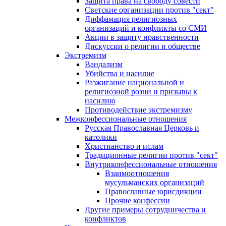
Защита права на свободу совести
Светские организации против "сект"
Диффамация религиозных
организаций и конфликты со СМИ
Акции в защиту нравственности
Дискуссии о религии и обществе
Экстремизм
Вандализм
Убийства и насилие
Разжигание национальной и
религиозной розни и призывы к
насилию
Противодействие экстремизму
Межконфессиональные отношения
Русская Православная Церковь и
католики
Христианство и ислам
Традиционные религии против "сект"
Внутриконфессиональные отношения
Взаимоотношения
мусульманских организаций
Православные юрисдикции
Прочие конфессии
Другие примеры сотрудничества и
конфликтов