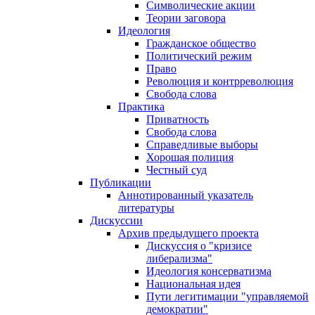
Символические акции
Теории заговора
Идеология
Гражданское общество
Политический режим
Право
Революция и контрреволюция
Свобода слова
Практика
Приватность
Свобода слова
Справедливые выборы
Хорошая полиция
Честный суд
Публикации
Аннотированный указатель
литературы
Дискуссии
Архив предыдущего проекта
Дискуссия о "кризисе
либерализма"
Идеология консерватизма
Национальная идея
Пути легитимации "управляемой
демократии"