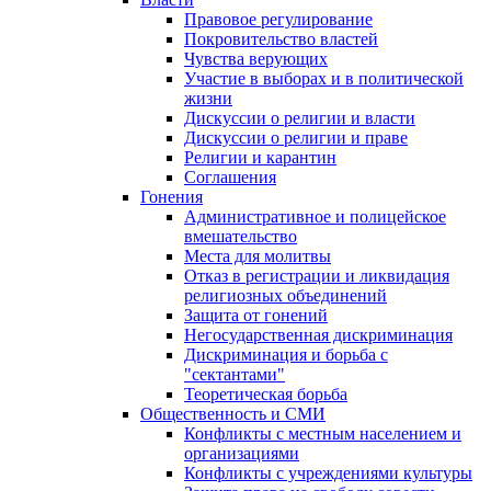
Правовое регулирование
Покровительство властей
Чувства верующих
Участие в выборах и в политической
жизни
Дискуссии о религии и власти
Дискуссии о религии и праве
Религии и карантин
Соглашения
Гонения
Административное и полицейское
вмешательство
Места для молитвы
Отказ в регистрации и ликвидация
религиозных объединений
Защита от гонений
Негосударственная дискриминация
Дискриминация и борьба с
"сектантами"
Теоретическая борьба
Общественность и СМИ
Конфликты с местным населением и
организациями
Конфликты с учреждениями культуры