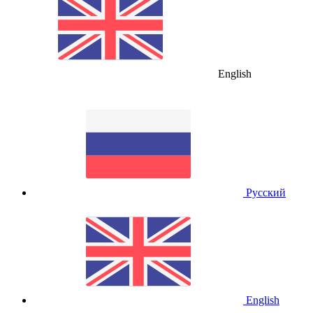
English
Русский
English