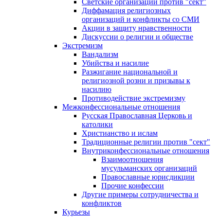
Светские организации против "сект"
Диффамация религиозных
организаций и конфликты со СМИ
Акции в защиту нравственности
Дискуссии о религии и обществе
Экстремизм
Вандализм
Убийства и насилие
Разжигание национальной и
религиозной розни и призывы к
насилию
Противодействие экстремизму
Межконфессиональные отношения
Русская Православная Церковь и
католики
Христианство и ислам
Традиционные религии против "сект"
Внутриконфессиональные отношения
Взаимоотношения
мусульманских организаций
Православные юрисдикции
Прочие конфессии
Другие примеры сотрудничества и
конфликтов
Курьезы