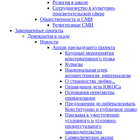
Религия в школе
Сотрудничество в культурно-
просветительской сфере
Общественность и СМИ
Религиозные СМИ
Завершенные проекты
Демократия в осаде
Новости
Архив предыдущего проекта
Крупные мероприятия
консервативного толка
Курьезы
Национальная идея,
антивестернизм, империализм
О странностях любви...
Оправдания дела ЮКОСа
Основания пересмотра
приватизации
Предложения де-либерализовать
Конституцию и публичное право
Призывы к ужесточению
уголовного и уголовно-
процессуального
законодательства
Символические акции