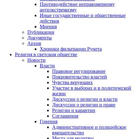
Противодействие неправомерному
антиэкстремизму
Иные государственные и общественные
действия
Мнения
Публикации
Документы
Архив
Хроники фильтрации Рунета
Религия в светском обществе
Новости
Власти
Правовое регулирование
Покровительство властей
Чувства верующих
Участие в выборах и в политической
жизни
Дискуссии о религии и власти
Дискуссии о религии и праве
Религии и карантин
Соглашения
Гонения
Административное и полицейское
вмешательство
Места для молитвы