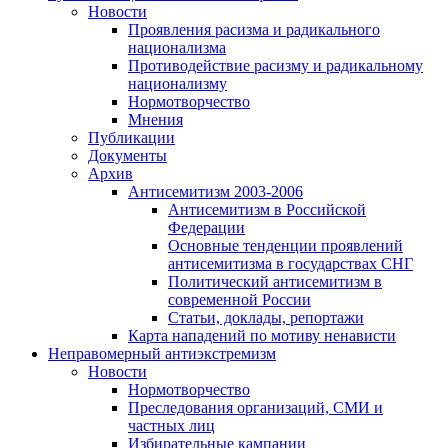
Новости
Проявления расизма и радикального
национализма
Противодействие расизму и радикальному
национализму
Нормотворчество
Мнения
Публикации
Документы
Архив
Антисемитизм 2003-2006
Антисемитизм в Российской
Федерации
Основные тенденции проявлений
антисемитизма в государствах СНГ
Политический антисемитизм в
современной России
Статьи, доклады, репортажи
Карта нападений по мотиву ненависти
Неправомерный антиэкстремизм
Новости
Нормотворчество
Преследования организаций, СМИ и
частных лиц
Избирательные кампании