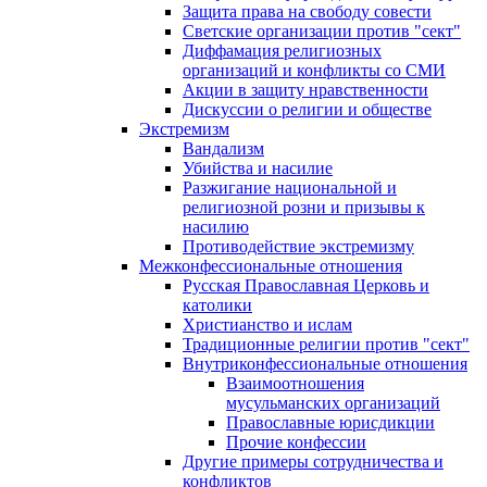
Защита права на свободу совести
Светские организации против "сект"
Диффамация религиозных
организаций и конфликты со СМИ
Акции в защиту нравственности
Дискуссии о религии и обществе
Экстремизм
Вандализм
Убийства и насилие
Разжигание национальной и
религиозной розни и призывы к
насилию
Противодействие экстремизму
Межконфессиональные отношения
Русская Православная Церковь и
католики
Христианство и ислам
Традиционные религии против "сект"
Внутриконфессиональные отношения
Взаимоотношения
мусульманских организаций
Православные юрисдикции
Прочие конфессии
Другие примеры сотрудничества и
конфликтов