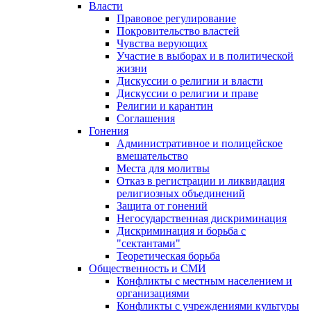
Власти
Правовое регулирование
Покровительство властей
Чувства верующих
Участие в выборах и в политической
жизни
Дискуссии о религии и власти
Дискуссии о религии и праве
Религии и карантин
Соглашения
Гонения
Административное и полицейское
вмешательство
Места для молитвы
Отказ в регистрации и ликвидация
религиозных объединений
Защита от гонений
Негосударственная дискриминация
Дискриминация и борьба с
"сектантами"
Теоретическая борьба
Общественность и СМИ
Конфликты с местным населением и
организациями
Конфликты с учреждениями культуры