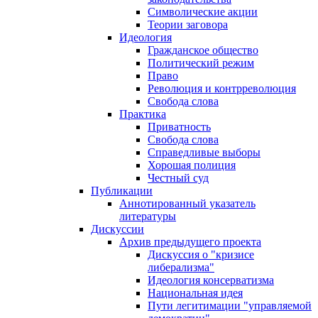
Символические акции
Теории заговора
Идеология
Гражданское общество
Политический режим
Право
Революция и контрреволюция
Свобода слова
Практика
Приватность
Свобода слова
Справедливые выборы
Хорошая полиция
Честный суд
Публикации
Аннотированный указатель
литературы
Дискуссии
Архив предыдущего проекта
Дискуссия о "кризисе
либерализма"
Идеология консерватизма
Национальная идея
Пути легитимации "управляемой