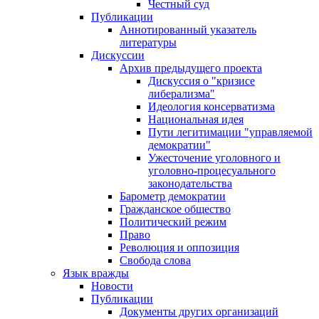
Честный суд
Публикации
Аннотированный указатель
литературы
Дискуссии
Архив предыдущего проекта
Дискуссия о "кризисе
либерализма"
Идеология консерватизма
Национальная идея
Пути легитимации "управляемой
демократии"
Ужесточение уголовного и
уголовно-процесуального
законодательства
Барометр демократии
Гражданское общество
Политический режим
Право
Революция и оппозиция
Свобода слова
Язык вражды
Новости
Публикации
Документы других организаций