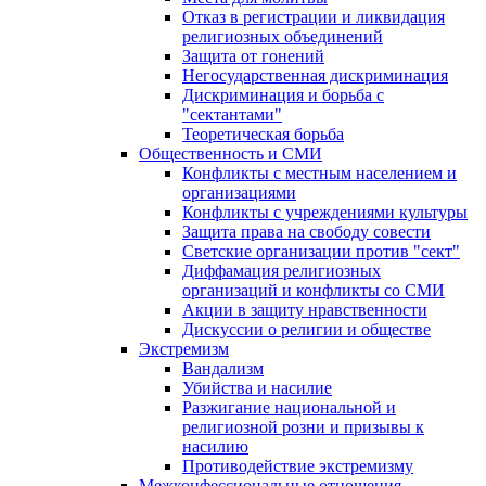
Отказ в регистрации и ликвидация
религиозных объединений
Защита от гонений
Негосударственная дискриминация
Дискриминация и борьба с
"сектантами"
Теоретическая борьба
Общественность и СМИ
Конфликты с местным населением и
организациями
Конфликты с учреждениями культуры
Защита права на свободу совести
Светские организации против "сект"
Диффамация религиозных
организаций и конфликты со СМИ
Акции в защиту нравственности
Дискуссии о религии и обществе
Экстремизм
Вандализм
Убийства и насилие
Разжигание национальной и
религиозной розни и призывы к
насилию
Противодействие экстремизму
Межконфессиональные отношения