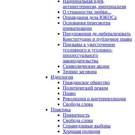
Национальная идея,
антивестернизм, империализм
О странностях любви...
Оправдания дела ЮКОСа
Основания пересмотра
приватизации
Предложения де-либерализовать
Конституцию и публичное право
Призывы к ужесточению
уголовного и уголовно-
процессуального
законодательства
Символические акции
Теории заговора
Идеология
Гражданское общество
Политический режим
Право
Революция и контрреволюция
Свобода слова
Практика
Приватность
Свобода слова
Справедливые выборы
Хорошая полиция