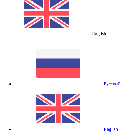
English
Русский
English