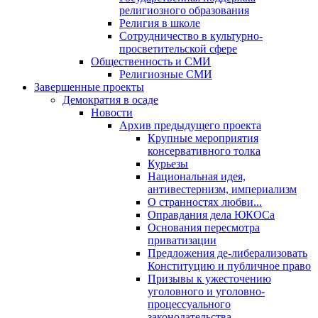
религиозного образования
Религия в школе
Сотрудничество в культурно-
просветительской сфере
Общественность и СМИ
Религиозные СМИ
Завершенные проекты
Демократия в осаде
Новости
Архив предыдущего проекта
Крупные мероприятия
консервативного толка
Курьезы
Национальная идея,
антивестернизм, империализм
О странностях любви...
Оправдания дела ЮКОСа
Основания пересмотра
приватизации
Предложения де-либерализовать
Конституцию и публичное право
Призывы к ужесточению
уголовного и уголовно-
процессуального
законодательства