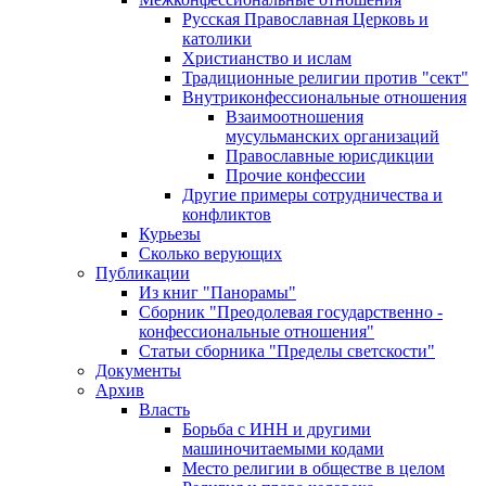
Русская Православная Церковь и
католики
Христианство и ислам
Традиционные религии против "сект"
Внутриконфессиональные отношения
Взаимоотношения
мусульманских организаций
Православные юрисдикции
Прочие конфессии
Другие примеры сотрудничества и
конфликтов
Курьезы
Сколько верующих
Публикации
Из книг "Панорамы"
Сборник "Преодолевая государственно -
конфессиональные отношения"
Статьи сборника "Пределы светскости"
Документы
Архив
Власть
Борьба с ИНН и другими
машиночитаемыми кодами
Место религии в обществе в целом