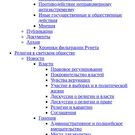
Противодействие неправомерному
антиэкстремизму
Иные государственные и общественные
действия
Мнения
Публикации
Документы
Архив
Хроники фильтрации Рунета
Религия в светском обществе
Новости
Власти
Правовое регулирование
Покровительство властей
Чувства верующих
Участие в выборах и в политической
жизни
Дискуссии о религии и власти
Дискуссии о религии и праве
Религии и карантин
Соглашения
Гонения
Административное и полицейское
вмешательство
Места для молитвы