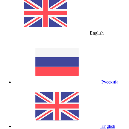
English
Русский
English