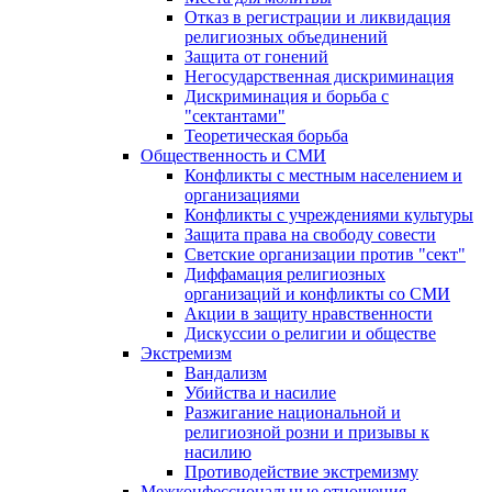
Отказ в регистрации и ликвидация
религиозных объединений
Защита от гонений
Негосударственная дискриминация
Дискриминация и борьба с
"сектантами"
Теоретическая борьба
Общественность и СМИ
Конфликты с местным населением и
организациями
Конфликты с учреждениями культуры
Защита права на свободу совести
Светские организации против "сект"
Диффамация религиозных
организаций и конфликты со СМИ
Акции в защиту нравственности
Дискуссии о религии и обществе
Экстремизм
Вандализм
Убийства и насилие
Разжигание национальной и
религиозной розни и призывы к
насилию
Противодействие экстремизму
Межконфессиональные отношения