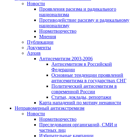
Новости
Проявления расизма и радикального
национализма
Противодействие расизму и радикальному
национализму
Нормотворчество
Мнения
Публикации
Документы
Архив
Антисемитизм 2003-2006
Антисемитизм в Российской
Федерации
Основные тенденции проявлений
антисемитизма в государствах СНГ
Политический антисемитизм в
современной России
Статьи, доклады, репортажи
Карта нападений по мотиву ненависти
Неправомерный антиэкстремизм
Новости
Нормотворчество
Преследования организаций, СМИ и
частных лиц
Избирательные кампании