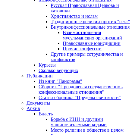
Русская Православная Церковь и
католики
Христианство и ислам
Традиционные религии против "сект"
Внутриконфессиональные отношения
Взаимоотношения
мусульманских организаций
Православные юрисдикции
Прочие конфессии
Другие примеры сотрудничества и
конфликтов
Курьезы
Сколько верующих
Публикации
Из книг "Панорамы"
Сборник "Преодолевая государственно -
конфессиональные отношения"
Статьи сборника "Пределы светскости"
Документы
Архив
Власть
Борьба с ИНН и другими
машиночитаемыми кодами
Место религии в обществе в целом