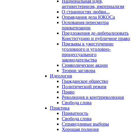
Национальная идея,
антивестернизм, империализм
О странностях любви...
Оправдания дела ЮКОСа
Основания пересмотра
приватизации
Предложения де-либерализовать
Конституцию и публичное право
Призывы к ужесточению
уголовного и уголовно-
процессуального
законодательства
Символические акции
Теории заговора
Идеология
Гражданское общество
Политический режим
Право
Революция и контрреволюция
Свобода слова
Практика
Приватность
Свобода слова
Справедливые выборы
Хорошая полиция