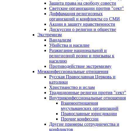
Защита права на свободу совести
Светские организации против "сект"
Диффамация религиозных
организаций и конфликты со СМИ
Акции в защиту нравственности
Дискуссии о религии и обществе
Экстремизм
Вандализм
Убийства и насилие
Разжигание национальной и
религиозной розни и призывы к
насилию
Противодействие экстремизму
Межконфессиональные отношения
Русская Православная Церковь и
католики
Христианство и ислам
Традиционные религии против "сект"
Внутриконфессиональные отношения
Взаимоотношения
мусульманских организаций
Православные юрисдикции
Прочие конфессии
Другие примеры сотрудничества и
конфликтов