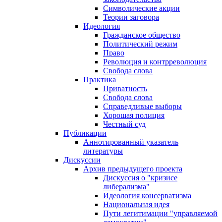
Символические акции
Теории заговора
Идеология
Гражданское общество
Политический режим
Право
Революция и контрреволюция
Свобода слова
Практика
Приватность
Свобода слова
Справедливые выборы
Хорошая полиция
Честный суд
Публикации
Аннотированный указатель
литературы
Дискуссии
Архив предыдущего проекта
Дискуссия о "кризисе
либерализма"
Идеология консерватизма
Национальная идея
Пути легитимации "управляемой