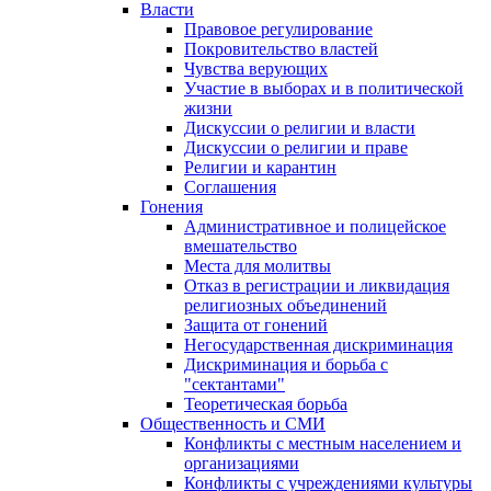
Власти
Правовое регулирование
Покровительство властей
Чувства верующих
Участие в выборах и в политической
жизни
Дискуссии о религии и власти
Дискуссии о религии и праве
Религии и карантин
Соглашения
Гонения
Административное и полицейское
вмешательство
Места для молитвы
Отказ в регистрации и ликвидация
религиозных объединений
Защита от гонений
Негосударственная дискриминация
Дискриминация и борьба с
"сектантами"
Теоретическая борьба
Общественность и СМИ
Конфликты с местным населением и
организациями
Конфликты с учреждениями культуры