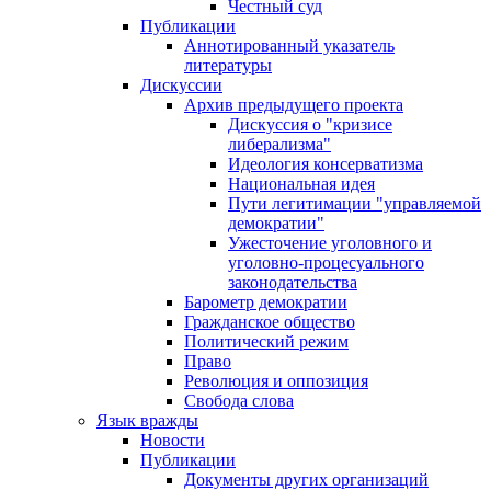
Честный суд
Публикации
Аннотированный указатель
литературы
Дискуссии
Архив предыдущего проекта
Дискуссия о "кризисе
либерализма"
Идеология консерватизма
Национальная идея
Пути легитимации "управляемой
демократии"
Ужесточение уголовного и
уголовно-процесуального
законодательства
Барометр демократии
Гражданское общество
Политический режим
Право
Революция и оппозиция
Свобода слова
Язык вражды
Новости
Публикации
Документы других организаций