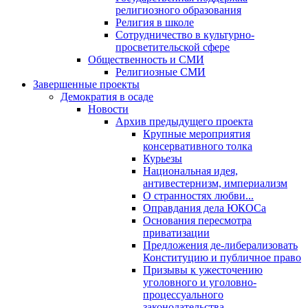
религиозного образования
Религия в школе
Сотрудничество в культурно-
просветительской сфере
Общественность и СМИ
Религиозные СМИ
Завершенные проекты
Демократия в осаде
Новости
Архив предыдущего проекта
Крупные мероприятия
консервативного толка
Курьезы
Национальная идея,
антивестернизм, империализм
О странностях любви...
Оправдания дела ЮКОСа
Основания пересмотра
приватизации
Предложения де-либерализовать
Конституцию и публичное право
Призывы к ужесточению
уголовного и уголовно-
процессуального
законодательства