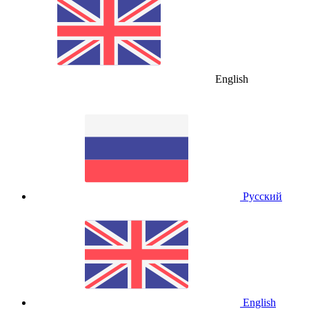
English
Русский
English