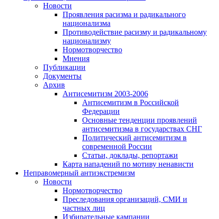
Новости
Проявления расизма и радикального
национализма
Противодействие расизму и радикальному
национализму
Нормотворчество
Мнения
Публикации
Документы
Архив
Антисемитизм 2003-2006
Антисемитизм в Российской
Федерации
Основные тенденции проявлений
антисемитизма в государствах СНГ
Политический антисемитизм в
современной России
Статьи, доклады, репортажи
Карта нападений по мотиву ненависти
Неправомерный антиэкстремизм
Новости
Нормотворчество
Преследования организаций, СМИ и
частных лиц
Избирательные кампании