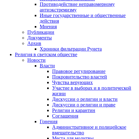
Противодействие неправомерному
антиэкстремизму
Иные государственные и общественные
действия
Мнения
Публикации
Документы
Архив
Хроники фильтрации Рунета
Религия в светском обществе
Новости
Власти
Правовое регулирование
Покровительство властей
Чувства верующих
Участие в выборах и в политической
жизни
Дискуссии о религии и власти
Дискуссии о религии и праве
Религии и карантин
Соглашения
Гонения
Административное и полицейское
вмешательство
Места для молитвы