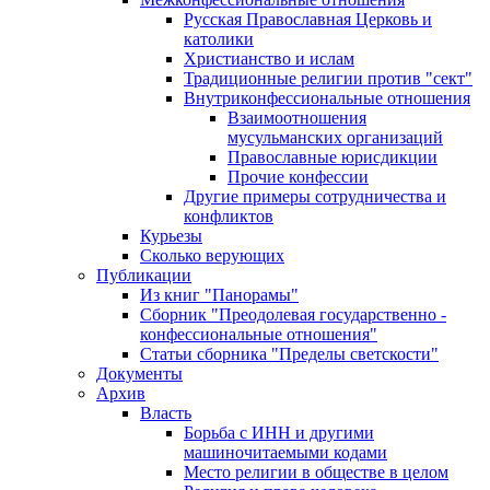
Русская Православная Церковь и
католики
Христианство и ислам
Традиционные религии против "сект"
Внутриконфессиональные отношения
Взаимоотношения
мусульманских организаций
Православные юрисдикции
Прочие конфессии
Другие примеры сотрудничества и
конфликтов
Курьезы
Сколько верующих
Публикации
Из книг "Панорамы"
Сборник "Преодолевая государственно -
конфессиональные отношения"
Статьи сборника "Пределы светскости"
Документы
Архив
Власть
Борьба с ИНН и другими
машиночитаемыми кодами
Место религии в обществе в целом