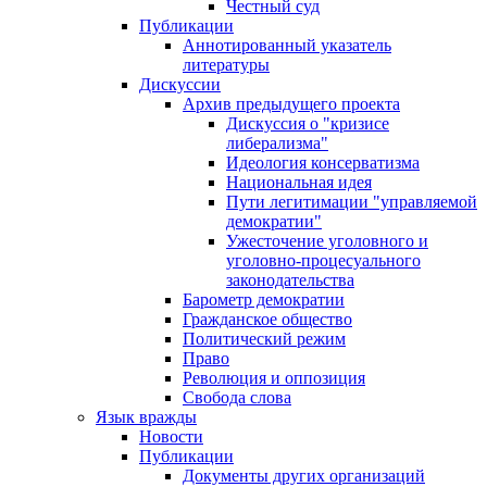
Честный суд
Публикации
Аннотированный указатель
литературы
Дискуссии
Архив предыдущего проекта
Дискуссия о "кризисе
либерализма"
Идеология консерватизма
Национальная идея
Пути легитимации "управляемой
демократии"
Ужесточение уголовного и
уголовно-процесуального
законодательства
Барометр демократии
Гражданское общество
Политический режим
Право
Революция и оппозиция
Свобода слова
Язык вражды
Новости
Публикации
Документы других организаций