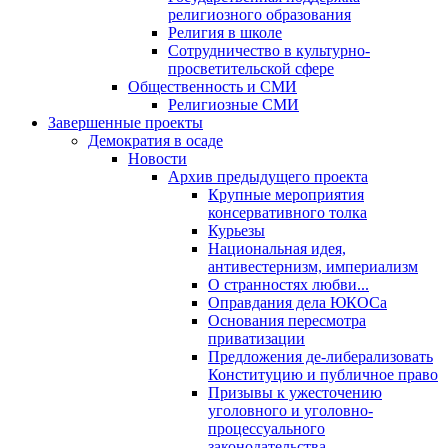
религиозного образования
Религия в школе
Сотрудничество в культурно-
просветительской сфере
Общественность и СМИ
Религиозные СМИ
Завершенные проекты
Демократия в осаде
Новости
Архив предыдущего проекта
Крупные мероприятия
консервативного толка
Курьезы
Национальная идея,
антивестернизм, империализм
О странностях любви...
Оправдания дела ЮКОСа
Основания пересмотра
приватизации
Предложения де-либерализовать
Конституцию и публичное право
Призывы к ужесточению
уголовного и уголовно-
процессуального
законодательства