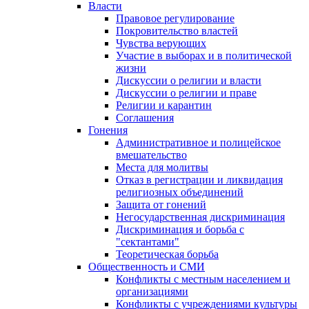
Власти
Правовое регулирование
Покровительство властей
Чувства верующих
Участие в выборах и в политической
жизни
Дискуссии о религии и власти
Дискуссии о религии и праве
Религии и карантин
Соглашения
Гонения
Административное и полицейское
вмешательство
Места для молитвы
Отказ в регистрации и ликвидация
религиозных объединений
Защита от гонений
Негосударственная дискриминация
Дискриминация и борьба с
"сектантами"
Теоретическая борьба
Общественность и СМИ
Конфликты с местным населением и
организациями
Конфликты с учреждениями культуры