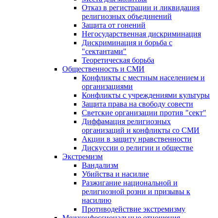
Отказ в регистрации и ликвидация
религиозных объединений
Защита от гонений
Негосударственная дискриминация
Дискриминация и борьба с
"сектантами"
Теоретическая борьба
Общественность и СМИ
Конфликты с местным населением и
организациями
Конфликты с учреждениями культуры
Защита права на свободу совести
Светские организации против "сект"
Диффамация религиозных
организаций и конфликты со СМИ
Акции в защиту нравственности
Дискуссии о религии и обществе
Экстремизм
Вандализм
Убийства и насилие
Разжигание национальной и
религиозной розни и призывы к
насилию
Противодействие экстремизму
Межконфессиональные отношения