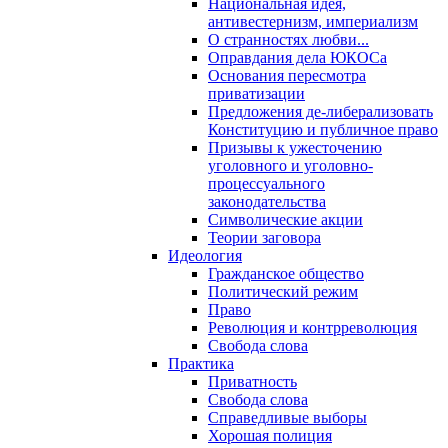
Национальная идея,
антивестернизм, империализм
О странностях любви...
Оправдания дела ЮКОСа
Основания пересмотра
приватизации
Предложения де-либерализовать
Конституцию и публичное право
Призывы к ужесточению
уголовного и уголовно-
процессуального
законодательства
Символические акции
Теории заговора
Идеология
Гражданское общество
Политический режим
Право
Революция и контрреволюция
Свобода слова
Практика
Приватность
Свобода слова
Справедливые выборы
Хорошая полиция