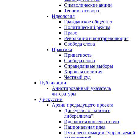
Символические акции
Теории заговора
Идеология
Гражданское общество
Политический режим
Право
Революция и контрреволюция
Свобода слова
Практика
Приватность
Свобода слова
Справедливые выборы
Хорошая полиция
Честный суд
Публикации
Аннотированный указатель
литературы
Дискуссии
Архив предыдущего проекта
Дискуссия о "кризисе
либерализма"
Идеология консерватизма
Национальная идея
Пути легитимации "управляемой