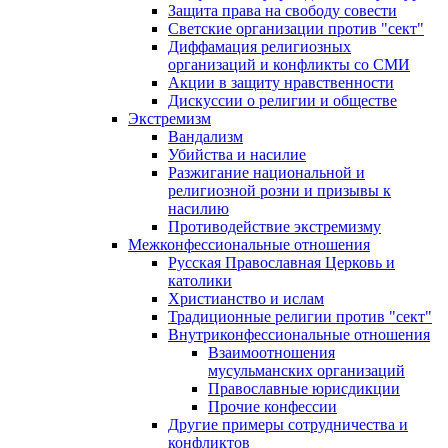
Защита права на свободу совести
Светские организации против "сект"
Диффамация религиозных
организаций и конфликты со СМИ
Акции в защиту нравственности
Дискуссии о религии и обществе
Экстремизм
Вандализм
Убийства и насилие
Разжигание национальной и
религиозной розни и призывы к
насилию
Противодействие экстремизму
Межконфессиональные отношения
Русская Православная Церковь и
католики
Христианство и ислам
Традиционные религии против "сект"
Внутриконфессиональные отношения
Взаимоотношения
мусульманских организаций
Православные юрисдикции
Прочие конфессии
Другие примеры сотрудничества и
конфликтов