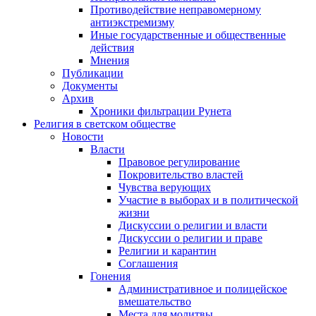
Противодействие неправомерному
антиэкстремизму
Иные государственные и общественные
действия
Мнения
Публикации
Документы
Архив
Хроники фильтрации Рунета
Религия в светском обществе
Новости
Власти
Правовое регулирование
Покровительство властей
Чувства верующих
Участие в выборах и в политической
жизни
Дискуссии о религии и власти
Дискуссии о религии и праве
Религии и карантин
Соглашения
Гонения
Административное и полицейское
вмешательство
Места для молитвы