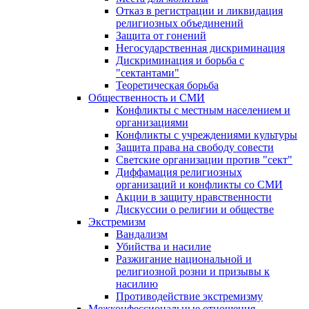
Отказ в регистрации и ликвидация
религиозных объединений
Защита от гонений
Негосударственная дискриминация
Дискриминация и борьба с
"сектантами"
Теоретическая борьба
Общественность и СМИ
Конфликты с местным населением и
организациями
Конфликты с учреждениями культуры
Защита права на свободу совести
Светские организации против "сект"
Диффамация религиозных
организаций и конфликты со СМИ
Акции в защиту нравственности
Дискуссии о религии и обществе
Экстремизм
Вандализм
Убийства и насилие
Разжигание национальной и
религиозной розни и призывы к
насилию
Противодействие экстремизму
Межконфессиональные отношения