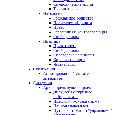
Символические акции
Теории заговора
Идеология
Гражданское общество
Политический режим
Право
Революция и контрреволюция
Свобода слова
Практика
Приватность
Свобода слова
Справедливые выборы
Хорошая полиция
Честный суд
Публикации
Аннотированный указатель
литературы
Дискуссии
Архив предыдущего проекта
Дискуссия о "кризисе
либерализма"
Идеология консерватизма
Национальная идея
Пути легитимации "управляемой