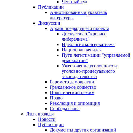
Честный суд
Публикации
Аннотированный указатель
литературы
Дискуссии
Архив предыдущего проекта
Дискуссия о "кризисе
либерализма"
Идеология консерватизма
Национальная идея
Пути легитимации "управляемой
демократии"
Ужесточение уголовного и
уголовно-процесуального
законодательства
Барометр демократии
Гражданское общество
Политический режим
Право
Революция и оппозиция
Свобода слова
Язык вражды
Новости
Публикации
Документы других организаций