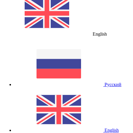
English
Русский
English