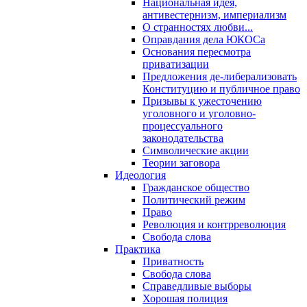
Национальная идея,
антивестернизм, империализм
О странностях любви...
Оправдания дела ЮКОСа
Основания пересмотра
приватизации
Предложения де-либерализовать
Конституцию и публичное право
Призывы к ужесточению
уголовного и уголовно-
процессуального
законодательства
Символические акции
Теории заговора
Идеология
Гражданское общество
Политический режим
Право
Революция и контрреволюция
Свобода слова
Практика
Приватность
Свобода слова
Справедливые выборы
Хорошая полиция