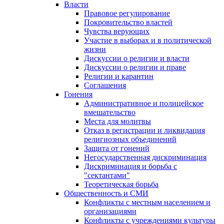
Власти
Правовое регулирование
Покровительство властей
Чувства верующих
Участие в выборах и в политической
жизни
Дискуссии о религии и власти
Дискуссии о религии и праве
Религии и карантин
Соглашения
Гонения
Административное и полицейское
вмешательство
Места для молитвы
Отказ в регистрации и ликвидация
религиозных объединений
Защита от гонений
Негосударственная дискриминация
Дискриминация и борьба с
"сектантами"
Теоретическая борьба
Общественность и СМИ
Конфликты с местным населением и
организациями
Конфликты с учреждениями культуры