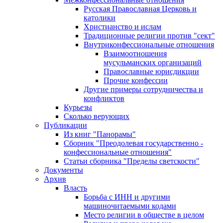
Русская Православная Церковь и
католики
Христианство и ислам
Традиционные религии против "сект"
Внутриконфессиональные отношения
Взаимоотношения
мусульманских организаций
Православные юрисдикции
Прочие конфессии
Другие примеры сотрудничества и
конфликтов
Курьезы
Сколько верующих
Публикации
Из книг "Панорамы"
Сборник "Преодолевая государственно -
конфессиональные отношения"
Статьи сборника "Пределы светскости"
Документы
Архив
Власть
Борьба с ИНН и другими
машиночитаемыми кодами
Место религии в обществе в целом