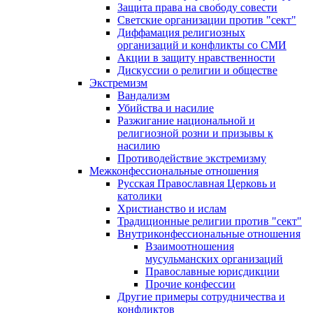
Защита права на свободу совести
Светские организации против "сект"
Диффамация религиозных
организаций и конфликты со СМИ
Акции в защиту нравственности
Дискуссии о религии и обществе
Экстремизм
Вандализм
Убийства и насилие
Разжигание национальной и
религиозной розни и призывы к
насилию
Противодействие экстремизму
Межконфессиональные отношения
Русская Православная Церковь и
католики
Христианство и ислам
Традиционные религии против "сект"
Внутриконфессиональные отношения
Взаимоотношения
мусульманских организаций
Православные юрисдикции
Прочие конфессии
Другие примеры сотрудничества и
конфликтов