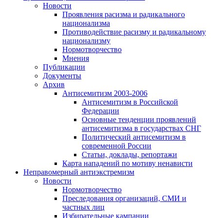
Новости
Проявления расизма и радикального
национализма
Противодействие расизму и радикальному
национализму
Нормотворчество
Мнения
Публикации
Документы
Архив
Антисемитизм 2003-2006
Антисемитизм в Российской
Федерации
Основные тенденции проявлений
антисемитизма в государствах СНГ
Политический антисемитизм в
современной России
Статьи, доклады, репортажи
Карта нападений по мотиву ненависти
Неправомерный антиэкстремизм
Новости
Нормотворчество
Преследования организаций, СМИ и
частных лиц
Избирательные кампании