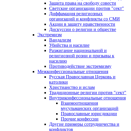
Защита права на свободу совести
Светские организации против "сект"
Диффамация религиозных
организаций и конфликты со СМИ
Акции в защиту нравственности
Дискуссии о религии и обществе
Экстремизм
Вандализм
Убийства и насилие
Разжигание национальной и
религиозной розни и призывы к
насилию
Противодействие экстремизму
Межконфессиональные отношения
Русская Православная Церковь и
католики
Христианство и ислам
Традиционные религии против "сект"
Внутриконфессиональные отношения
Взаимоотношения
мусульманских организаций
Православные юрисдикции
Прочие конфессии
Другие примеры сотрудничества и
конфликтов