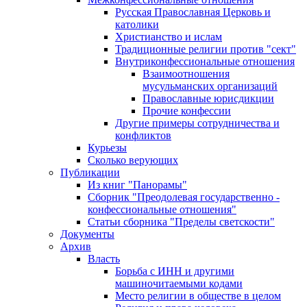
Русская Православная Церковь и
католики
Христианство и ислам
Традиционные религии против "сект"
Внутриконфессиональные отношения
Взаимоотношения
мусульманских организаций
Православные юрисдикции
Прочие конфессии
Другие примеры сотрудничества и
конфликтов
Курьезы
Сколько верующих
Публикации
Из книг "Панорамы"
Сборник "Преодолевая государственно -
конфессиональные отношения"
Статьи сборника "Пределы светскости"
Документы
Архив
Власть
Борьба с ИНН и другими
машиночитаемыми кодами
Место религии в обществе в целом