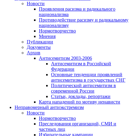
Новости
Проявления расизма и радикального
национализма
Противодействие расизму и радикальному
национализму
Нормотворчество
Мнения
Публикации
Документы
Архив
Антисемитизм 2003-2006
Антисемитизм в Российской
Федерации
Основные тенденции проявлений
антисемитизма в государствах СНГ
Политический антисемитизм в
современной России
Статьи, доклады, репортажи
Карта нападений по мотиву ненависти
Неправомерный антиэкстремизм
Новости
Нормотворчество
Преследования организаций, СМИ и
частных лиц
Избирательные кампании