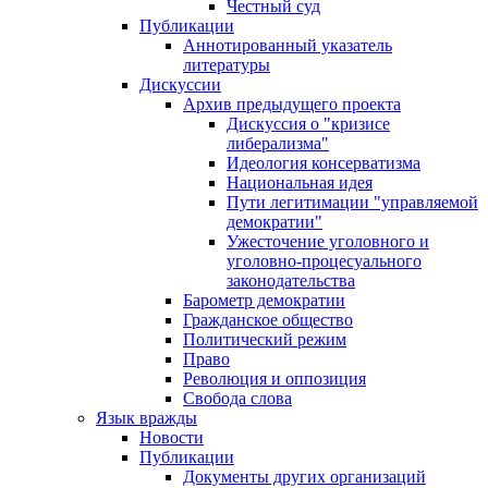
Честный суд
Публикации
Аннотированный указатель
литературы
Дискуссии
Архив предыдущего проекта
Дискуссия о "кризисе
либерализма"
Идеология консерватизма
Национальная идея
Пути легитимации "управляемой
демократии"
Ужесточение уголовного и
уголовно-процесуального
законодательства
Барометр демократии
Гражданское общество
Политический режим
Право
Революция и оппозиция
Свобода слова
Язык вражды
Новости
Публикации
Документы других организаций