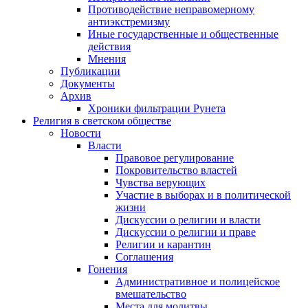
Противодействие неправомерному
антиэкстремизму
Иные государственные и общественные
действия
Мнения
Публикации
Документы
Архив
Хроники фильтрации Рунета
Религия в светском обществе
Новости
Власти
Правовое регулирование
Покровительство властей
Чувства верующих
Участие в выборах и в политической
жизни
Дискуссии о религии и власти
Дискуссии о религии и праве
Религии и карантин
Соглашения
Гонения
Административное и полицейское
вмешательство
Места для молитвы