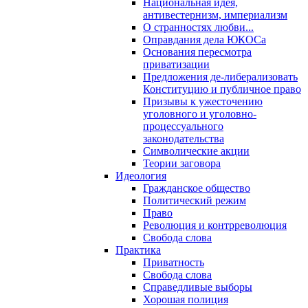
Национальная идея,
антивестернизм, империализм
О странностях любви...
Оправдания дела ЮКОСа
Основания пересмотра
приватизации
Предложения де-либерализовать
Конституцию и публичное право
Призывы к ужесточению
уголовного и уголовно-
процессуального
законодательства
Символические акции
Теории заговора
Идеология
Гражданское общество
Политический режим
Право
Революция и контрреволюция
Свобода слова
Практика
Приватность
Свобода слова
Справедливые выборы
Хорошая полиция