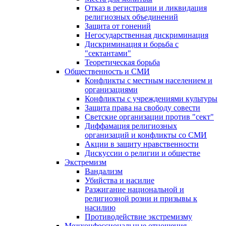
Отказ в регистрации и ликвидация
религиозных объединений
Защита от гонений
Негосударственная дискриминация
Дискриминация и борьба с
"сектантами"
Теоретическая борьба
Общественность и СМИ
Конфликты с местным населением и
организациями
Конфликты с учреждениями культуры
Защита права на свободу совести
Светские организации против "сект"
Диффамация религиозных
организаций и конфликты со СМИ
Акции в защиту нравственности
Дискуссии о религии и обществе
Экстремизм
Вандализм
Убийства и насилие
Разжигание национальной и
религиозной розни и призывы к
насилию
Противодействие экстремизму
Межконфессиональные отношения