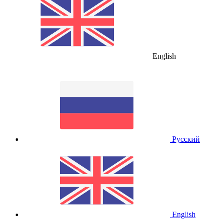
English
Русский
English