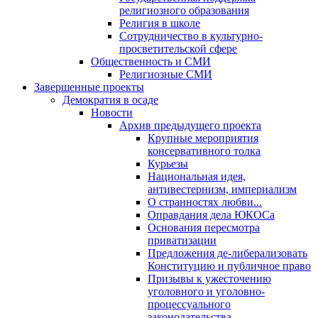
религиозного образования
Религия в школе
Сотрудничество в культурно-
просветительской сфере
Общественность и СМИ
Религиозные СМИ
Завершенные проекты
Демократия в осаде
Новости
Архив предыдущего проекта
Крупные мероприятия
консервативного толка
Курьезы
Национальная идея,
антивестернизм, империализм
О странностях любви...
Оправдания дела ЮКОСа
Основания пересмотра
приватизации
Предложения де-либерализовать
Конституцию и публичное право
Призывы к ужесточению
уголовного и уголовно-
процессуального
законодательства