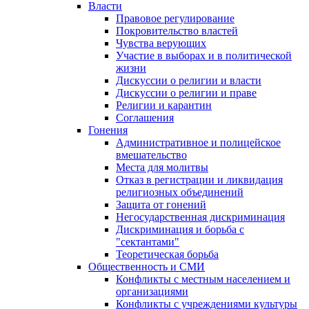
Власти
Правовое регулирование
Покровительство властей
Чувства верующих
Участие в выборах и в политической
жизни
Дискуссии о религии и власти
Дискуссии о религии и праве
Религии и карантин
Соглашения
Гонения
Административное и полицейское
вмешательство
Места для молитвы
Отказ в регистрации и ликвидация
религиозных объединений
Защита от гонений
Негосударственная дискриминация
Дискриминация и борьба с
"сектантами"
Теоретическая борьба
Общественность и СМИ
Конфликты с местным населением и
организациями
Конфликты с учреждениями культуры