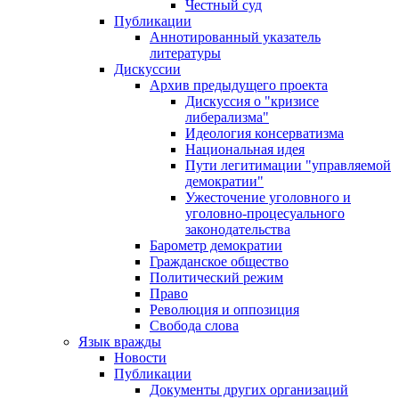
Честный суд
Публикации
Аннотированный указатель
литературы
Дискуссии
Архив предыдущего проекта
Дискуссия о "кризисе
либерализма"
Идеология консерватизма
Национальная идея
Пути легитимации "управляемой
демократии"
Ужесточение уголовного и
уголовно-процесуального
законодательства
Барометр демократии
Гражданское общество
Политический режим
Право
Революция и оппозиция
Свобода слова
Язык вражды
Новости
Публикации
Документы других организаций