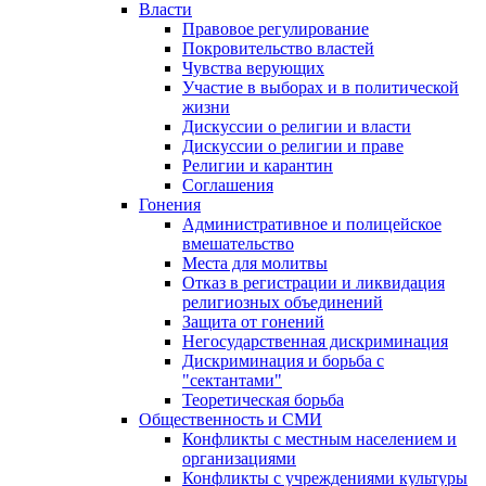
Власти
Правовое регулирование
Покровительство властей
Чувства верующих
Участие в выборах и в политической
жизни
Дискуссии о религии и власти
Дискуссии о религии и праве
Религии и карантин
Соглашения
Гонения
Административное и полицейское
вмешательство
Места для молитвы
Отказ в регистрации и ликвидация
религиозных объединений
Защита от гонений
Негосударственная дискриминация
Дискриминация и борьба с
"сектантами"
Теоретическая борьба
Общественность и СМИ
Конфликты с местным населением и
организациями
Конфликты с учреждениями культуры