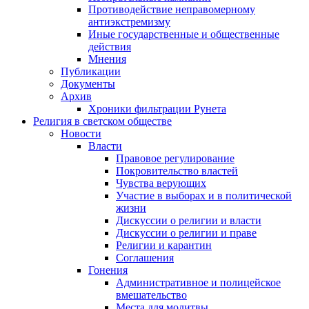
Противодействие неправомерному
антиэкстремизму
Иные государственные и общественные
действия
Мнения
Публикации
Документы
Архив
Хроники фильтрации Рунета
Религия в светском обществе
Новости
Власти
Правовое регулирование
Покровительство властей
Чувства верующих
Участие в выборах и в политической
жизни
Дискуссии о религии и власти
Дискуссии о религии и праве
Религии и карантин
Соглашения
Гонения
Административное и полицейское
вмешательство
Места для молитвы