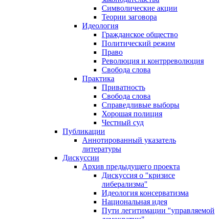
Символические акции
Теории заговора
Идеология
Гражданское общество
Политический режим
Право
Революция и контрреволюция
Свобода слова
Практика
Приватность
Свобода слова
Справедливые выборы
Хорошая полиция
Честный суд
Публикации
Аннотированный указатель
литературы
Дискуссии
Архив предыдущего проекта
Дискуссия о "кризисе
либерализма"
Идеология консерватизма
Национальная идея
Пути легитимации "управляемой