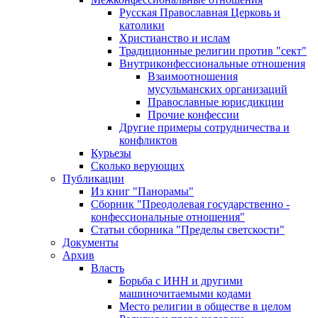
Русская Православная Церковь и
католики
Христианство и ислам
Традиционные религии против "сект"
Внутриконфессиональные отношения
Взаимоотношения
мусульманских организаций
Православные юрисдикции
Прочие конфессии
Другие примеры сотрудничества и
конфликтов
Курьезы
Сколько верующих
Публикации
Из книг "Панорамы"
Сборник "Преодолевая государственно -
конфессиональные отношения"
Статьи сборника "Пределы светскости"
Документы
Архив
Власть
Борьба с ИНН и другими
машиночитаемыми кодами
Место религии в обществе в целом