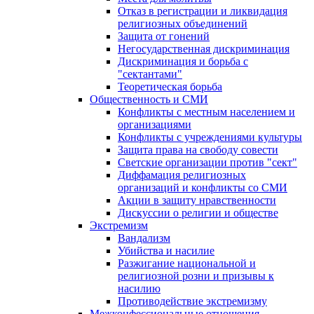
Отказ в регистрации и ликвидация
религиозных объединений
Защита от гонений
Негосударственная дискриминация
Дискриминация и борьба с
"сектантами"
Теоретическая борьба
Общественность и СМИ
Конфликты с местным населением и
организациями
Конфликты с учреждениями культуры
Защита права на свободу совести
Светские организации против "сект"
Диффамация религиозных
организаций и конфликты со СМИ
Акции в защиту нравственности
Дискуссии о религии и обществе
Экстремизм
Вандализм
Убийства и насилие
Разжигание национальной и
религиозной розни и призывы к
насилию
Противодействие экстремизму
Межконфессиональные отношения