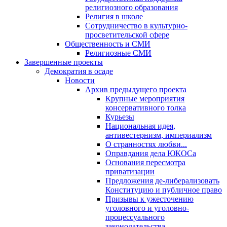
религиозного образования
Религия в школе
Сотрудничество в культурно-
просветительской сфере
Общественность и СМИ
Религиозные СМИ
Завершенные проекты
Демократия в осаде
Новости
Архив предыдущего проекта
Крупные мероприятия
консервативного толка
Курьезы
Национальная идея,
антивестернизм, империализм
О странностях любви...
Оправдания дела ЮКОСа
Основания пересмотра
приватизации
Предложения де-либерализовать
Конституцию и публичное право
Призывы к ужесточению
уголовного и уголовно-
процессуального
законодательства