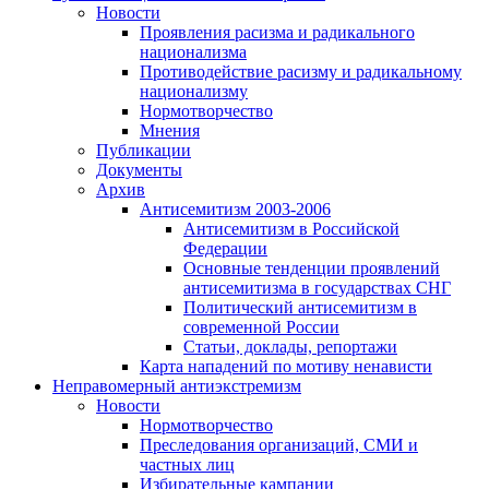
Новости
Проявления расизма и радикального
национализма
Противодействие расизму и радикальному
национализму
Нормотворчество
Мнения
Публикации
Документы
Архив
Антисемитизм 2003-2006
Антисемитизм в Российской
Федерации
Основные тенденции проявлений
антисемитизма в государствах СНГ
Политический антисемитизм в
современной России
Статьи, доклады, репортажи
Карта нападений по мотиву ненависти
Неправомерный антиэкстремизм
Новости
Нормотворчество
Преследования организаций, СМИ и
частных лиц
Избирательные кампании