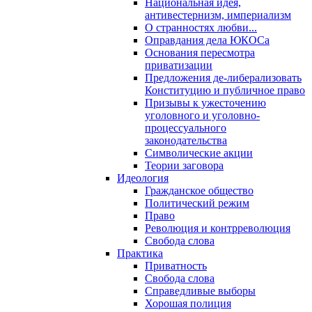
Национальная идея,
антивестернизм, империализм
О странностях любви...
Оправдания дела ЮКОСа
Основания пересмотра
приватизации
Предложения де-либерализовать
Конституцию и публичное право
Призывы к ужесточению
уголовного и уголовно-
процессуального
законодательства
Символические акции
Теории заговора
Идеология
Гражданское общество
Политический режим
Право
Революция и контрреволюция
Свобода слова
Практика
Приватность
Свобода слова
Справедливые выборы
Хорошая полиция