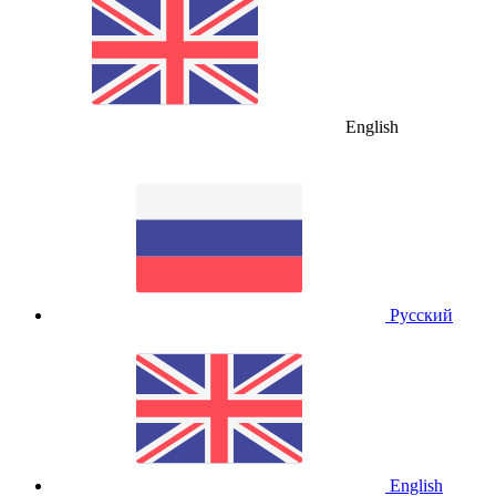
English
Русский
English