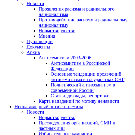
Новости
Проявления расизма и радикального
национализма
Противодействие расизму и радикальному
национализму
Нормотворчество
Мнения
Публикации
Документы
Архив
Антисемитизм 2003-2006
Антисемитизм в Российской
Федерации
Основные тенденции проявлений
антисемитизма в государствах СНГ
Политический антисемитизм в
современной России
Статьи, доклады, репортажи
Карта нападений по мотиву ненависти
Неправомерный антиэкстремизм
Новости
Нормотворчество
Преследования организаций, СМИ и
частных лиц
Избирательные кампании