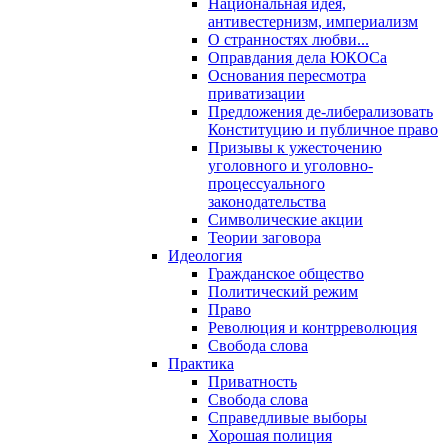
Национальная идея,
антивестернизм, империализм
О странностях любви...
Оправдания дела ЮКОСа
Основания пересмотра
приватизации
Предложения де-либерализовать
Конституцию и публичное право
Призывы к ужесточению
уголовного и уголовно-
процессуального
законодательства
Символические акции
Теории заговора
Идеология
Гражданское общество
Политический режим
Право
Революция и контрреволюция
Свобода слова
Практика
Приватность
Свобода слова
Справедливые выборы
Хорошая полиция