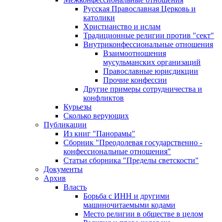
Русская Православная Церковь и
католики
Христианство и ислам
Традиционные религии против "сект"
Внутриконфессиональные отношения
Взаимоотношения
мусульманских организаций
Православные юрисдикции
Прочие конфессии
Другие примеры сотрудничества и
конфликтов
Курьезы
Сколько верующих
Публикации
Из книг "Панорамы"
Сборник "Преодолевая государственно -
конфессиональные отношения"
Статьи сборника "Пределы светскости"
Документы
Архив
Власть
Борьба с ИНН и другими
машиночитаемыми кодами
Место религии в обществе в целом