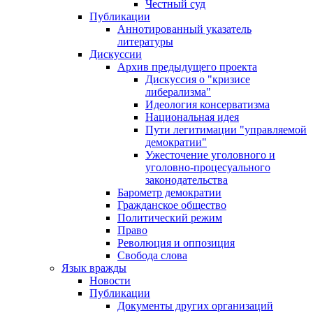
Честный суд
Публикации
Аннотированный указатель
литературы
Дискуссии
Архив предыдущего проекта
Дискуссия о "кризисе
либерализма"
Идеология консерватизма
Национальная идея
Пути легитимации "управляемой
демократии"
Ужесточение уголовного и
уголовно-процесуального
законодательства
Барометр демократии
Гражданское общество
Политический режим
Право
Революция и оппозиция
Свобода слова
Язык вражды
Новости
Публикации
Документы других организаций