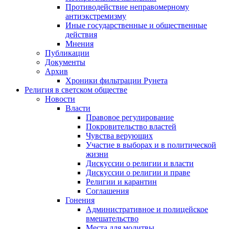
Противодействие неправомерному
антиэкстремизму
Иные государственные и общественные
действия
Мнения
Публикации
Документы
Архив
Хроники фильтрации Рунета
Религия в светском обществе
Новости
Власти
Правовое регулирование
Покровительство властей
Чувства верующих
Участие в выборах и в политической
жизни
Дискуссии о религии и власти
Дискуссии о религии и праве
Религии и карантин
Соглашения
Гонения
Административное и полицейское
вмешательство
Места для молитвы