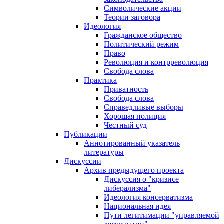
Символические акции
Теории заговора
Идеология
Гражданское общество
Политический режим
Право
Революция и контрреволюция
Свобода слова
Практика
Приватность
Свобода слова
Справедливые выборы
Хорошая полиция
Честный суд
Публикации
Аннотированный указатель
литературы
Дискуссии
Архив предыдущего проекта
Дискуссия о "кризисе
либерализма"
Идеология консерватизма
Национальная идея
Пути легитимации "управляемой