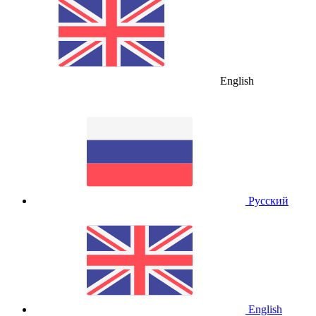
English
Русский
English