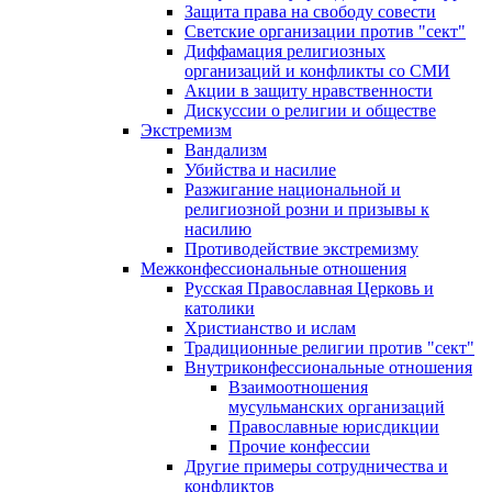
Защита права на свободу совести
Светские организации против "сект"
Диффамация религиозных
организаций и конфликты со СМИ
Акции в защиту нравственности
Дискуссии о религии и обществе
Экстремизм
Вандализм
Убийства и насилие
Разжигание национальной и
религиозной розни и призывы к
насилию
Противодействие экстремизму
Межконфессиональные отношения
Русская Православная Церковь и
католики
Христианство и ислам
Традиционные религии против "сект"
Внутриконфессиональные отношения
Взаимоотношения
мусульманских организаций
Православные юрисдикции
Прочие конфессии
Другие примеры сотрудничества и
конфликтов