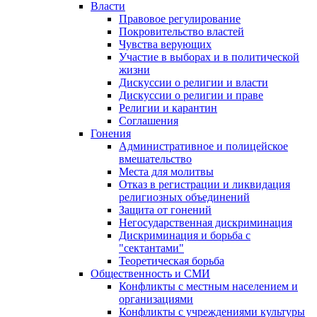
Власти
Правовое регулирование
Покровительство властей
Чувства верующих
Участие в выборах и в политической
жизни
Дискуссии о религии и власти
Дискуссии о религии и праве
Религии и карантин
Соглашения
Гонения
Административное и полицейское
вмешательство
Места для молитвы
Отказ в регистрации и ликвидация
религиозных объединений
Защита от гонений
Негосударственная дискриминация
Дискриминация и борьба с
"сектантами"
Теоретическая борьба
Общественность и СМИ
Конфликты с местным населением и
организациями
Конфликты с учреждениями культуры