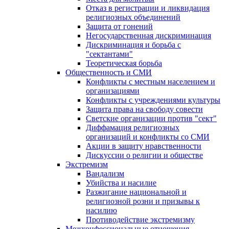
Отказ в регистрации и ликвидация
религиозных объединений
Защита от гонений
Негосударственная дискриминация
Дискриминация и борьба с
"сектантами"
Теоретическая борьба
Общественность и СМИ
Конфликты с местным населением и
организациями
Конфликты с учреждениями культуры
Защита права на свободу совести
Светские организации против "сект"
Диффамация религиозных
организаций и конфликты со СМИ
Акции в защиту нравственности
Дискуссии о религии и обществе
Экстремизм
Вандализм
Убийства и насилие
Разжигание национальной и
религиозной розни и призывы к
насилию
Противодействие экстремизму
Межконфессиональные отношения