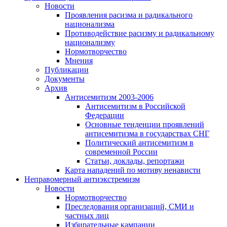
Новости
Проявления расизма и радикального
национализма
Противодействие расизму и радикальному
национализму
Нормотворчество
Мнения
Публикации
Документы
Архив
Антисемитизм 2003-2006
Антисемитизм в Российской
Федерации
Основные тенденции проявлений
антисемитизма в государствах СНГ
Политический антисемитизм в
современной России
Статьи, доклады, репортажи
Карта нападений по мотиву ненависти
Неправомерный антиэкстремизм
Новости
Нормотворчество
Преследования организаций, СМИ и
частных лиц
Избирательные кампании