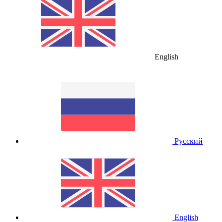
English
Русский
English