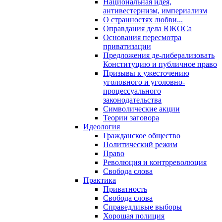
Национальная идея,
антивестернизм, империализм
О странностях любви...
Оправдания дела ЮКОСа
Основания пересмотра
приватизации
Предложения де-либерализовать
Конституцию и публичное право
Призывы к ужесточению
уголовного и уголовно-
процессуального
законодательства
Символические акции
Теории заговора
Идеология
Гражданское общество
Политический режим
Право
Революция и контрреволюция
Свобода слова
Практика
Приватность
Свобода слова
Справедливые выборы
Хорошая полиция