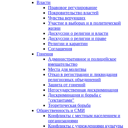
Власти
Правовое регулирование
Покровительство властей
Чувства верующих
Участие в выборах и в политической
жизни
Дискуссии о религии и власти
Дискуссии о религии и праве
Религии и карантин
Соглашения
Гонения
Административное и полицейское
вмешательство
Места для молитвы
Отказ в регистрации и ликвидация
религиозных объединений
Защита от гонений
Негосударственная дискриминация
Дискриминация и борьба с
"сектантами"
Теоретическая борьба
Общественность и СМИ
Конфликты с местным населением и
организациями
Конфликты с учреждениями культуры