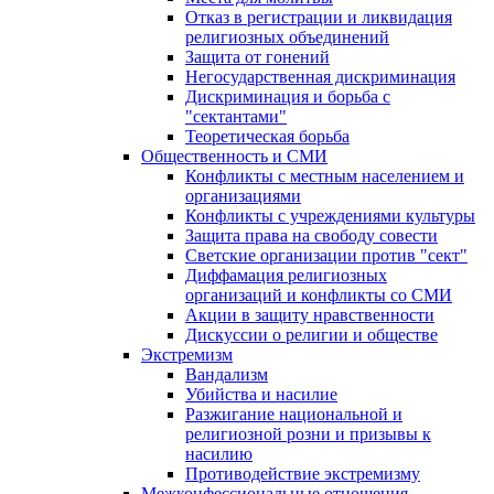
Отказ в регистрации и ликвидация
религиозных объединений
Защита от гонений
Негосударственная дискриминация
Дискриминация и борьба с
"сектантами"
Теоретическая борьба
Общественность и СМИ
Конфликты с местным населением и
организациями
Конфликты с учреждениями культуры
Защита права на свободу совести
Светские организации против "сект"
Диффамация религиозных
организаций и конфликты со СМИ
Акции в защиту нравственности
Дискуссии о религии и обществе
Экстремизм
Вандализм
Убийства и насилие
Разжигание национальной и
религиозной розни и призывы к
насилию
Противодействие экстремизму
Межконфессиональные отношения