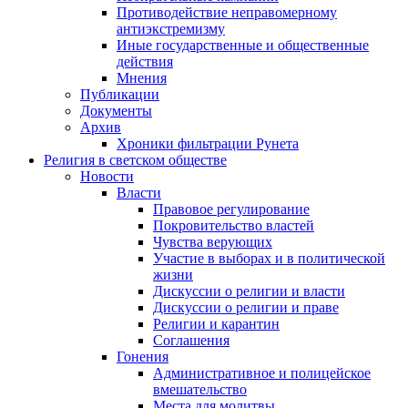
Противодействие неправомерному
антиэкстремизму
Иные государственные и общественные
действия
Мнения
Публикации
Документы
Архив
Хроники фильтрации Рунета
Религия в светском обществе
Новости
Власти
Правовое регулирование
Покровительство властей
Чувства верующих
Участие в выборах и в политической
жизни
Дискуссии о религии и власти
Дискуссии о религии и праве
Религии и карантин
Соглашения
Гонения
Административное и полицейское
вмешательство
Места для молитвы