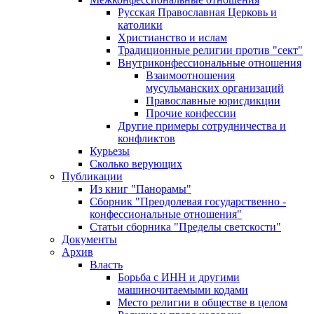
Русская Православная Церковь и
католики
Христианство и ислам
Традиционные религии против "сект"
Внутриконфессиональные отношения
Взаимоотношения
мусульманских организаций
Православные юрисдикции
Прочие конфессии
Другие примеры сотрудничества и
конфликтов
Курьезы
Сколько верующих
Публикации
Из книг "Панорамы"
Сборник "Преодолевая государственно -
конфессиональные отношения"
Статьи сборника "Пределы светскости"
Документы
Архив
Власть
Борьба с ИНН и другими
машиночитаемыми кодами
Место религии в обществе в целом