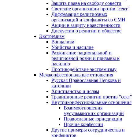
Защита права на свободу совести
Светские организации против "сект"
Диффамация религиозных
организаций и конфликты со СМИ
Акции в защиту нравственности
Дискуссии о религии и обществе
Экстремизм
Вандализм
Убийства и насилие
Разжигание национальной и
религиозной розни и призывы к
насилию
Противодействие экстремизму
Межконфессиональные отношения
Русская Православная Церковь и
католики
Христианство и ислам
Традиционные религии против "сект"
Внутриконфессиональные отношения
Взаимоотношения
мусульманских организаций
Православные юрисдикции
Прочие конфессии
Другие примеры сотрудничества и
конфликтов