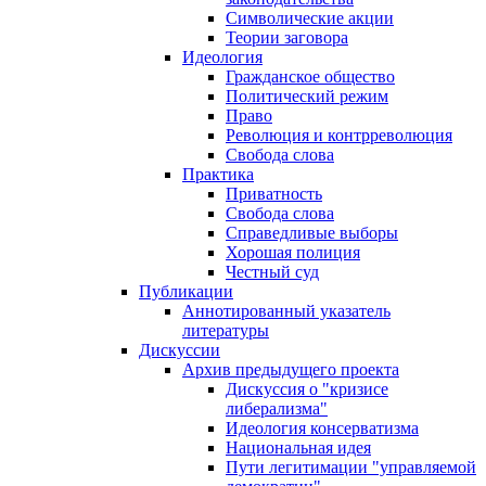
Символические акции
Теории заговора
Идеология
Гражданское общество
Политический режим
Право
Революция и контрреволюция
Свобода слова
Практика
Приватность
Свобода слова
Справедливые выборы
Хорошая полиция
Честный суд
Публикации
Аннотированный указатель
литературы
Дискуссии
Архив предыдущего проекта
Дискуссия о "кризисе
либерализма"
Идеология консерватизма
Национальная идея
Пути легитимации "управляемой