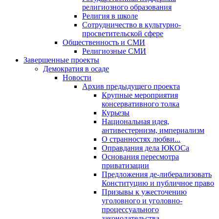
религиозного образования
Религия в школе
Сотрудничество в культурно-
просветительской сфере
Общественность и СМИ
Религиозные СМИ
Завершенные проекты
Демократия в осаде
Новости
Архив предыдущего проекта
Крупные мероприятия
консервативного толка
Курьезы
Национальная идея,
антивестернизм, империализм
О странностях любви...
Оправдания дела ЮКОСа
Основания пересмотра
приватизации
Предложения де-либерализовать
Конституцию и публичное право
Призывы к ужесточению
уголовного и уголовно-
процессуального
законодательства