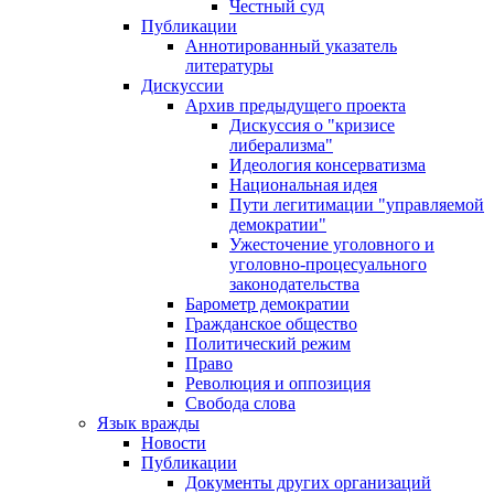
Честный суд
Публикации
Аннотированный указатель
литературы
Дискуссии
Архив предыдущего проекта
Дискуссия о "кризисе
либерализма"
Идеология консерватизма
Национальная идея
Пути легитимации "управляемой
демократии"
Ужесточение уголовного и
уголовно-процесуального
законодательства
Барометр демократии
Гражданское общество
Политический режим
Право
Революция и оппозиция
Свобода слова
Язык вражды
Новости
Публикации
Документы других организаций