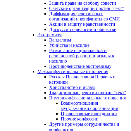
Защита права на свободу совести
Светские организации против "сект"
Диффамация религиозных
организаций и конфликты со СМИ
Акции в защиту нравственности
Дискуссии о религии и обществе
Экстремизм
Вандализм
Убийства и насилие
Разжигание национальной и
религиозной розни и призывы к
насилию
Противодействие экстремизму
Межконфессиональные отношения
Русская Православная Церковь и
католики
Христианство и ислам
Традиционные религии против "сект"
Внутриконфессиональные отношения
Взаимоотношения
мусульманских организаций
Православные юрисдикции
Прочие конфессии
Другие примеры сотрудничества и
конфликтов