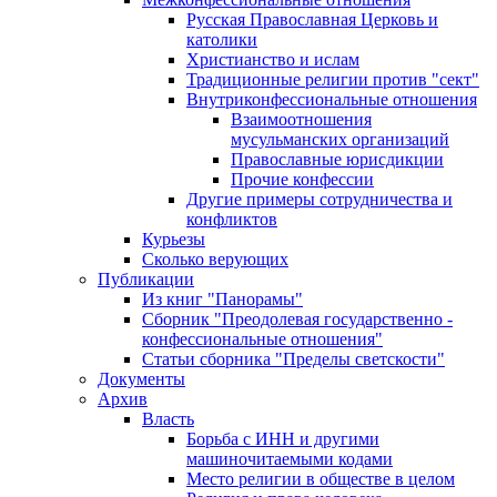
Русская Православная Церковь и
католики
Христианство и ислам
Традиционные религии против "сект"
Внутриконфессиональные отношения
Взаимоотношения
мусульманских организаций
Православные юрисдикции
Прочие конфессии
Другие примеры сотрудничества и
конфликтов
Курьезы
Сколько верующих
Публикации
Из книг "Панорамы"
Сборник "Преодолевая государственно -
конфессиональные отношения"
Статьи сборника "Пределы светскости"
Документы
Архив
Власть
Борьба с ИНН и другими
машиночитаемыми кодами
Место религии в обществе в целом