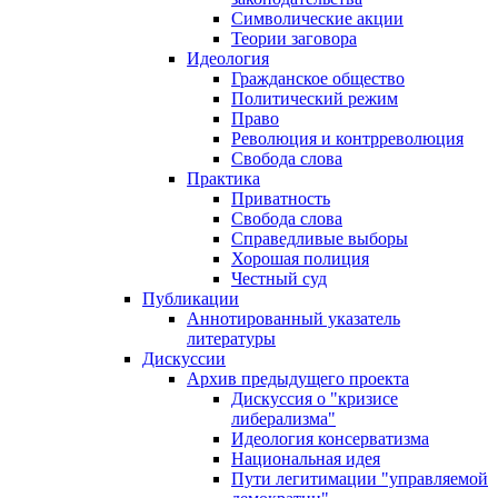
Символические акции
Теории заговора
Идеология
Гражданское общество
Политический режим
Право
Революция и контрреволюция
Свобода слова
Практика
Приватность
Свобода слова
Справедливые выборы
Хорошая полиция
Честный суд
Публикации
Аннотированный указатель
литературы
Дискуссии
Архив предыдущего проекта
Дискуссия о "кризисе
либерализма"
Идеология консерватизма
Национальная идея
Пути легитимации "управляемой