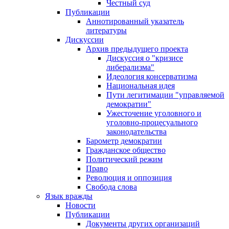
Честный суд
Публикации
Аннотированный указатель
литературы
Дискуссии
Архив предыдущего проекта
Дискуссия о "кризисе
либерализма"
Идеология консерватизма
Национальная идея
Пути легитимации "управляемой
демократии"
Ужесточение уголовного и
уголовно-процесуального
законодательства
Барометр демократии
Гражданское общество
Политический режим
Право
Революция и оппозиция
Свобода слова
Язык вражды
Новости
Публикации
Документы других организаций