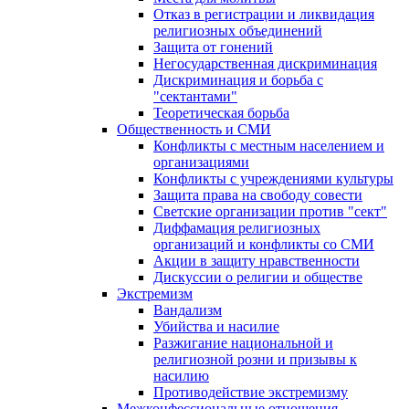
Отказ в регистрации и ликвидация
религиозных объединений
Защита от гонений
Негосударственная дискриминация
Дискриминация и борьба с
"сектантами"
Теоретическая борьба
Общественность и СМИ
Конфликты с местным населением и
организациями
Конфликты с учреждениями культуры
Защита права на свободу совести
Светские организации против "сект"
Диффамация религиозных
организаций и конфликты со СМИ
Акции в защиту нравственности
Дискуссии о религии и обществе
Экстремизм
Вандализм
Убийства и насилие
Разжигание национальной и
религиозной розни и призывы к
насилию
Противодействие экстремизму
Межконфессиональные отношения