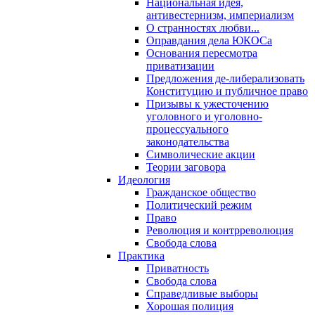
Национальная идея,
антивестернизм, империализм
О странностях любви...
Оправдания дела ЮКОСа
Основания пересмотра
приватизации
Предложения де-либерализовать
Конституцию и публичное право
Призывы к ужесточению
уголовного и уголовно-
процессуального
законодательства
Символические акции
Теории заговора
Идеология
Гражданское общество
Политический режим
Право
Революция и контрреволюция
Свобода слова
Практика
Приватность
Свобода слова
Справедливые выборы
Хорошая полиция