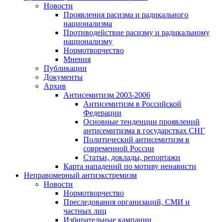
Новости
Проявления расизма и радикального
национализма
Противодействие расизму и радикальному
национализму
Нормотворчество
Мнения
Публикации
Документы
Архив
Антисемитизм 2003-2006
Антисемитизм в Российской
Федерации
Основные тенденции проявлений
антисемитизма в государствах СНГ
Политический антисемитизм в
современной России
Статьи, доклады, репортажи
Карта нападений по мотиву ненависти
Неправомерный антиэкстремизм
Новости
Нормотворчество
Преследования организаций, СМИ и
частных лиц
Избирательные кампании