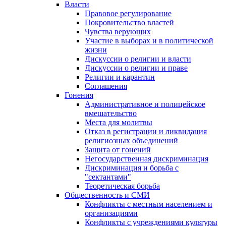
Власти
Правовое регулирование
Покровительство властей
Чувства верующих
Участие в выборах и в политической
жизни
Дискуссии о религии и власти
Дискуссии о религии и праве
Религии и карантин
Соглашения
Гонения
Административное и полицейское
вмешательство
Места для молитвы
Отказ в регистрации и ликвидация
религиозных объединений
Защита от гонений
Негосударственная дискриминация
Дискриминация и борьба с
"сектантами"
Теоретическая борьба
Общественность и СМИ
Конфликты с местным населением и
организациями
Конфликты с учреждениями культуры