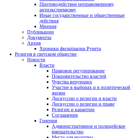
Противодействие неправомерному
антиэкстремизму
Иные государственные и общественные
действия
Мнения
Публикации
Документы
Архив
Хроники фильтрации Рунета
Религия в светском обществе
Новости
Власти
Правовое регулирование
Покровительство властей
Чувства верующих
Участие в выборах и в политической
жизни
Дискуссии о религии и власти
Дискуссии о религии и праве
Религии и карантин
Соглашения
Гонения
Административное и полицейское
вмешательство
Места для молитвы