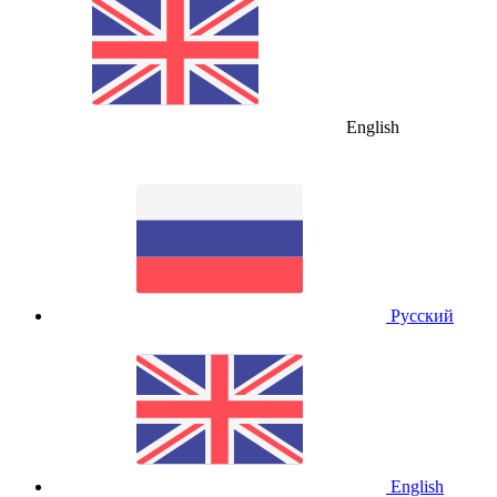
English
Русский
English