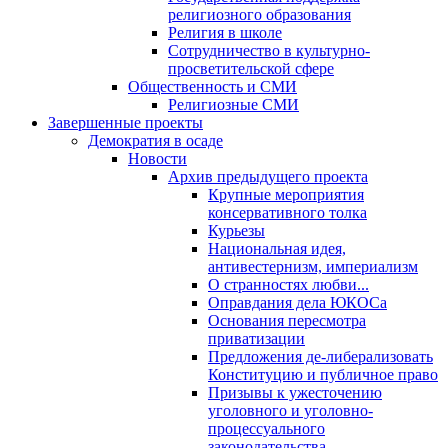
религиозного образования
Религия в школе
Сотрудничество в культурно-
просветительской сфере
Общественность и СМИ
Религиозные СМИ
Завершенные проекты
Демократия в осаде
Новости
Архив предыдущего проекта
Крупные мероприятия
консервативного толка
Курьезы
Национальная идея,
антивестернизм, империализм
О странностях любви...
Оправдания дела ЮКОСа
Основания пересмотра
приватизации
Предложения де-либерализовать
Конституцию и публичное право
Призывы к ужесточению
уголовного и уголовно-
процессуального
законодательства