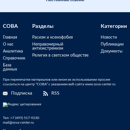
Постоянные ссылки
СОВА
Разделы
Категории
Главная
Расизм и ксенофобия
Новости
О нас
Неправомерный
Публикации
антиэкстремизм
Аналитика
Документы
Религия в светском обществе
Справочник
База
данных
При перепечатке материалов или ином их использовании просим
ссылаться на центр “СОВА” с указанием веб-сайта www.sova-center.ru
Подписка
RSS
Тел:
+7 (495) 517-9230
mail@sova-center.ru