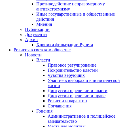
Противодействие неправомерному
антиэкстремизму
Иные государственные и общественные
действия
Мнения
Публикации
Документы
Архив
Хроники фильтрации Рунета
Религия в светском обществе
Новости
Власти
Правовое регулирование
Покровительство властей
Чувства верующих
Участие в выборах и в политической
жизни
Дискуссии о религии и власти
Дискуссии о религии и праве
Религии и карантин
Соглашения
Гонения
Административное и полицейское
вмешательство
Места для молитвы