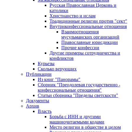
Русская Православная Церковь и
католики
Христианство и ислам
Традиционные религии против "сект"
Внутриконфессиональные отношения
Взаимоотношения
мусульманских организаций
Православные юрисдикции
Прочие конфессии
Другие примеры сотрудничества и
конфликтов
Курьезы
Сколько верующих
Публикации
Из книг "Панорамы"
Сборник "Преодолевая государственно -
конфессиональные отношения"
Статьи сборника "Пределы светскости"
Документы
Архив
Власть
Борьба с ИНН и другими
машиночитаемыми кодами
Место религии в обществе в целом