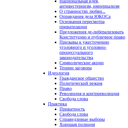
Национальная идея,
антивестернизм, империализм
О странностях любви...
Оправдания дела ЮКОСа
Основания пересмотра
приватизации
Предложения де-либерализовать
Конституцию и публичное право
Призывы к ужесточению
уголовного и уголовно-
процессуального
законодательства
Символические акции
Теории заговора
Идеология
Гражданское общество
Политический режим
Право
Революция и контрреволюция
Свобода слова
Практика
Приватность
Свобода слова
Справедливые выборы
Хорошая полиция