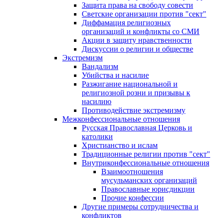
Защита права на свободу совести
Светские организации против "сект"
Диффамация религиозных
организаций и конфликты со СМИ
Акции в защиту нравственности
Дискуссии о религии и обществе
Экстремизм
Вандализм
Убийства и насилие
Разжигание национальной и
религиозной розни и призывы к
насилию
Противодействие экстремизму
Межконфессиональные отношения
Русская Православная Церковь и
католики
Христианство и ислам
Традиционные религии против "сект"
Внутриконфессиональные отношения
Взаимоотношения
мусульманских организаций
Православные юрисдикции
Прочие конфессии
Другие примеры сотрудничества и
конфликтов