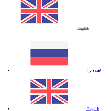
English
Русский
English