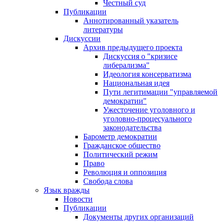
Честный суд
Публикации
Аннотированный указатель
литературы
Дискуссии
Архив предыдущего проекта
Дискуссия о "кризисе
либерализма"
Идеология консерватизма
Национальная идея
Пути легитимации "управляемой
демократии"
Ужесточение уголовного и
уголовно-процесуального
законодательства
Барометр демократии
Гражданское общество
Политический режим
Право
Революция и оппозиция
Свобода слова
Язык вражды
Новости
Публикации
Документы других организаций