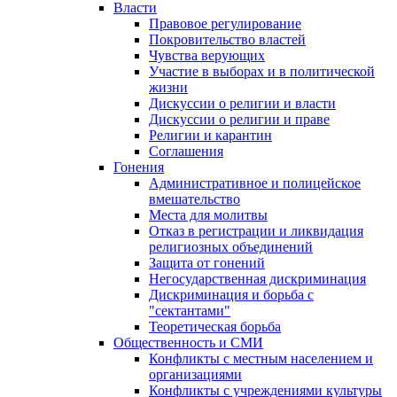
Власти
Правовое регулирование
Покровительство властей
Чувства верующих
Участие в выборах и в политической
жизни
Дискуссии о религии и власти
Дискуссии о религии и праве
Религии и карантин
Соглашения
Гонения
Административное и полицейское
вмешательство
Места для молитвы
Отказ в регистрации и ликвидация
религиозных объединений
Защита от гонений
Негосударственная дискриминация
Дискриминация и борьба с
"сектантами"
Теоретическая борьба
Общественность и СМИ
Конфликты с местным населением и
организациями
Конфликты с учреждениями культуры