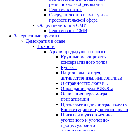
религиозного образования
Религия в школе
Сотрудничество в культурно-
просветительской сфере
Общественность и СМИ
Религиозные СМИ
Завершенные проекты
Демократия в осаде
Новости
Архив предыдущего проекта
Крупные мероприятия
консервативного толка
Курьезы
Национальная идея,
антивестернизм, империализм
О странностях любви...
Оправдания дела ЮКОСа
Основания пересмотра
приватизации
Предложения де-либерализовать
Конституцию и публичное право
Призывы к ужесточению
уголовного и уголовно-
процессуального
законодательства