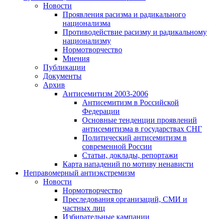
Новости
Проявления расизма и радикального
национализма
Противодействие расизму и радикальному
национализму
Нормотворчество
Мнения
Публикации
Документы
Архив
Антисемитизм 2003-2006
Антисемитизм в Российской
Федерации
Основные тенденции проявлений
антисемитизма в государствах СНГ
Политический антисемитизм в
современной России
Статьи, доклады, репортажи
Карта нападений по мотиву ненависти
Неправомерный антиэкстремизм
Новости
Нормотворчество
Преследования организаций, СМИ и
частных лиц
Избирательные кампании