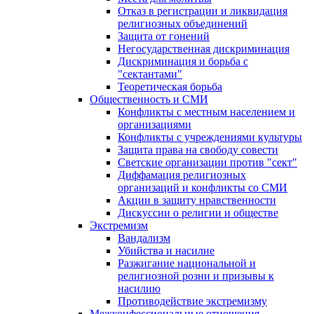
Отказ в регистрации и ликвидация
религиозных объединений
Защита от гонений
Негосударственная дискриминация
Дискриминация и борьба с
"сектантами"
Теоретическая борьба
Общественность и СМИ
Конфликты с местным населением и
организациями
Конфликты с учреждениями культуры
Защита права на свободу совести
Светские организации против "сект"
Диффамация религиозных
организаций и конфликты со СМИ
Акции в защиту нравственности
Дискуссии о религии и обществе
Экстремизм
Вандализм
Убийства и насилие
Разжигание национальной и
религиозной розни и призывы к
насилию
Противодействие экстремизму
Межконфессиональные отношения