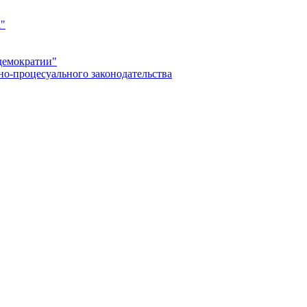
а"
демократии"
но-процесуального законодательства