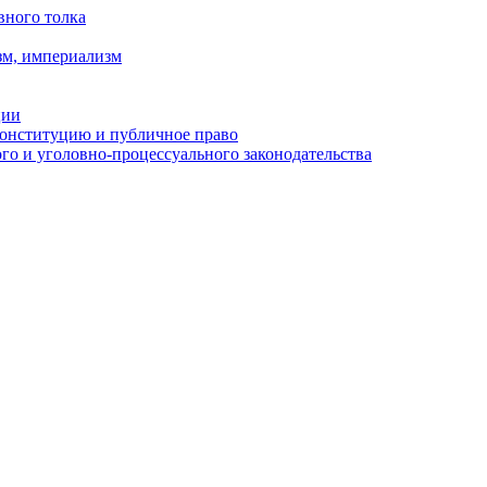
вного толка
зм, империализм
ции
Конституцию и публичное право
о и уголовно-процессуального законодательства