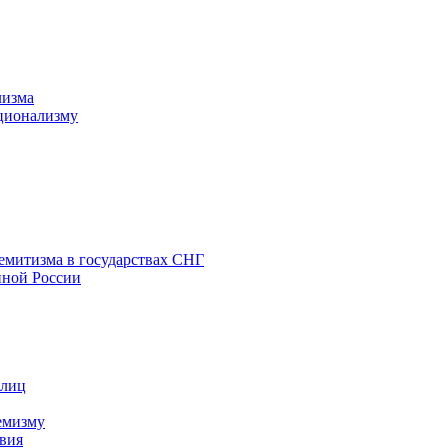
лизма
ционализму
емитизма в государствах СНГ
нной России
 лиц
емизму
вия