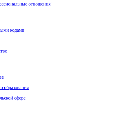
фессиональные отношения"
мыми кодами
ство
ве
го образования
льской сфере