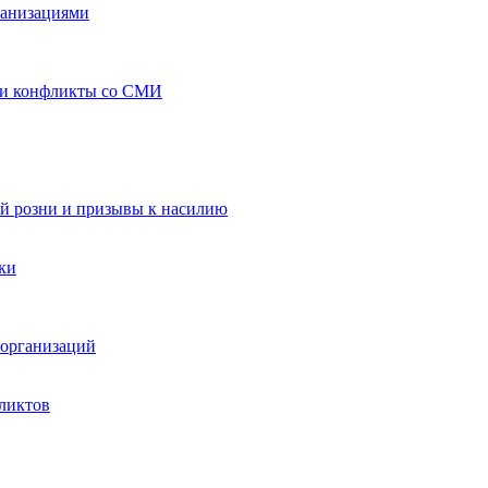
ганизациями
 и конфликты со СМИ
й розни и призывы к насилию
ки
организаций
ликтов