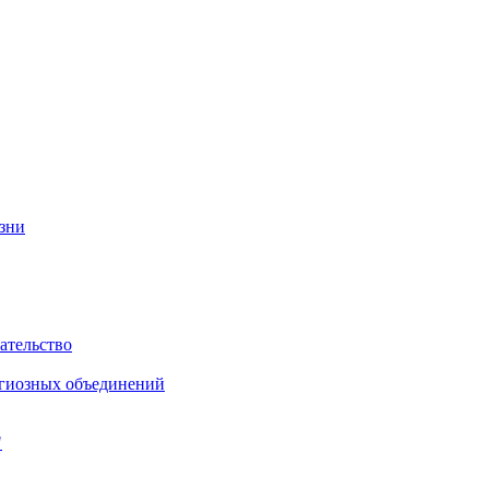
изни
ательство
игиозных объединений
"