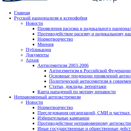
Главная
Русский национализм и ксенофобия
Новости
Проявления расизма и радикального национа
Противодействие расизму и радикальному на
Нормотворчество
Мнения
Публикации
Документы
Архив
Антисемитизм 2003-2006
Антисемитизм в Российской Федерации
Основные тенденции проявлений антис
Политический антисемитизм в совреме
Статьи, доклады, репортажи
Карта нападений по мотиву ненависти
Неправомерный антиэкстремизм
Новости
Нормотворчество
Преследования организаций, СМИ и частных
Избирательные кампании
Противодействие неправомерному антиэкстр
Иные государственные и общественные дейст