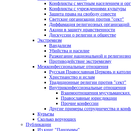
Конфликты с местным населением и ор
Конфликты с учреждениями культуры
Защита права на свободу совести
Светские организации против "сект"
Диффамация религиозных организаций
Акции в защиту нравственности
Дискуссии о религии и обществе
Экстремизм
Вандализм
Убийства и насилие
Разжигание национальной и религиозно
Противодействие экстремизму
Межконфессиональные отношения
Русская Православная Церковь и католи
Христианство и ислам
Традиционные религии против "сект"
Внутриконфессиональные отношения
Взаимоотношения мусульманских 
Православные юрисдикции
Прочие конфессии
Другие примеры сотрудничества и конф
Курьезы
Сколько верующих
Публикации
Из книг "Панорамы"