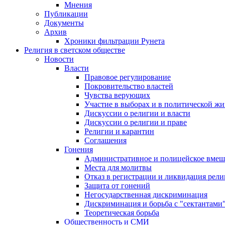
Мнения
Публикации
Документы
Архив
Хроники фильтрации Рунета
Религия в светском обществе
Новости
Власти
Правовое регулирование
Покровительство властей
Чувства верующих
Участие в выборах и в политической ж
Дискуссии о религии и власти
Дискуссии о религии и праве
Религии и карантин
Соглашения
Гонения
Административное и полицейское вмеш
Места для молитвы
Отказ в регистрации и ликвидация рел
Защита от гонений
Негосударственная дискриминация
Дискриминация и борьба с "сектантами
Теоретическая борьба
Общественность и СМИ