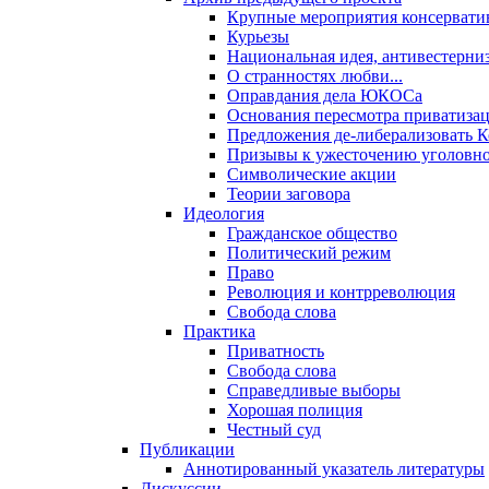
Крупные мероприятия консервати
Курьезы
Национальная идея, антивестерни
О странностях любви...
Оправдания дела ЮКОСа
Основания пересмотра приватиза
Предложения де-либерализовать 
Призывы к ужесточению уголовног
Символические акции
Теории заговора
Идеология
Гражданское общество
Политический режим
Право
Революция и контрреволюция
Свобода слова
Практика
Приватность
Свобода слова
Справедливые выборы
Хорошая полиция
Честный суд
Публикации
Аннотированный указатель литературы
Дискуссии