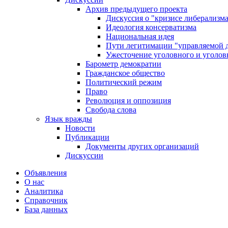
Архив предыдущего проекта
Дискуссия о "кризисе либерализм
Идеология консерватизма
Национальная идея
Пути легитимации "управляемой 
Ужесточение уголовного и уголов
Барометр демократии
Гражданское общество
Политический режим
Право
Революция и оппозиция
Свобода слова
Язык вражды
Новости
Публикации
Документы других организаций
Дискуссии
Объявления
О нас
Аналитика
Справочник
База данных