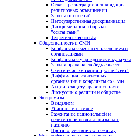
Отказ в регистрации и ликвидация
религиозных объединений
Защита от гонений
Негосударственная дискриминация
Дискриминация и борьба с
"сектантами"
Теоретическая борьба
Общественность и СМИ
Конфликты с местным населением и
организациями
Конфликты с учреждениями культуры
Защита права на свободу совести
Светские организации против "сект"
Диффамация религиозных
организаций и конфликты со СМИ
Акции в защиту нравственности
Дискуссии о религии и обществе
Экстремизм
Вандализм
Убийства и насилие
Разжигание национальной и
религиозной розни и призывы к
насилию
Противодействие экстремизму
Межконфессиональные отношения