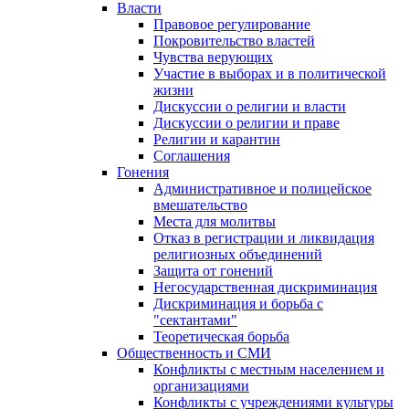
Власти
Правовое регулирование
Покровительство властей
Чувства верующих
Участие в выборах и в политической
жизни
Дискуссии о религии и власти
Дискуссии о религии и праве
Религии и карантин
Соглашения
Гонения
Административное и полицейское
вмешательство
Места для молитвы
Отказ в регистрации и ликвидация
религиозных объединений
Защита от гонений
Негосударственная дискриминация
Дискриминация и борьба с
"сектантами"
Теоретическая борьба
Общественность и СМИ
Конфликты с местным населением и
организациями
Конфликты с учреждениями культуры