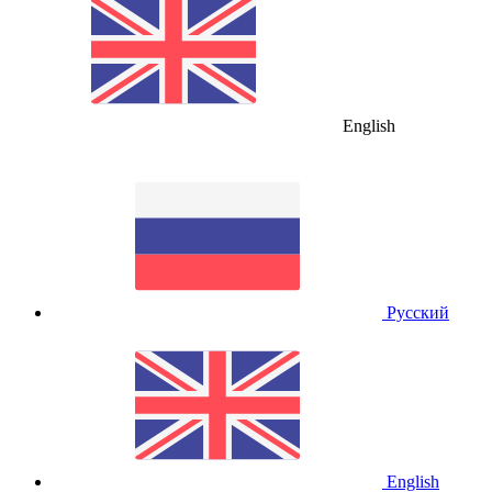
English
Русский
English