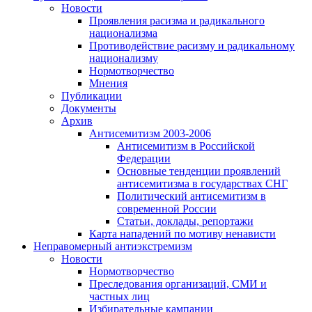
Новости
Проявления расизма и радикального
национализма
Противодействие расизму и радикальному
национализму
Нормотворчество
Мнения
Публикации
Документы
Архив
Антисемитизм 2003-2006
Антисемитизм в Российской
Федерации
Основные тенденции проявлений
антисемитизма в государствах СНГ
Политический антисемитизм в
современной России
Статьи, доклады, репортажи
Карта нападений по мотиву ненависти
Неправомерный антиэкстремизм
Новости
Нормотворчество
Преследования организаций, СМИ и
частных лиц
Избирательные кампании