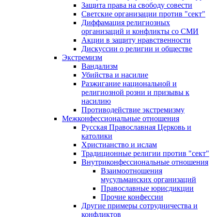
Защита права на свободу совести
Светские организации против "сект"
Диффамация религиозных
организаций и конфликты со СМИ
Акции в защиту нравственности
Дискуссии о религии и обществе
Экстремизм
Вандализм
Убийства и насилие
Разжигание национальной и
религиозной розни и призывы к
насилию
Противодействие экстремизму
Межконфессиональные отношения
Русская Православная Церковь и
католики
Христианство и ислам
Традиционные религии против "сект"
Внутриконфессиональные отношения
Взаимоотношения
мусульманских организаций
Православные юрисдикции
Прочие конфессии
Другие примеры сотрудничества и
конфликтов