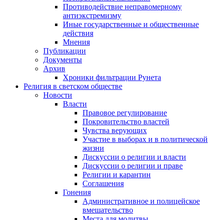
Противодействие неправомерному
антиэкстремизму
Иные государственные и общественные
действия
Мнения
Публикации
Документы
Архив
Хроники фильтрации Рунета
Религия в светском обществе
Новости
Власти
Правовое регулирование
Покровительство властей
Чувства верующих
Участие в выборах и в политической
жизни
Дискуссии о религии и власти
Дискуссии о религии и праве
Религии и карантин
Соглашения
Гонения
Административное и полицейское
вмешательство
Места для молитвы