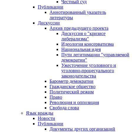
Честный суд
Публикации
Аннотированный указатель
литературы
Дискуссии
Архив предыдущего проекта
Дискуссия о "кризисе
либерализма"
Идеология консерватизма
Национальная идея
Пути легитимации "управляемой
демократии"
Ужесточение уголовного и
уголовно-процесуального
законодательства
Барометр демократии
Гражданское общество
Политический режим
Право
Революция и оппозиция
Свобода слова
Язык вражды
Новости
Публикации
Документы других организаций