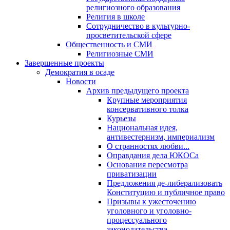
религиозного образования
Религия в школе
Сотрудничество в культурно-
просветительской сфере
Общественность и СМИ
Религиозные СМИ
Завершенные проекты
Демократия в осаде
Новости
Архив предыдущего проекта
Крупные мероприятия
консервативного толка
Курьезы
Национальная идея,
антивестернизм, империализм
О странностях любви...
Оправдания дела ЮКОСа
Основания пересмотра
приватизации
Предложения де-либерализовать
Конституцию и публичное право
Призывы к ужесточению
уголовного и уголовно-
процессуального
законодательства