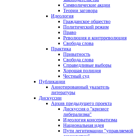
Символические акции
Теории заговора
Идеология
Гражданское общество
Политический режим
Право
Революция и контрреволюция
Свобода слова
Практика
Приватность
Свобода слова
Справедливые выборы
Хорошая полиция
Честный суд
Публикации
Аннотированный указатель
литературы
Дискуссии
Архив предыдущего проекта
Дискуссия о "кризисе
либерализма"
Идеология консерватизма
Национальная идея
Пути легитимации "управляемой