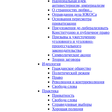
Национальная идея,
антивестернизм, империализм
О странностях любви...
Оправдания дела ЮКОСа
Основания пересмотра
приватизации
Предложения де-либерализовать
Конституцию и публичное право
Призывы к ужесточению
уголовного и уголовно-
процессуального
законодательства
Символические акции
Теории заговора
Идеология
Гражданское общество
Политический режим
Право
Революция и контрреволюция
Свобода слова
Практика
Приватность
Свобода слова
Справедливые выборы
Хорошая полиция