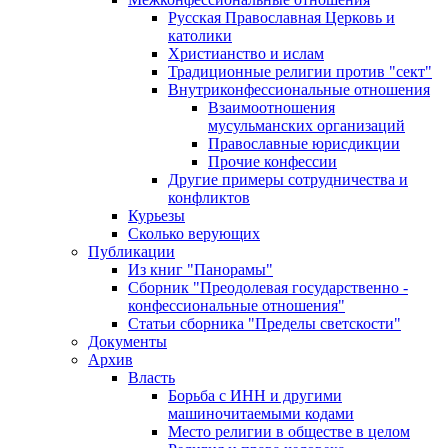
Русская Православная Церковь и
католики
Христианство и ислам
Традиционные религии против "сект"
Внутриконфессиональные отношения
Взаимоотношения
мусульманских организаций
Православные юрисдикции
Прочие конфессии
Другие примеры сотрудничества и
конфликтов
Курьезы
Сколько верующих
Публикации
Из книг "Панорамы"
Сборник "Преодолевая государственно -
конфессиональные отношения"
Статьи сборника "Пределы светскости"
Документы
Архив
Власть
Борьба с ИНН и другими
машиночитаемыми кодами
Место религии в обществе в целом