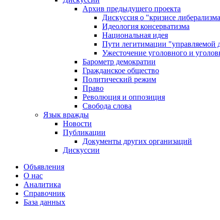
Архив предыдущего проекта
Дискуссия о "кризисе либерализм
Идеология консерватизма
Национальная идея
Пути легитимации "управляемой 
Ужесточение уголовного и уголов
Барометр демократии
Гражданское общество
Политический режим
Право
Революция и оппозиция
Свобода слова
Язык вражды
Новости
Публикации
Документы других организаций
Дискуссии
Объявления
О нас
Аналитика
Справочник
База данных