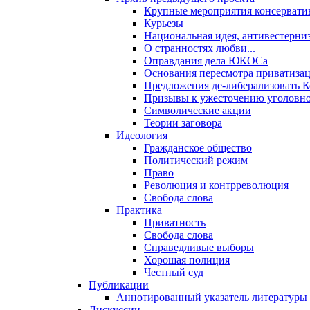
Крупные мероприятия консервати
Курьезы
Национальная идея, антивестерни
О странностях любви...
Оправдания дела ЮКОСа
Основания пересмотра приватиза
Предложения де-либерализовать 
Призывы к ужесточению уголовног
Символические акции
Теории заговора
Идеология
Гражданское общество
Политический режим
Право
Революция и контрреволюция
Свобода слова
Практика
Приватность
Свобода слова
Справедливые выборы
Хорошая полиция
Честный суд
Публикации
Аннотированный указатель литературы
Дискуссии