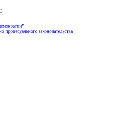
а"
демократии"
но-процесуального законодательства