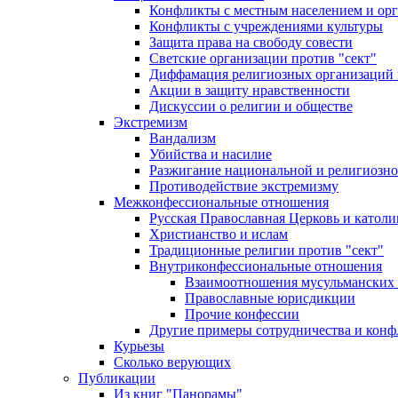
Конфликты с местным населением и ор
Конфликты с учреждениями культуры
Защита права на свободу совести
Светские организации против "сект"
Диффамация религиозных организаций
Акции в защиту нравственности
Дискуссии о религии и обществе
Экстремизм
Вандализм
Убийства и насилие
Разжигание национальной и религиозно
Противодействие экстремизму
Межконфессиональные отношения
Русская Православная Церковь и католи
Христианство и ислам
Традиционные религии против "сект"
Внутриконфессиональные отношения
Взаимоотношения мусульманских 
Православные юрисдикции
Прочие конфессии
Другие примеры сотрудничества и конф
Курьезы
Сколько верующих
Публикации
Из книг "Панорамы"