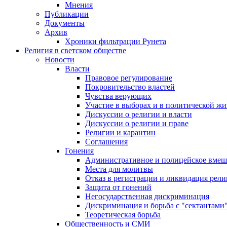
Мнения
Публикации
Документы
Архив
Хроники фильтрации Рунета
Религия в светском обществе
Новости
Власти
Правовое регулирование
Покровительство властей
Чувства верующих
Участие в выборах и в политической ж
Дискуссии о религии и власти
Дискуссии о религии и праве
Религии и карантин
Соглашения
Гонения
Административное и полицейское вмеш
Места для молитвы
Отказ в регистрации и ликвидация рел
Защита от гонений
Негосударственная дискриминация
Дискриминация и борьба с "сектантами
Теоретическая борьба
Общественность и СМИ