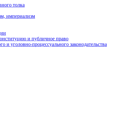
вного толка
зм, империализм
ции
Конституцию и публичное право
о и уголовно-процессуального законодательства