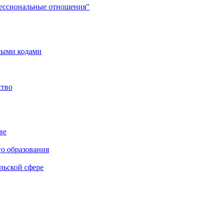
фессиональные отношения"
мыми кодами
ство
ве
го образования
льской сфере