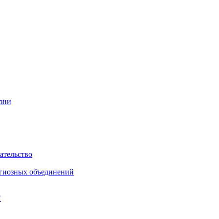
изни
ательство
игиозных объединений
"