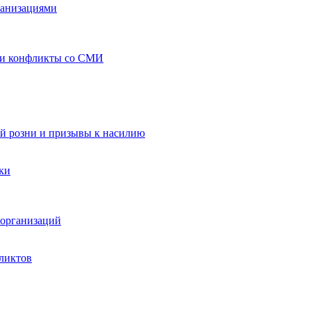
ганизациями
 и конфликты со СМИ
й розни и призывы к насилию
ки
организаций
ликтов