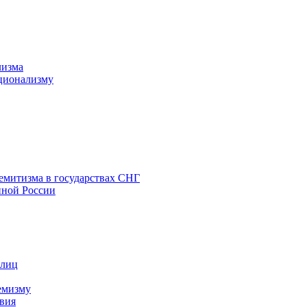
лизма
ционализму
емитизма в государствах СНГ
нной России
 лиц
емизму
вия