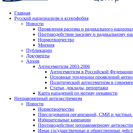
Главная
Русский национализм и ксенофобия
Новости
Проявления расизма и радикального национа
Противодействие расизму и радикальному на
Нормотворчество
Мнения
Публикации
Документы
Архив
Антисемитизм 2003-2006
Антисемитизм в Российской Федерации
Основные тенденции проявлений антис
Политический антисемитизм в совреме
Статьи, доклады, репортажи
Карта нападений по мотиву ненависти
Неправомерный антиэкстремизм
Новости
Нормотворчество
Преследования организаций, СМИ и частных
Избирательные кампании
Противодействие неправомерному антиэкстр
Иные государственные и общественные дейст