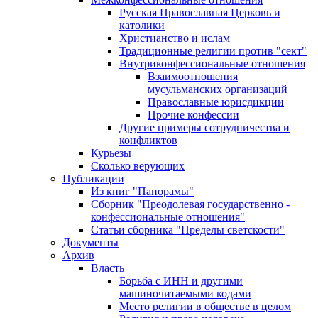
Русская Православная Церковь и
католики
Христианство и ислам
Традиционные религии против "сект"
Внутриконфессиональные отношения
Взаимоотношения
мусульманских организаций
Православные юрисдикции
Прочие конфессии
Другие примеры сотрудничества и
конфликтов
Курьезы
Сколько верующих
Публикации
Из книг "Панорамы"
Сборник "Преодолевая государственно -
конфессиональные отношения"
Статьи сборника "Пределы светскости"
Документы
Архив
Власть
Борьба с ИНН и другими
машиночитаемыми кодами
Место религии в обществе в целом