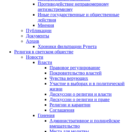
Противодействие неправомерному
антиэкстремизму
Иные государственные и общественные
действия
Мнения
Публикации
Документы
Архив
Хроники фильтрации Рунета
Религия в светском обществе
Новости
Власти
Правовое регулирование
Покровительство властей
Чувства верующих
Участие в выборах и в политической
жизни
Дискуссии о религии и власти
Дискуссии о религии и праве
Религии и карантин
Соглашения
Гонения
Административное и полицейское
вмешательство
Места для молитвы