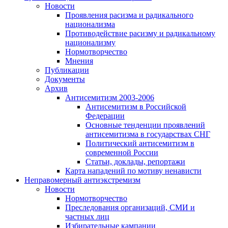
Новости
Проявления расизма и радикального
национализма
Противодействие расизму и радикальному
национализму
Нормотворчество
Мнения
Публикации
Документы
Архив
Антисемитизм 2003-2006
Антисемитизм в Российской
Федерации
Основные тенденции проявлений
антисемитизма в государствах СНГ
Политический антисемитизм в
современной России
Статьи, доклады, репортажи
Карта нападений по мотиву ненависти
Неправомерный антиэкстремизм
Новости
Нормотворчество
Преследования организаций, СМИ и
частных лиц
Избирательные кампании