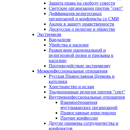
Защита права на свободу совести
Светские организации против "сект"
Диффамация религиозных
организаций и конфликты со СМИ
Акции в защиту нравственности
Дискуссии о религии и обществе
Экстремизм
Вандализм
Убийства и насилие
Разжигание национальной и
религиозной розни и призывы к
насилию
Противодействие экстремизму
Межконфессиональные отношения
Русская Православная Церковь и
католики
Христианство и ислам
Традиционные религии против "сект"
Внутриконфессиональные отношения
Взаимоотношения
мусульманских организаций
Православные юрисдикции
Прочие конфессии
Другие примеры сотрудничества и
конфликтов