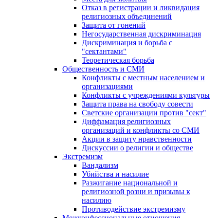
Отказ в регистрации и ликвидация
религиозных объединений
Защита от гонений
Негосударственная дискриминация
Дискриминация и борьба с
"сектантами"
Теоретическая борьба
Общественность и СМИ
Конфликты с местным населением и
организациями
Конфликты с учреждениями культуры
Защита права на свободу совести
Светские организации против "сект"
Диффамация религиозных
организаций и конфликты со СМИ
Акции в защиту нравственности
Дискуссии о религии и обществе
Экстремизм
Вандализм
Убийства и насилие
Разжигание национальной и
религиозной розни и призывы к
насилию
Противодействие экстремизму
Межконфессиональные отношения