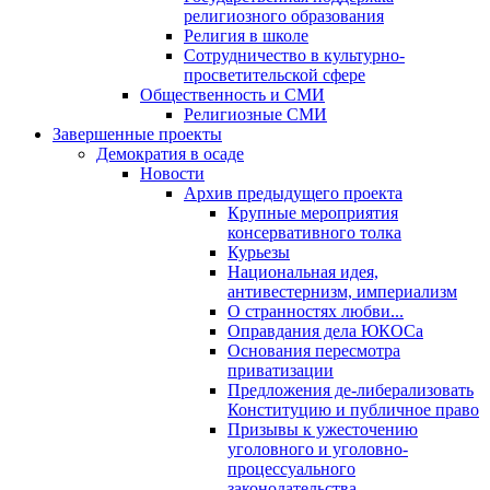
религиозного образования
Религия в школе
Сотрудничество в культурно-
просветительской сфере
Общественность и СМИ
Религиозные СМИ
Завершенные проекты
Демократия в осаде
Новости
Архив предыдущего проекта
Крупные мероприятия
консервативного толка
Курьезы
Национальная идея,
антивестернизм, империализм
О странностях любви...
Оправдания дела ЮКОСа
Основания пересмотра
приватизации
Предложения де-либерализовать
Конституцию и публичное право
Призывы к ужесточению
уголовного и уголовно-
процессуального
законодательства