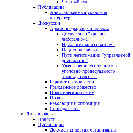
Честный суд
Публикации
Аннотированный указатель
литературы
Дискуссии
Архив предыдущего проекта
Дискуссия о "кризисе
либерализма"
Идеология консерватизма
Национальная идея
Пути легитимации "управляемой
демократии"
Ужесточение уголовного и
уголовно-процесуального
законодательства
Барометр демократии
Гражданское общество
Политический режим
Право
Революция и оппозиция
Свобода слова
Язык вражды
Новости
Публикации
Документы других организаций