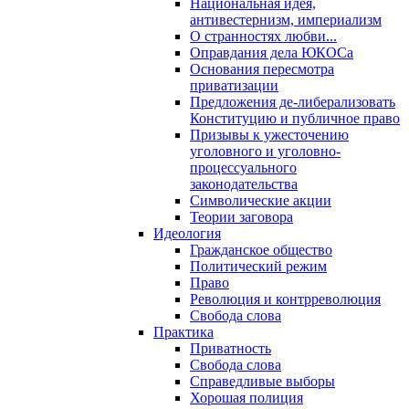
Национальная идея,
антивестернизм, империализм
О странностях любви...
Оправдания дела ЮКОСа
Основания пересмотра
приватизации
Предложения де-либерализовать
Конституцию и публичное право
Призывы к ужесточению
уголовного и уголовно-
процессуального
законодательства
Символические акции
Теории заговора
Идеология
Гражданское общество
Политический режим
Право
Революция и контрреволюция
Свобода слова
Практика
Приватность
Свобода слова
Справедливые выборы
Хорошая полиция