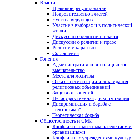
Власти
Правовое регулирование
Покровительство властей
Чувства верующих
Участие в выборах и в политической
жизни
Дискуссии о религии и власти
Дискуссии о религии и праве
Религии и карантин
Соглашения
Гонения
Административное и полицейское
вмешательство
Места для молитвы
Отказ в регистрации и ликвидация
религиозных объединений
Защита от гонений
Негосударственная дискриминация
Дискриминация и борьба с
"сектантами"
Теоретическая борьба
Общественность и СМИ
Конфликты с местным населением и
организациями
Конфликты с учреждениями культуры