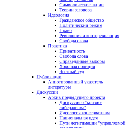
Символические акции
Теории заговора
Идеология
Гражданское общество
Политический режим
Право
Революция и контрреволюция
Свобода слова
Практика
Приватность
Свобода слова
Справедливые выборы
Хорошая полиция
Честный суд
Публикации
Аннотированный указатель
литературы
Дискуссии
Архив предыдущего проекта
Дискуссия о "кризисе
либерализма"
Идеология консерватизма
Национальная идея
Пути легитимации "управляемой