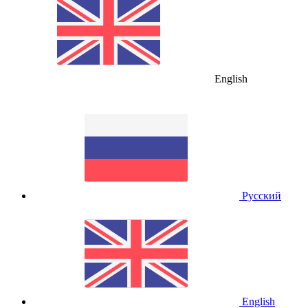
English
Русский
English