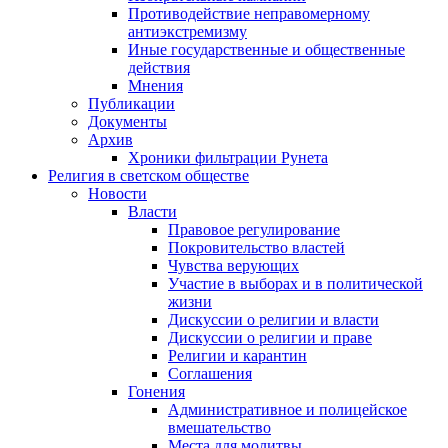
Противодействие неправомерному
антиэкстремизму
Иные государственные и общественные
действия
Мнения
Публикации
Документы
Архив
Хроники фильтрации Рунета
Религия в светском обществе
Новости
Власти
Правовое регулирование
Покровительство властей
Чувства верующих
Участие в выборах и в политической
жизни
Дискуссии о религии и власти
Дискуссии о религии и праве
Религии и карантин
Соглашения
Гонения
Административное и полицейское
вмешательство
Места для молитвы