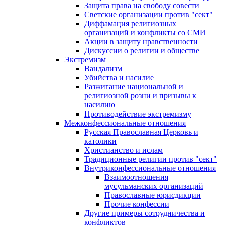
Защита права на свободу совести
Светские организации против "сект"
Диффамация религиозных
организаций и конфликты со СМИ
Акции в защиту нравственности
Дискуссии о религии и обществе
Экстремизм
Вандализм
Убийства и насилие
Разжигание национальной и
религиозной розни и призывы к
насилию
Противодействие экстремизму
Межконфессиональные отношения
Русская Православная Церковь и
католики
Христианство и ислам
Традиционные религии против "сект"
Внутриконфессиональные отношения
Взаимоотношения
мусульманских организаций
Православные юрисдикции
Прочие конфессии
Другие примеры сотрудничества и
конфликтов