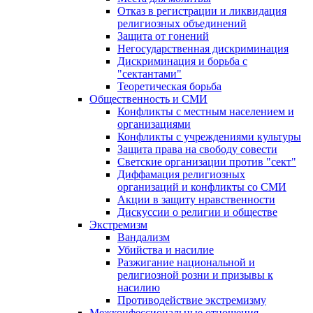
Отказ в регистрации и ликвидация
религиозных объединений
Защита от гонений
Негосударственная дискриминация
Дискриминация и борьба с
"сектантами"
Теоретическая борьба
Общественность и СМИ
Конфликты с местным населением и
организациями
Конфликты с учреждениями культуры
Защита права на свободу совести
Светские организации против "сект"
Диффамация религиозных
организаций и конфликты со СМИ
Акции в защиту нравственности
Дискуссии о религии и обществе
Экстремизм
Вандализм
Убийства и насилие
Разжигание национальной и
религиозной розни и призывы к
насилию
Противодействие экстремизму
Межконфессиональные отношения