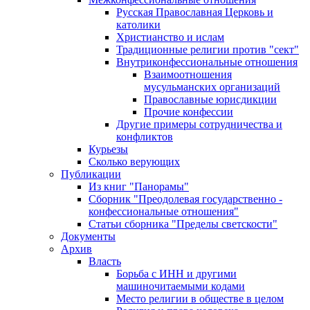
Русская Православная Церковь и
католики
Христианство и ислам
Традиционные религии против "сект"
Внутриконфессиональные отношения
Взаимоотношения
мусульманских организаций
Православные юрисдикции
Прочие конфессии
Другие примеры сотрудничества и
конфликтов
Курьезы
Сколько верующих
Публикации
Из книг "Панорамы"
Сборник "Преодолевая государственно -
конфессиональные отношения"
Статьи сборника "Пределы светскости"
Документы
Архив
Власть
Борьба с ИНН и другими
машиночитаемыми кодами
Место религии в обществе в целом