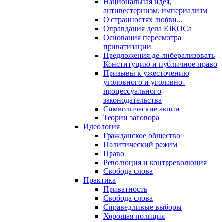
Национальная идея,
антивестернизм, империализм
О странностях любви...
Оправдания дела ЮКОСа
Основания пересмотра
приватизации
Предложения де-либерализовать
Конституцию и публичное право
Призывы к ужесточению
уголовного и уголовно-
процессуального
законодательства
Символические акции
Теории заговора
Идеология
Гражданское общество
Политический режим
Право
Революция и контрреволюция
Свобода слова
Практика
Приватность
Свобода слова
Справедливые выборы
Хорошая полиция