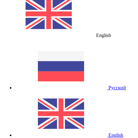
English
Русский
English