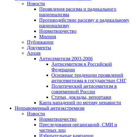
Новости
Проявления расизма и радикального
национализма
Противодействие расизму и радикальному
национализму
Нормотворчество
Мнения
Публикации
Документы
Архив
Антисемитизм 2003-2006
Антисемитизм в Российской
Федерации
Основные тенденции проявлений
антисемитизма в государствах СНГ
Политический антисемитизм в
современной России
Статьи, доклады, репортажи
Карта нападений по мотиву ненависти
Неправомерный антиэкстремизм
Новости
Нормотворчество
Преследования организаций, СМИ и
частных лиц
Избирательные кампании