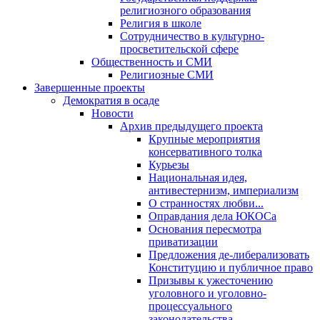
религиозного образования
Религия в школе
Сотрудничество в культурно-
просветительской сфере
Общественность и СМИ
Религиозные СМИ
Завершенные проекты
Демократия в осаде
Новости
Архив предыдущего проекта
Крупные мероприятия
консервативного толка
Курьезы
Национальная идея,
антивестернизм, империализм
О странностях любви...
Оправдания дела ЮКОСа
Основания пересмотра
приватизации
Предложения де-либерализовать
Конституцию и публичное право
Призывы к ужесточению
уголовного и уголовно-
процессуального
законодательства