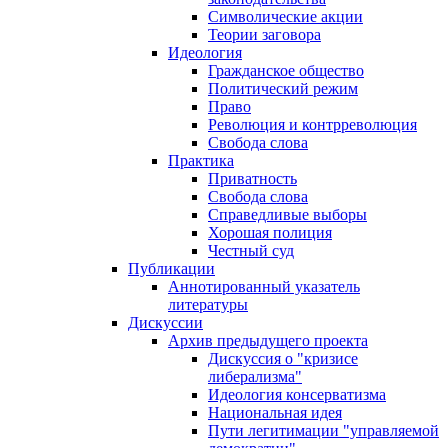
Символические акции
Теории заговора
Идеология
Гражданское общество
Политический режим
Право
Революция и контрреволюция
Свобода слова
Практика
Приватность
Свобода слова
Справедливые выборы
Хорошая полиция
Честный суд
Публикации
Аннотированный указатель
литературы
Дискуссии
Архив предыдущего проекта
Дискуссия о "кризисе
либерализма"
Идеология консерватизма
Национальная идея
Пути легитимации "управляемой