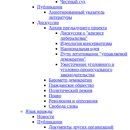
Честный суд
Публикации
Аннотированный указатель
литературы
Дискуссии
Архив предыдущего проекта
Дискуссия о "кризисе
либерализма"
Идеология консерватизма
Национальная идея
Пути легитимации "управляемой
демократии"
Ужесточение уголовного и
уголовно-процесуального
законодательства
Барометр демократии
Гражданское общество
Политический режим
Право
Революция и оппозиция
Свобода слова
Язык вражды
Новости
Публикации
Документы других организаций