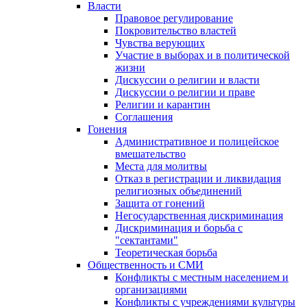
Власти
Правовое регулирование
Покровительство властей
Чувства верующих
Участие в выборах и в политической
жизни
Дискуссии о религии и власти
Дискуссии о религии и праве
Религии и карантин
Соглашения
Гонения
Административное и полицейское
вмешательство
Места для молитвы
Отказ в регистрации и ликвидация
религиозных объединений
Защита от гонений
Негосударственная дискриминация
Дискриминация и борьба с
"сектантами"
Теоретическая борьба
Общественность и СМИ
Конфликты с местным населением и
организациями
Конфликты с учреждениями культуры