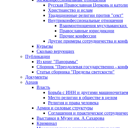
Русская Православная Церковь и католи
Христианство и ислам
Традиционные религии против "сект"
Внутриконфессиональные отношения
Взаимоотношения мусульманских 
Православные юрисдикции
Прочие конфессии
Другие примеры сотрудничества и конф
Курьезы
Сколько верующих
Публикации
Из книг "Панорамы"
Сборник "Преодолевая государственно - кон
Статьи сборника "Пределы светскости"
Документы
Архив
Власть
Борьба с ИНН и другими машиночитае
Место религии в обществе в целом
Религия и права человека
Армия и силовые структуры
Соглашения и практическое сотрудниче
Выставки в Музее им. А.Сахарова
Криминал