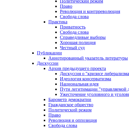
Политический режим
Право
Революция и контрреволюция
Свобода слова
Практика
Приватность
Свобода слова
Справедливые выборы
Хорошая полиция
Честный суд
Публикации
Аннотированный указатель литературы
Дискуссии
Архив предыдущего проекта
Дискуссия о "кризисе либерализм
Идеология консерватизма
Национальная идея
Пути легитимации "управляемой 
Ужесточение уголовного и уголов
Барометр демократии
Гражданское общество
Политический режим
Право
Революция и оппозиция
Свобода слова