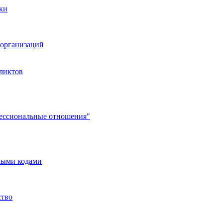
ки
организаций
ликтов
фессиональные отношения"
мыми кодами
ство