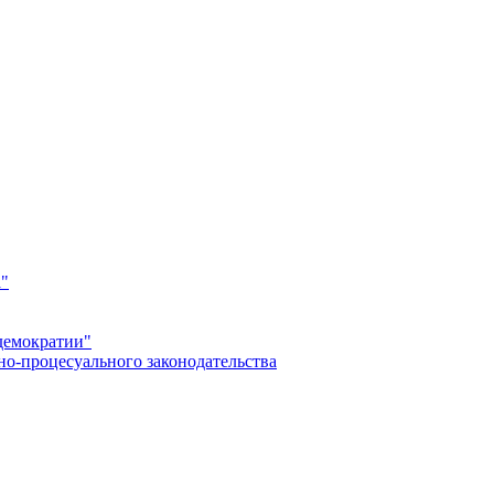
а"
демократии"
но-процесуального законодательства