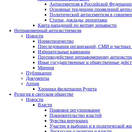
Антисемитизм в Российской Федерации
Основные тенденции проявлений антис
Политический антисемитизм в совреме
Статьи, доклады, репортажи
Карта нападений по мотиву ненависти
Неправомерный антиэкстремизм
Новости
Нормотворчество
Преследования организаций, СМИ и частных
Избирательные кампании
Противодействие неправомерному антиэкстр
Иные государственные и общественные дейст
Мнения
Публикации
Документы
Архив
Хроники фильтрации Рунета
Религия в светском обществе
Новости
Власти
Правовое регулирование
Покровительство властей
Чувства верующих
Участие в выборах и в политической ж
Дискуссии о религии и власти