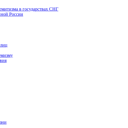
емитизма в государствах СНГ
нной России
 лиц
емизму
вия
изни