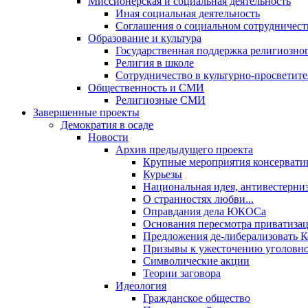
Миссионерская и социальная деятельность
Иная социальная деятельность
Соглашения о социальном сотрудничест
Образование и культура
Государственная поддержка религиозно
Религия в школе
Сотрудничество в культурно-просветите
Общественность и СМИ
Религиозные СМИ
Завершенные проекты
Демократия в осаде
Новости
Архив предыдущего проекта
Крупные мероприятия консервати
Курьезы
Национальная идея, антивестерни
О странностях любви...
Оправдания дела ЮКОСа
Основания пересмотра приватиза
Предложения де-либерализовать 
Призывы к ужесточению уголовног
Символические акции
Теории заговора
Идеология
Гражданское общество