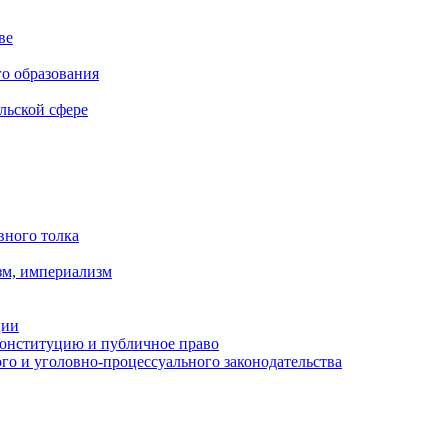
ве
го образования
льской сфере
вного толка
зм, империализм
ции
Конституцию и публичное право
о и уголовно-процессуального законодательства