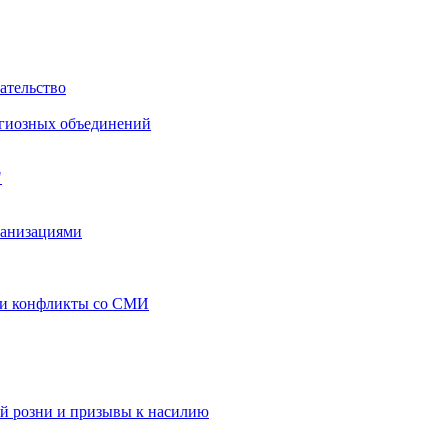
ательство
игиозных объединений
"
ганизациями
 и конфликты со СМИ
й розни и призывы к насилию