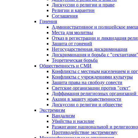
Дискуссии о религии и праве
Религии и карантин
Соглашения
Гонения
Административное и полицейское вмеш
Места для молитвы
Отказ в регистрации и ликвидация рел
Защита от гонений
Негосударственная дискриминация
Дискриминация и борьба с "сектантами
Теоретическая борьба
Общественность и СМИ
Конфликты с местным населением и ор
Конфликты с учреждениями культуры
Защита права на свободу совести
Светские организации против "сект"
Диффамация религиозных организаций
Акции в защиту нравственности
Дискуссии о религии и обществе
Экстремизм
Вандализм
Убийства и насилие
Разжигание национальной и религиозно
Противодействие экстремизму
Межконфессиональные отношения