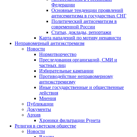
Федерации
Основные тенденции проявлений
антисемитизма в государствах СНГ
Политический антисемитизм в
современной России
Статьи, доклады, репортажи
Карта нападений по мотиву ненависти
Неправомерный антиэкстремизм
Новости
Нормотворчество
Преследования организаций, СМИ и
частных лиц
Избирательные кампании
Противодействие неправомерному
антиэкстремизму
Иные государственные и общественные
действия
Мнения
Публикации
Документы
Архив
Хроники фильтрации Рунета
Религия в светском обществе
Новости
Власти