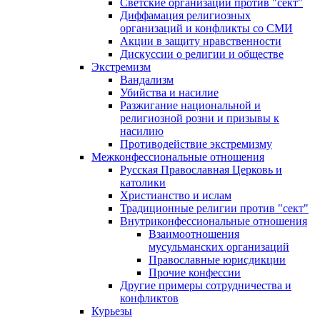
Светские организации против "сект"
Диффамация религиозных
организаций и конфликты со СМИ
Акции в защиту нравственности
Дискуссии о религии и обществе
Экстремизм
Вандализм
Убийства и насилие
Разжигание национальной и
религиозной розни и призывы к
насилию
Противодействие экстремизму
Межконфессиональные отношения
Русская Православная Церковь и
католики
Христианство и ислам
Традиционные религии против "сект"
Внутриконфессиональные отношения
Взаимоотношения
мусульманских организаций
Православные юрисдикции
Прочие конфессии
Другие примеры сотрудничества и
конфликтов
Курьезы