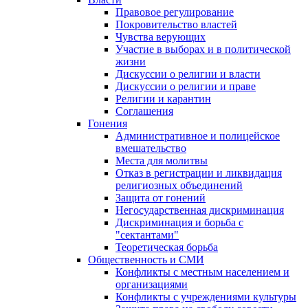
Правовое регулирование
Покровительство властей
Чувства верующих
Участие в выборах и в политической
жизни
Дискуссии о религии и власти
Дискуссии о религии и праве
Религии и карантин
Соглашения
Гонения
Административное и полицейское
вмешательство
Места для молитвы
Отказ в регистрации и ликвидация
религиозных объединений
Защита от гонений
Негосударственная дискриминация
Дискриминация и борьба с
"сектантами"
Теоретическая борьба
Общественность и СМИ
Конфликты с местным населением и
организациями
Конфликты с учреждениями культуры