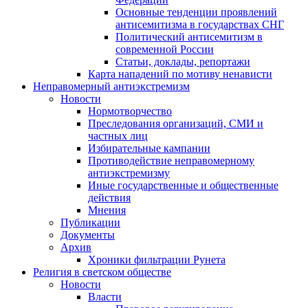
Основные тенденции проявлений
антисемитизма в государствах СНГ
Политический антисемитизм в
современной России
Статьи, доклады, репортажи
Карта нападений по мотиву ненависти
Неправомерный антиэкстремизм
Новости
Нормотворчество
Преследования организаций, СМИ и
частных лиц
Избирательные кампании
Противодействие неправомерному
антиэкстремизму
Иные государственные и общественные
действия
Мнения
Публикации
Документы
Архив
Хроники фильтрации Рунета
Религия в светском обществе
Новости
Власти