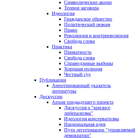
Символические акции
Теории заговора
Идеология
Гражданское общество
Политический режим
Право
Революция и контрреволюция
Свобода слова
Практика
Приватность
Свобода слова
Справедливые выборы
Хорошая полиция
Честный суд
Публикации
Аннотированный указатель
литературы
Дискуссии
Архив предыдущего проекта
Дискуссия о "кризисе
либерализма"
Идеология консерватизма
Национальная идея
Пути легитимации "управляемой
демократии"