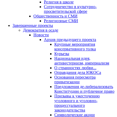
Религия в школе
Сотрудничество в культурно-
просветительской сфере
Общественность и СМИ
Религиозные СМИ
Завершенные проекты
Демократия в осаде
Новости
Архив предыдущего проекта
Крупные мероприятия
консервативного толка
Курьезы
Национальная идея,
антивестернизм, империализм
О странностях любви...
Оправдания дела ЮКОСа
Основания пересмотра
приватизации
Предложения де-либерализовать
Конституцию и публичное право
Призывы к ужесточению
уголовного и уголовно-
процессуального
законодательства
Символические акции