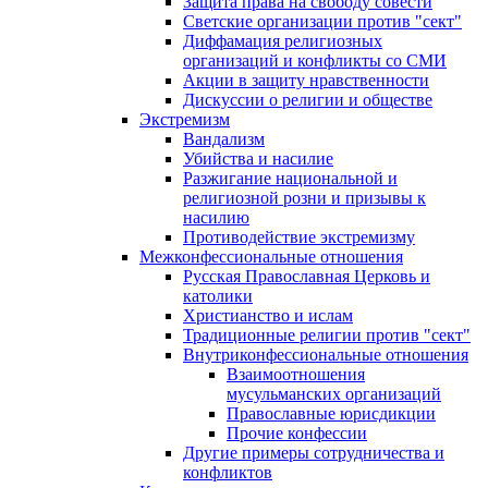
Защита права на свободу совести
Светские организации против "сект"
Диффамация религиозных
организаций и конфликты со СМИ
Акции в защиту нравственности
Дискуссии о религии и обществе
Экстремизм
Вандализм
Убийства и насилие
Разжигание национальной и
религиозной розни и призывы к
насилию
Противодействие экстремизму
Межконфессиональные отношения
Русская Православная Церковь и
католики
Христианство и ислам
Традиционные религии против "сект"
Внутриконфессиональные отношения
Взаимоотношения
мусульманских организаций
Православные юрисдикции
Прочие конфессии
Другие примеры сотрудничества и
конфликтов