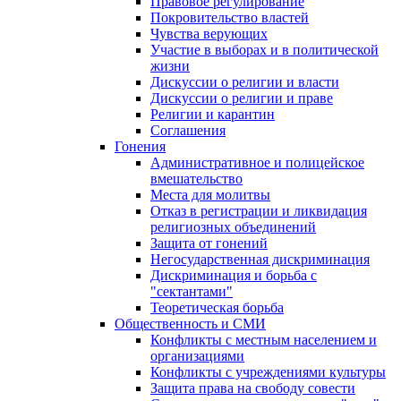
Правовое регулирование
Покровительство властей
Чувства верующих
Участие в выборах и в политической
жизни
Дискуссии о религии и власти
Дискуссии о религии и праве
Религии и карантин
Соглашения
Гонения
Административное и полицейское
вмешательство
Места для молитвы
Отказ в регистрации и ликвидация
религиозных объединений
Защита от гонений
Негосударственная дискриминация
Дискриминация и борьба с
"сектантами"
Теоретическая борьба
Общественность и СМИ
Конфликты с местным населением и
организациями
Конфликты с учреждениями культуры
Защита права на свободу совести