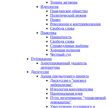
Теории заговора
Идеология
Гражданское общество
Политический режим
Право
Революция и контрреволюция
Свобода слова
Практика
Приватность
Свобода слова
Справедливые выборы
Хорошая полиция
Честный суд
Публикации
Аннотированный указатель
литературы
Дискуссии
Архив предыдущего проекта
Дискуссия о "кризисе
либерализма"
Идеология консерватизма
Национальная идея
Пути легитимации "управляемой
демократии"
Ужесточение уголовного и