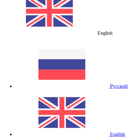
English
Русский
English