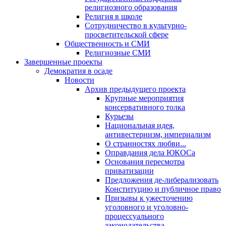
религиозного образования
Религия в школе
Сотрудничество в культурно-
просветительской сфере
Общественность и СМИ
Религиозные СМИ
Завершенные проекты
Демократия в осаде
Новости
Архив предыдущего проекта
Крупные мероприятия
консервативного толка
Курьезы
Национальная идея,
антивестернизм, империализм
О странностях любви...
Оправдания дела ЮКОСа
Основания пересмотра
приватизации
Предложения де-либерализовать
Конституцию и публичное право
Призывы к ужесточению
уголовного и уголовно-
процессуального
законодательства