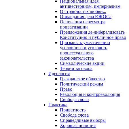
Национальная идея,
антивестернизм, империализм
О странностях любви...
Оправдания дела ЮКОСа
Основания пересмотра
приватизации
Предложения де-либерализовать
Конституцию и публичное право
Призывы к ужесточению
уголовного и уголовно-
процессуального
законодательства
Символические акции
Теории заговора
Идеология
Гражданское общество
Политический режим
Право
Революция и контрреволюция
Свобода слова
Практика
Приватность
Свобода слова
Справедливые выборы
Хорошая полиция