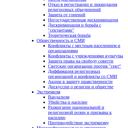
Отказ в регистрации и ликвидация
религиозных объединений
Защита от гонений
Негосударственная дискриминация
Дискриминация и борьба с
"сектантами"
Теоретическая борьба
Общественность и СМИ
Конфликты с местным населением и
организациями
Конфликты с учреждениями культуры
Защита права на свободу совести
Светские организации против "сект"
Диффамация религиозных
организаций и конфликты со СМИ
Акции в защиту нравственности
Дискуссии о религии и обществе
Экстремизм
Вандализм
Убийства и насилие
Разжигание национальной и
религиозной розни и призывы к
насилию
Противодействие экстремизму
Межконфессиональные отношения