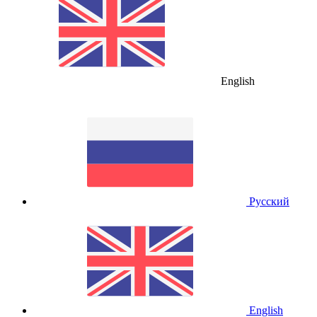
English
Русский
English