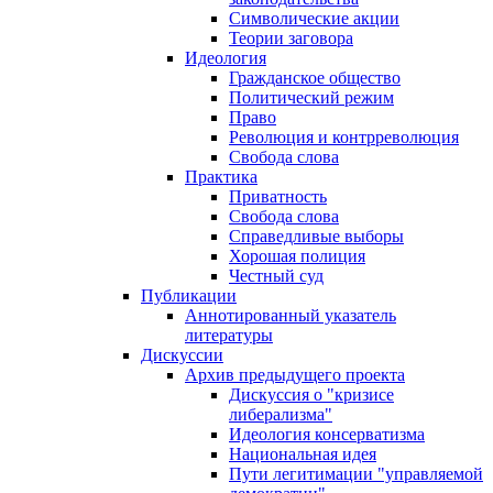
Символические акции
Теории заговора
Идеология
Гражданское общество
Политический режим
Право
Революция и контрреволюция
Свобода слова
Практика
Приватность
Свобода слова
Справедливые выборы
Хорошая полиция
Честный суд
Публикации
Аннотированный указатель
литературы
Дискуссии
Архив предыдущего проекта
Дискуссия о "кризисе
либерализма"
Идеология консерватизма
Национальная идея
Пути легитимации "управляемой