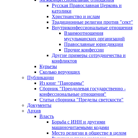
Русская Православная Церковь и
католики
Христианство и ислам
Традиционные религии против "сект"
Внутриконфессиональные отношения
Взаимоотношения
мусульманских организаций
Православные юрисдикции
Прочие конфессии
Другие примеры сотрудничества и
конфликтов
Курьезы
Сколько верующих
Публикации
Из книг "Панорамы"
Сборник "Преодолевая государственно -
конфессиональные отношения"
Статьи сборника "Пределы светскости"
Документы
Архив
Власть
Борьба с ИНН и другими
машиночитаемыми кодами
Место религии в обществе в целом