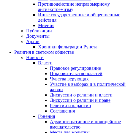
Противодействие неправомерному
антиэкстремизму
Иные государственные и общественные
действия
Мнения
Публикации
Документы
Архив
Хроники фильтрации Рунета
Религия в светском обществе
Новости
Власти
Правовое регулирование
Покровительство властей
Чувства верующих
Участие в выборах и в политической
жизни
Дискуссии о религии и власти
Дискуссии о религии и праве
Религии и карантин
Соглашения
Гонения
Административное и полицейское
вмешательство
Места для молитвы