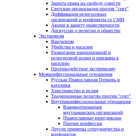
Защита права на свободу совести
Светские организации против "сект"
Диффамация религиозных
организаций и конфликты со СМИ
Акции в защиту нравственности
Дискуссии о религии и обществе
Экстремизм
Вандализм
Убийства и насилие
Разжигание национальной и
религиозной розни и призывы к
насилию
Противодействие экстремизму
Межконфессиональные отношения
Русская Православная Церковь и
католики
Христианство и ислам
Традиционные религии против "сект"
Внутриконфессиональные отношения
Взаимоотношения
мусульманских организаций
Православные юрисдикции
Прочие конфессии
Другие примеры сотрудничества и
конфликтов