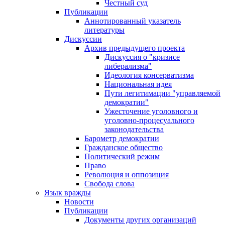
Честный суд
Публикации
Аннотированный указатель
литературы
Дискуссии
Архив предыдущего проекта
Дискуссия о "кризисе
либерализма"
Идеология консерватизма
Национальная идея
Пути легитимации "управляемой
демократии"
Ужесточение уголовного и
уголовно-процесуального
законодательства
Барометр демократии
Гражданское общество
Политический режим
Право
Революция и оппозиция
Свобода слова
Язык вражды
Новости
Публикации
Документы других организаций