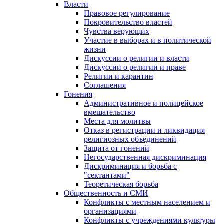
Власти
Правовое регулирование
Покровительство властей
Чувства верующих
Участие в выборах и в политической
жизни
Дискуссии о религии и власти
Дискуссии о религии и праве
Религии и карантин
Соглашения
Гонения
Административное и полицейское
вмешательство
Места для молитвы
Отказ в регистрации и ликвидация
религиозных объединений
Защита от гонений
Негосударственная дискриминация
Дискриминация и борьба с
"сектантами"
Теоретическая борьба
Общественность и СМИ
Конфликты с местным населением и
организациями
Конфликты с учреждениями культуры