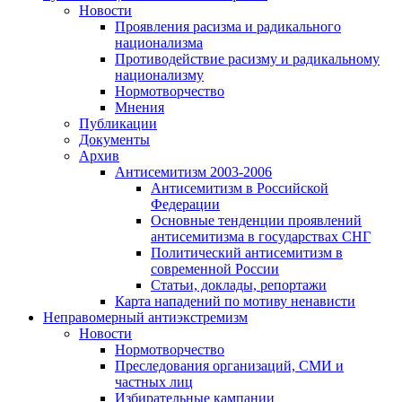
Новости
Проявления расизма и радикального
национализма
Противодействие расизму и радикальному
национализму
Нормотворчество
Мнения
Публикации
Документы
Архив
Антисемитизм 2003-2006
Антисемитизм в Российской
Федерации
Основные тенденции проявлений
антисемитизма в государствах СНГ
Политический антисемитизм в
современной России
Статьи, доклады, репортажи
Карта нападений по мотиву ненависти
Неправомерный антиэкстремизм
Новости
Нормотворчество
Преследования организаций, СМИ и
частных лиц
Избирательные кампании