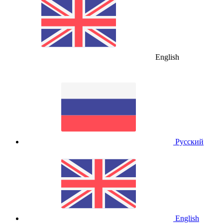
English
Русский
English