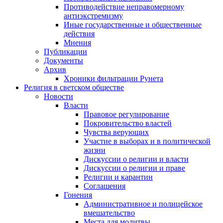
Противодействие неправомерному
антиэкстремизму
Иные государственные и общественные
действия
Мнения
Публикации
Документы
Архив
Хроники фильтрации Рунета
Религия в светском обществе
Новости
Власти
Правовое регулирование
Покровительство властей
Чувства верующих
Участие в выборах и в политической
жизни
Дискуссии о религии и власти
Дискуссии о религии и праве
Религии и карантин
Соглашения
Гонения
Административное и полицейское
вмешательство
Места для молитвы