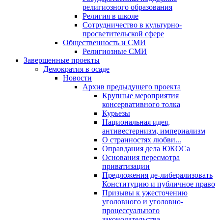
религиозного образования
Религия в школе
Сотрудничество в культурно-
просветительской сфере
Общественность и СМИ
Религиозные СМИ
Завершенные проекты
Демократия в осаде
Новости
Архив предыдущего проекта
Крупные мероприятия
консервативного толка
Курьезы
Национальная идея,
антивестернизм, империализм
О странностях любви...
Оправдания дела ЮКОСа
Основания пересмотра
приватизации
Предложения де-либерализовать
Конституцию и публичное право
Призывы к ужесточению
уголовного и уголовно-
процессуального
законодательства