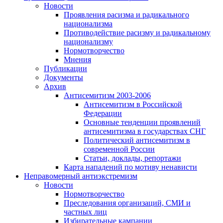
Новости
Проявления расизма и радикального
национализма
Противодействие расизму и радикальному
национализму
Нормотворчество
Мнения
Публикации
Документы
Архив
Антисемитизм 2003-2006
Антисемитизм в Российской
Федерации
Основные тенденции проявлений
антисемитизма в государствах СНГ
Политический антисемитизм в
современной России
Статьи, доклады, репортажи
Карта нападений по мотиву ненависти
Неправомерный антиэкстремизм
Новости
Нормотворчество
Преследования организаций, СМИ и
частных лиц
Избирательные кампании