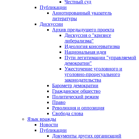
Честный суд
Публикации
Аннотированный указатель
литературы
Дискуссии
Архив предыдущего проекта
Дискуссия о "кризисе
либерализма"
Идеология консерватизма
Национальная идея
Пути легитимации "управляемой
демократии"
Ужесточение уголовного и
уголовно-процесуального
законодательства
Барометр демократии
Гражданское общество
Политический режим
Право
Революция и оппозиция
Свобода слова
Язык вражды
Новости
Публикации
Документы других организаций