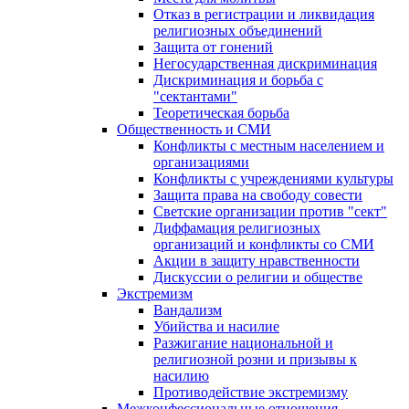
Отказ в регистрации и ликвидация
религиозных объединений
Защита от гонений
Негосударственная дискриминация
Дискриминация и борьба с
"сектантами"
Теоретическая борьба
Общественность и СМИ
Конфликты с местным населением и
организациями
Конфликты с учреждениями культуры
Защита права на свободу совести
Светские организации против "сект"
Диффамация религиозных
организаций и конфликты со СМИ
Акции в защиту нравственности
Дискуссии о религии и обществе
Экстремизм
Вандализм
Убийства и насилие
Разжигание национальной и
религиозной розни и призывы к
насилию
Противодействие экстремизму
Межконфессиональные отношения