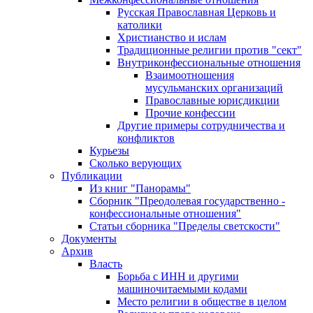
Русская Православная Церковь и
католики
Христианство и ислам
Традиционные религии против "сект"
Внутриконфессиональные отношения
Взаимоотношения
мусульманских организаций
Православные юрисдикции
Прочие конфессии
Другие примеры сотрудничества и
конфликтов
Курьезы
Сколько верующих
Публикации
Из книг "Панорамы"
Сборник "Преодолевая государственно -
конфессиональные отношения"
Статьи сборника "Пределы светскости"
Документы
Архив
Власть
Борьба с ИНН и другими
машиночитаемыми кодами
Место религии в обществе в целом