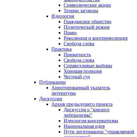
Символические акции
Теории заговора
Идеология
Гражданское общество
Политический режим
Право
Революция и контрреволюция
Свобода слова
Практика
Приватность
Свобода слова
Справедливые выборы
Хорошая полиция
Честный суд
Публикации
Аннотированный указатель
литературы
Дискуссии
Архив предыдущего проекта
Дискуссия о "кризисе
либерализма"
Идеология консерватизма
Национальная идея
Пути легитимации "управляемой