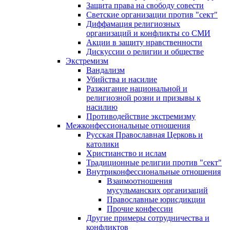
Защита права на свободу совести
Светские организации против "сект"
Диффамация религиозных
организаций и конфликты со СМИ
Акции в защиту нравственности
Дискуссии о религии и обществе
Экстремизм
Вандализм
Убийства и насилие
Разжигание национальной и
религиозной розни и призывы к
насилию
Противодействие экстремизму
Межконфессиональные отношения
Русская Православная Церковь и
католики
Христианство и ислам
Традиционные религии против "сект"
Внутриконфессиональные отношения
Взаимоотношения
мусульманских организаций
Православные юрисдикции
Прочие конфессии
Другие примеры сотрудничества и
конфликтов