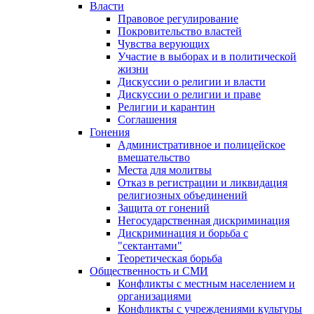
Власти
Правовое регулирование
Покровительство властей
Чувства верующих
Участие в выборах и в политической
жизни
Дискуссии о религии и власти
Дискуссии о религии и праве
Религии и карантин
Соглашения
Гонения
Административное и полицейское
вмешательство
Места для молитвы
Отказ в регистрации и ликвидация
религиозных объединений
Защита от гонений
Негосударственная дискриминация
Дискриминация и борьба с
"сектантами"
Теоретическая борьба
Общественность и СМИ
Конфликты с местным населением и
организациями
Конфликты с учреждениями культуры