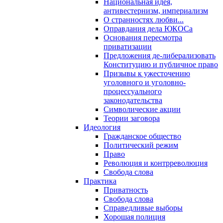
Национальная идея,
антивестернизм, империализм
О странностях любви...
Оправдания дела ЮКОСа
Основания пересмотра
приватизации
Предложения де-либерализовать
Конституцию и публичное право
Призывы к ужесточению
уголовного и уголовно-
процессуального
законодательства
Символические акции
Теории заговора
Идеология
Гражданское общество
Политический режим
Право
Революция и контрреволюция
Свобода слова
Практика
Приватность
Свобода слова
Справедливые выборы
Хорошая полиция