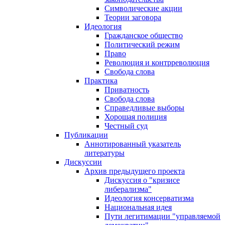
Символические акции
Теории заговора
Идеология
Гражданское общество
Политический режим
Право
Революция и контрреволюция
Свобода слова
Практика
Приватность
Свобода слова
Справедливые выборы
Хорошая полиция
Честный суд
Публикации
Аннотированный указатель
литературы
Дискуссии
Архив предыдущего проекта
Дискуссия о "кризисе
либерализма"
Идеология консерватизма
Национальная идея
Пути легитимации "управляемой