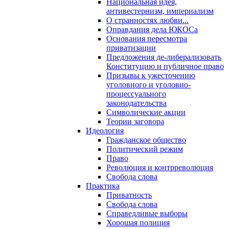
Национальная идея,
антивестернизм, империализм
О странностях любви...
Оправдания дела ЮКОСа
Основания пересмотра
приватизации
Предложения де-либерализовать
Конституцию и публичное право
Призывы к ужесточению
уголовного и уголовно-
процессуального
законодательства
Символические акции
Теории заговора
Идеология
Гражданское общество
Политический режим
Право
Революция и контрреволюция
Свобода слова
Практика
Приватность
Свобода слова
Справедливые выборы
Хорошая полиция