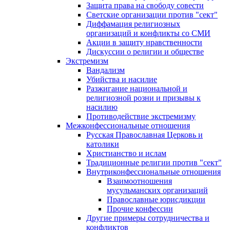
Защита права на свободу совести
Светские организации против "сект"
Диффамация религиозных
организаций и конфликты со СМИ
Акции в защиту нравственности
Дискуссии о религии и обществе
Экстремизм
Вандализм
Убийства и насилие
Разжигание национальной и
религиозной розни и призывы к
насилию
Противодействие экстремизму
Межконфессиональные отношения
Русская Православная Церковь и
католики
Христианство и ислам
Традиционные религии против "сект"
Внутриконфессиональные отношения
Взаимоотношения
мусульманских организаций
Православные юрисдикции
Прочие конфессии
Другие примеры сотрудничества и
конфликтов