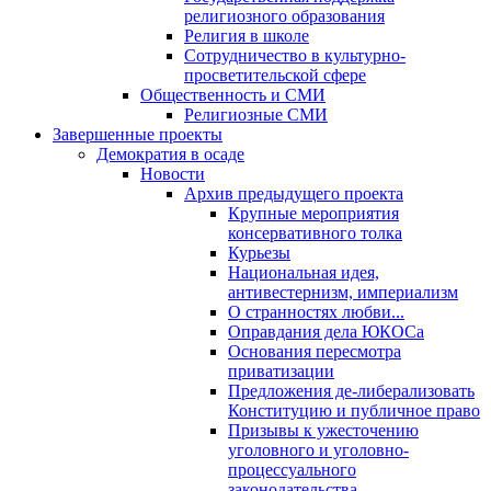
религиозного образования
Религия в школе
Сотрудничество в культурно-
просветительской сфере
Общественность и СМИ
Религиозные СМИ
Завершенные проекты
Демократия в осаде
Новости
Архив предыдущего проекта
Крупные мероприятия
консервативного толка
Курьезы
Национальная идея,
антивестернизм, империализм
О странностях любви...
Оправдания дела ЮКОСа
Основания пересмотра
приватизации
Предложения де-либерализовать
Конституцию и публичное право
Призывы к ужесточению
уголовного и уголовно-
процессуального
законодательства