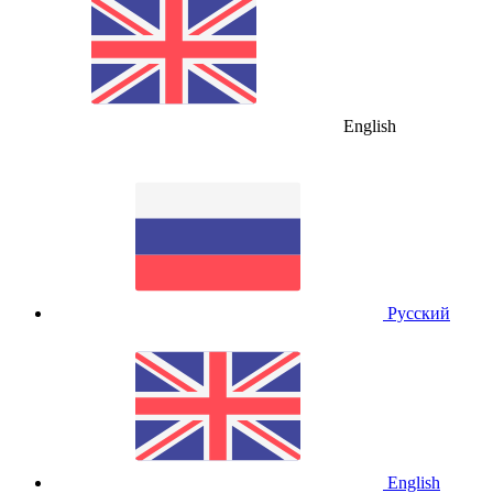
English
Русский
English