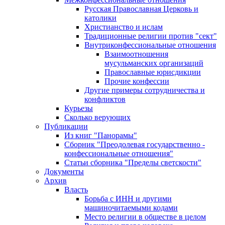
Русская Православная Церковь и
католики
Христианство и ислам
Традиционные религии против "сект"
Внутриконфессиональные отношения
Взаимоотношения
мусульманских организаций
Православные юрисдикции
Прочие конфессии
Другие примеры сотрудничества и
конфликтов
Курьезы
Сколько верующих
Публикации
Из книг "Панорамы"
Сборник "Преодолевая государственно -
конфессиональные отношения"
Статьи сборника "Пределы светскости"
Документы
Архив
Власть
Борьба с ИНН и другими
машиночитаемыми кодами
Место религии в обществе в целом