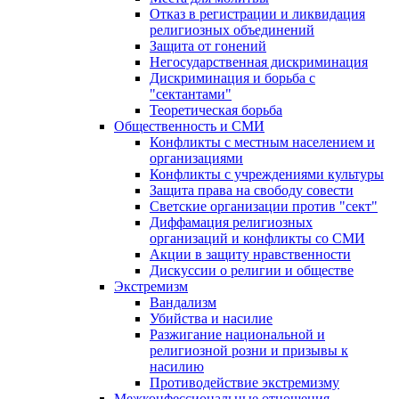
Отказ в регистрации и ликвидация
религиозных объединений
Защита от гонений
Негосударственная дискриминация
Дискриминация и борьба с
"сектантами"
Теоретическая борьба
Общественность и СМИ
Конфликты с местным населением и
организациями
Конфликты с учреждениями культуры
Защита права на свободу совести
Светские организации против "сект"
Диффамация религиозных
организаций и конфликты со СМИ
Акции в защиту нравственности
Дискуссии о религии и обществе
Экстремизм
Вандализм
Убийства и насилие
Разжигание национальной и
религиозной розни и призывы к
насилию
Противодействие экстремизму
Межконфессиональные отношения