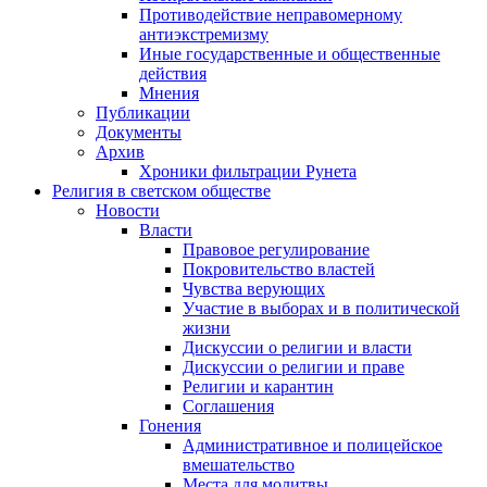
Противодействие неправомерному
антиэкстремизму
Иные государственные и общественные
действия
Мнения
Публикации
Документы
Архив
Хроники фильтрации Рунета
Религия в светском обществе
Новости
Власти
Правовое регулирование
Покровительство властей
Чувства верующих
Участие в выборах и в политической
жизни
Дискуссии о религии и власти
Дискуссии о религии и праве
Религии и карантин
Соглашения
Гонения
Административное и полицейское
вмешательство
Места для молитвы