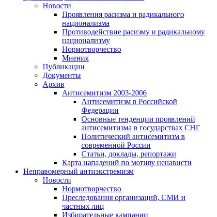
Новости
Проявления расизма и радикального
национализма
Противодействие расизму и радикальному
национализму
Нормотворчество
Мнения
Публикации
Документы
Архив
Антисемитизм 2003-2006
Антисемитизм в Российской
Федерации
Основные тенденции проявлений
антисемитизма в государствах СНГ
Политический антисемитизм в
современной России
Статьи, доклады, репортажи
Карта нападений по мотиву ненависти
Неправомерный антиэкстремизм
Новости
Нормотворчество
Преследования организаций, СМИ и
частных лиц
Избирательные кампании