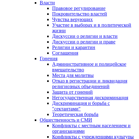
Власти
Правовое регулирование
Покровительство властей
Чувства верующих
Участие в выборах и в политической
жизни
Дискуссии о религии и власти
Дискуссии о религии и праве
Религии и карантин
Соглашения
Гонения
Административное и полицейское
вмешательство
Места для молитвы
Отказ в регистрации и ликвидация
религиозных объединений
Защита от гонений
Негосударственная дискриминация
Дискриминация и борьба с
"сектантами"
Теоретическая борьба
Общественность и СМИ
Конфликты с местным населением и
организациями
Конфликты с учреждениями культуры