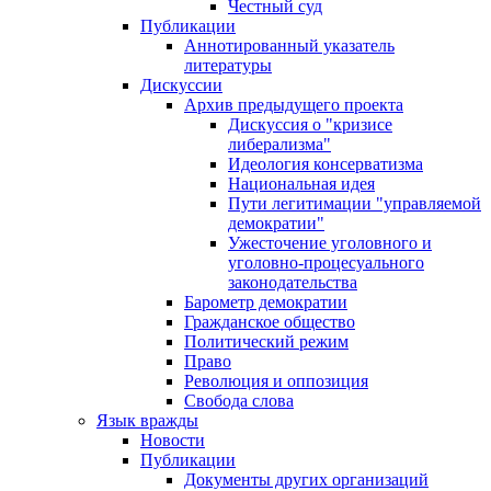
Честный суд
Публикации
Аннотированный указатель
литературы
Дискуссии
Архив предыдущего проекта
Дискуссия о "кризисе
либерализма"
Идеология консерватизма
Национальная идея
Пути легитимации "управляемой
демократии"
Ужесточение уголовного и
уголовно-процесуального
законодательства
Барометр демократии
Гражданское общество
Политический режим
Право
Революция и оппозиция
Свобода слова
Язык вражды
Новости
Публикации
Документы других организаций