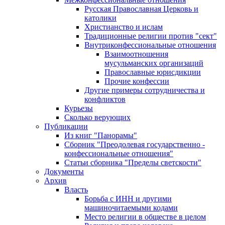
Русская Православная Церковь и
католики
Христианство и ислам
Традиционные религии против "сект"
Внутриконфессиональные отношения
Взаимоотношения
мусульманских организаций
Православные юрисдикции
Прочие конфессии
Другие примеры сотрудничества и
конфликтов
Курьезы
Сколько верующих
Публикации
Из книг "Панорамы"
Сборник "Преодолевая государственно -
конфессиональные отношения"
Статьи сборника "Пределы светскости"
Документы
Архив
Власть
Борьба с ИНН и другими
машиночитаемыми кодами
Место религии в обществе в целом