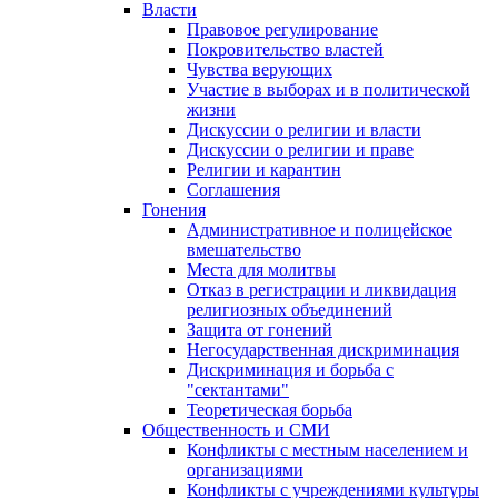
Власти
Правовое регулирование
Покровительство властей
Чувства верующих
Участие в выборах и в политической
жизни
Дискуссии о религии и власти
Дискуссии о религии и праве
Религии и карантин
Соглашения
Гонения
Административное и полицейское
вмешательство
Места для молитвы
Отказ в регистрации и ликвидация
религиозных объединений
Защита от гонений
Негосударственная дискриминация
Дискриминация и борьба с
"сектантами"
Теоретическая борьба
Общественность и СМИ
Конфликты с местным населением и
организациями
Конфликты с учреждениями культуры