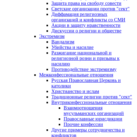
Защита права на свободу совести
Светские организации против "сект"
Диффамация религиозных
организаций и конфликты со СМИ
Акции в защиту нравственности
Дискуссии о религии и обществе
Экстремизм
Вандализм
Убийства и насилие
Разжигание национальной и
религиозной розни и призывы к
насилию
Противодействие экстремизму
Межконфессиональные отношения
Русская Православная Церковь и
католики
Христианство и ислам
Традиционные религии против "сект"
Внутриконфессиональные отношения
Взаимоотношения
мусульманских организаций
Православные юрисдикции
Прочие конфессии
Другие примеры сотрудничества и
конфликтов