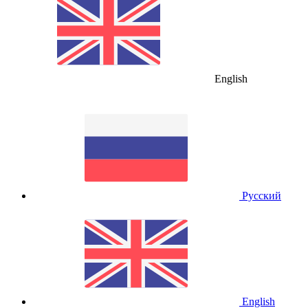
English
Русский
English