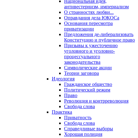
Национальная идея,
антивестернизм, империализм
О странностях любви...
Оправдания дела ЮКОСа
Основания пересмотра
приватизации
Предложения де-либерализовать
Конституцию и публичное право
Призывы к ужесточению
уголовного и уголовно-
процессуального
законодательства
Символические акции
Теории заговора
Идеология
Гражданское общество
Политический режим
Право
Революция и контрреволюция
Свобода слова
Практика
Приватность
Свобода слова
Справедливые выборы
Хорошая полиция