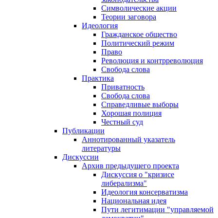
Символические акции
Теории заговора
Идеология
Гражданское общество
Политический режим
Право
Революция и контрреволюция
Свобода слова
Практика
Приватность
Свобода слова
Справедливые выборы
Хорошая полиция
Честный суд
Публикации
Аннотированный указатель
литературы
Дискуссии
Архив предыдущего проекта
Дискуссия о "кризисе
либерализма"
Идеология консерватизма
Национальная идея
Пути легитимации "управляемой