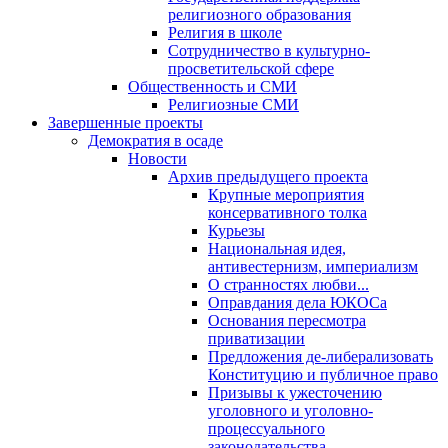
религиозного образования
Религия в школе
Сотрудничество в культурно-
просветительской сфере
Общественность и СМИ
Религиозные СМИ
Завершенные проекты
Демократия в осаде
Новости
Архив предыдущего проекта
Крупные мероприятия
консервативного толка
Курьезы
Национальная идея,
антивестернизм, империализм
О странностях любви...
Оправдания дела ЮКОСа
Основания пересмотра
приватизации
Предложения де-либерализовать
Конституцию и публичное право
Призывы к ужесточению
уголовного и уголовно-
процессуального
законодательства