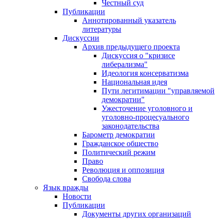
Честный суд
Публикации
Аннотированный указатель
литературы
Дискуссии
Архив предыдущего проекта
Дискуссия о "кризисе
либерализма"
Идеология консерватизма
Национальная идея
Пути легитимации "управляемой
демократии"
Ужесточение уголовного и
уголовно-процесуального
законодательства
Барометр демократии
Гражданское общество
Политический режим
Право
Революция и оппозиция
Свобода слова
Язык вражды
Новости
Публикации
Документы других организаций