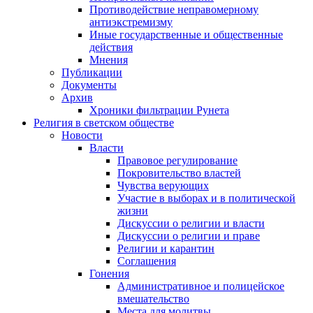
Противодействие неправомерному
антиэкстремизму
Иные государственные и общественные
действия
Мнения
Публикации
Документы
Архив
Хроники фильтрации Рунета
Религия в светском обществе
Новости
Власти
Правовое регулирование
Покровительство властей
Чувства верующих
Участие в выборах и в политической
жизни
Дискуссии о религии и власти
Дискуссии о религии и праве
Религии и карантин
Соглашения
Гонения
Административное и полицейское
вмешательство
Места для молитвы