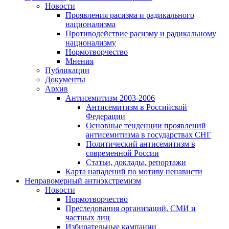
Новости
Проявления расизма и радикального
национализма
Противодействие расизму и радикальному
национализму
Нормотворчество
Мнения
Публикации
Документы
Архив
Антисемитизм 2003-2006
Антисемитизм в Российской
Федерации
Основные тенденции проявлений
антисемитизма в государствах СНГ
Политический антисемитизм в
современной России
Статьи, доклады, репортажи
Карта нападений по мотиву ненависти
Неправомерный антиэкстремизм
Новости
Нормотворчество
Преследования организаций, СМИ и
частных лиц
Избирательные кампании