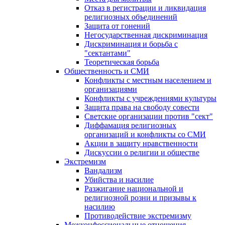
Отказ в регистрации и ликвидация
религиозных объединений
Защита от гонений
Негосударственная дискриминация
Дискриминация и борьба с
"сектантами"
Теоретическая борьба
Общественность и СМИ
Конфликты с местным населением и
организациями
Конфликты с учреждениями культуры
Защита права на свободу совести
Светские организации против "сект"
Диффамация религиозных
организаций и конфликты со СМИ
Акции в защиту нравственности
Дискуссии о религии и обществе
Экстремизм
Вандализм
Убийства и насилие
Разжигание национальной и
религиозной розни и призывы к
насилию
Противодействие экстремизму
Межконфессиональные отношения