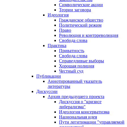
Символические акции
Теории заговора
Идеология
Гражданское общество
Политический режим
Право
Революция и контрреволюция
Свобода слова
Практика
Приватность
Свобода слова
Справедливые выборы
Хорошая полиция
Честный суд
Публикации
Аннотированный указатель
литературы
Дискуссии
Архив предыдущего проекта
Дискуссия о "кризисе
либерализма"
Идеология консерватизма
Национальная идея
Пути легитимации "управляемой