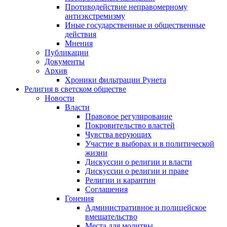
Противодействие неправомерному
антиэкстремизму
Иные государственные и общественные
действия
Мнения
Публикации
Документы
Архив
Хроники фильтрации Рунета
Религия в светском обществе
Новости
Власти
Правовое регулирование
Покровительство властей
Чувства верующих
Участие в выборах и в политической
жизни
Дискуссии о религии и власти
Дискуссии о религии и праве
Религии и карантин
Соглашения
Гонения
Административное и полицейское
вмешательство
Места для молитвы