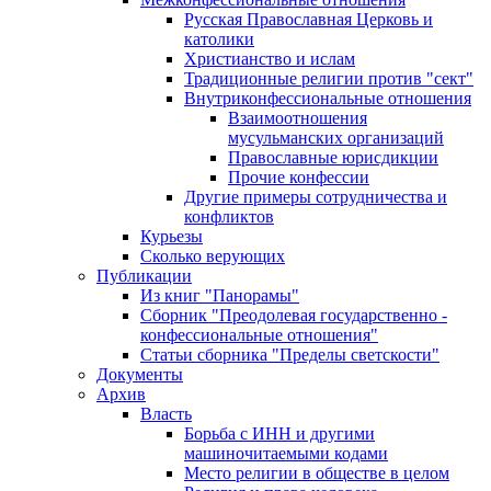
Русская Православная Церковь и
католики
Христианство и ислам
Традиционные религии против "сект"
Внутриконфессиональные отношения
Взаимоотношения
мусульманских организаций
Православные юрисдикции
Прочие конфессии
Другие примеры сотрудничества и
конфликтов
Курьезы
Сколько верующих
Публикации
Из книг "Панорамы"
Сборник "Преодолевая государственно -
конфессиональные отношения"
Статьи сборника "Пределы светскости"
Документы
Архив
Власть
Борьба с ИНН и другими
машиночитаемыми кодами
Место религии в обществе в целом