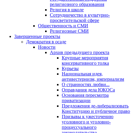
религиозного образования
Религия в школе
Сотрудничество в культурно-
просветительской сфере
Общественность и СМИ
Религиозные СМИ
Завершенные проекты
Демократия в осаде
Новости
Архив предыдущего проекта
Крупные мероприятия
консервативного толка
Курьезы
Национальная идея,
антивестернизм, империализм
О странностях любви...
Оправдания дела ЮКОСа
Основания пересмотра
приватизации
Предложения де-либерализовать
Конституцию и публичное право
Призывы к ужесточению
уголовного и уголовно-
процессуального
законодательства