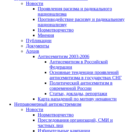
Новости
Проявления расизма и радикального
национализма
Противодействие расизму и радикальному
национализму
Нормотворчество
Мнения
Публикации
Документы
Архив
Антисемитизм 2003-2006
Антисемитизм в Российской
Федерации
Основные тенденции проявлений
антисемитизма в государствах СНГ
Политический антисемитизм в
современной России
Статьи, доклады, репортажи
Карта нападений по мотиву ненависти
Неправомерный антиэкстремизм
Новости
Нормотворчество
Преследования организаций, СМИ и
частных лиц
Избирательные кампании