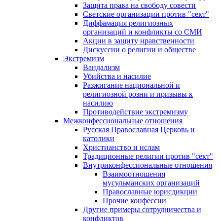
Защита права на свободу совести
Светские организации против "сект"
Диффамация религиозных
организаций и конфликты со СМИ
Акции в защиту нравственности
Дискуссии о религии и обществе
Экстремизм
Вандализм
Убийства и насилие
Разжигание национальной и
религиозной розни и призывы к
насилию
Противодействие экстремизму
Межконфессиональные отношения
Русская Православная Церковь и
католики
Христианство и ислам
Традиционные религии против "сект"
Внутриконфессиональные отношения
Взаимоотношения
мусульманских организаций
Православные юрисдикции
Прочие конфессии
Другие примеры сотрудничества и
конфликтов