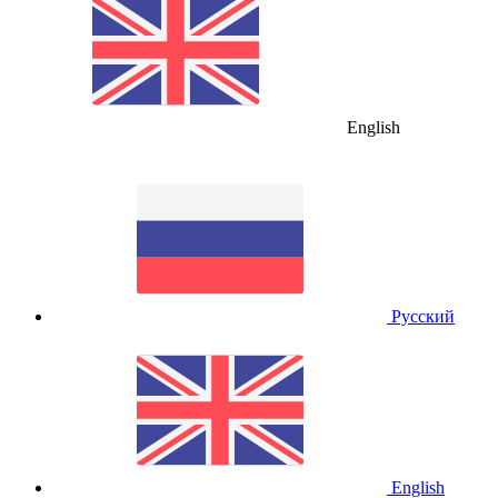
English
Русский
English