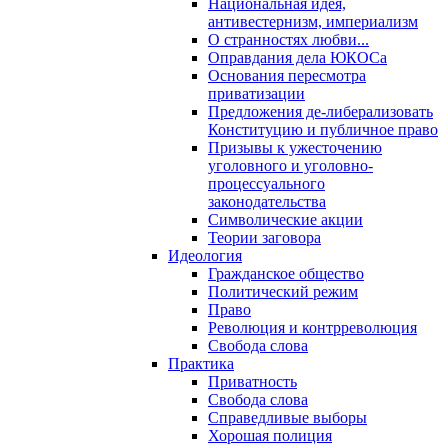
Национальная идея,
антивестернизм, империализм
О странностях любви...
Оправдания дела ЮКОСа
Основания пересмотра
приватизации
Предложения де-либерализовать
Конституцию и публичное право
Призывы к ужесточению
уголовного и уголовно-
процессуального
законодательства
Символические акции
Теории заговора
Идеология
Гражданское общество
Политический режим
Право
Революция и контрреволюция
Свобода слова
Практика
Приватность
Свобода слова
Справедливые выборы
Хорошая полиция