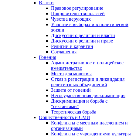
Власти
Правовое регулирование
Покровительство властей
Чувства верующих
Участие в выборах и в политической
жизни
Дискуссии о религии и власти
Дискуссии о религии и праве
Религии и карантин
Соглашения
Гонения
Административное и полицейское
вмешательство
Места для молитвы
Отказ в регистрации и ликвидация
религиозных объединений
Защита от гонений
Негосударственная дискриминация
Дискриминация и борьба с
"сектантами"
Теоретическая борьба
Общественность и СМИ
Конфликты с местным населением и
организациями
Конфликты с учреждениями культуры