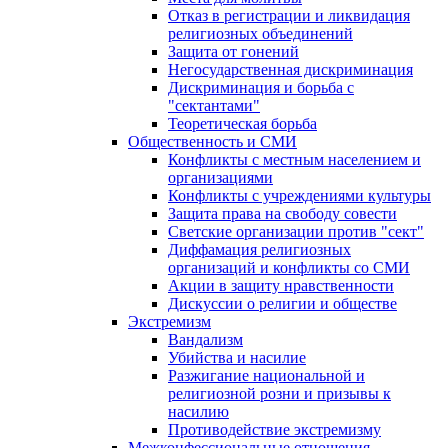
Отказ в регистрации и ликвидация
религиозных объединений
Защита от гонений
Негосударственная дискриминация
Дискриминация и борьба с
"сектантами"
Теоретическая борьба
Общественность и СМИ
Конфликты с местным населением и
организациями
Конфликты с учреждениями культуры
Защита права на свободу совести
Светские организации против "сект"
Диффамация религиозных
организаций и конфликты со СМИ
Акции в защиту нравственности
Дискуссии о религии и обществе
Экстремизм
Вандализм
Убийства и насилие
Разжигание национальной и
религиозной розни и призывы к
насилию
Противодействие экстремизму
Межконфессиональные отношения