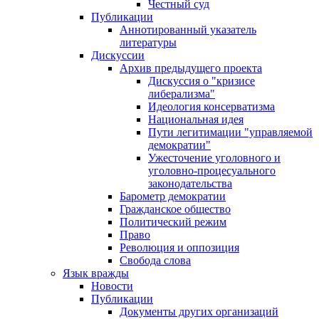
Честный суд
Публикации
Аннотированный указатель
литературы
Дискуссии
Архив предыдущего проекта
Дискуссия о "кризисе
либерализма"
Идеология консерватизма
Национальная идея
Пути легитимации "управляемой
демократии"
Ужесточение уголовного и
уголовно-процесуального
законодательства
Барометр демократии
Гражданское общество
Политический режим
Право
Революция и оппозиция
Свобода слова
Язык вражды
Новости
Публикации
Документы других организаций