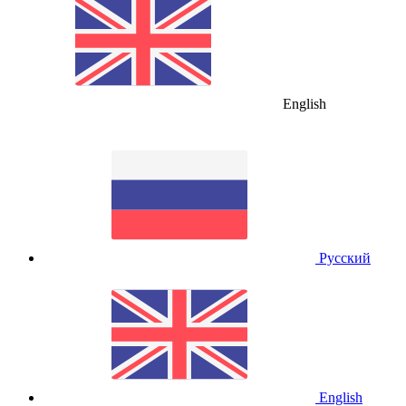
English
Русский
English