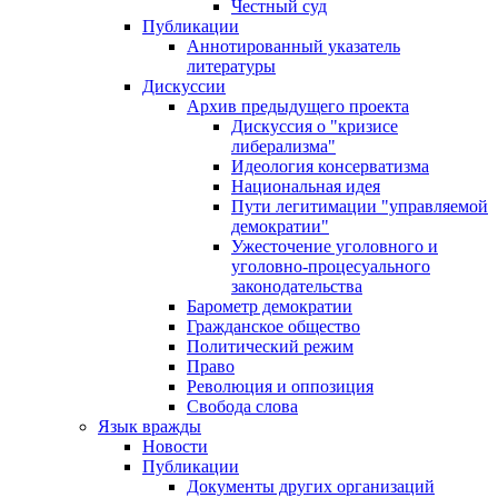
Честный суд
Публикации
Аннотированный указатель
литературы
Дискуссии
Архив предыдущего проекта
Дискуссия о "кризисе
либерализма"
Идеология консерватизма
Национальная идея
Пути легитимации "управляемой
демократии"
Ужесточение уголовного и
уголовно-процесуального
законодательства
Барометр демократии
Гражданское общество
Политический режим
Право
Революция и оппозиция
Свобода слова
Язык вражды
Новости
Публикации
Документы других организаций