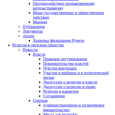
Противодействие неправомерному
антиэкстремизму
Иные государственные и общественные
действия
Мнения
Публикации
Документы
Архив
Хроники фильтрации Рунета
Религия в светском обществе
Новости
Власти
Правовое регулирование
Покровительство властей
Чувства верующих
Участие в выборах и в политической
жизни
Дискуссии о религии и власти
Дискуссии о религии и праве
Религии и карантин
Соглашения
Гонения
Административное и полицейское
вмешательство
Места для молитвы