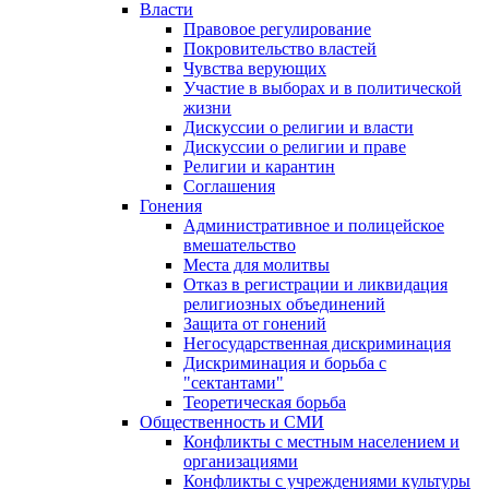
Власти
Правовое регулирование
Покровительство властей
Чувства верующих
Участие в выборах и в политической
жизни
Дискуссии о религии и власти
Дискуссии о религии и праве
Религии и карантин
Соглашения
Гонения
Административное и полицейское
вмешательство
Места для молитвы
Отказ в регистрации и ликвидация
религиозных объединений
Защита от гонений
Негосударственная дискриминация
Дискриминация и борьба с
"сектантами"
Теоретическая борьба
Общественность и СМИ
Конфликты с местным населением и
организациями
Конфликты с учреждениями культуры