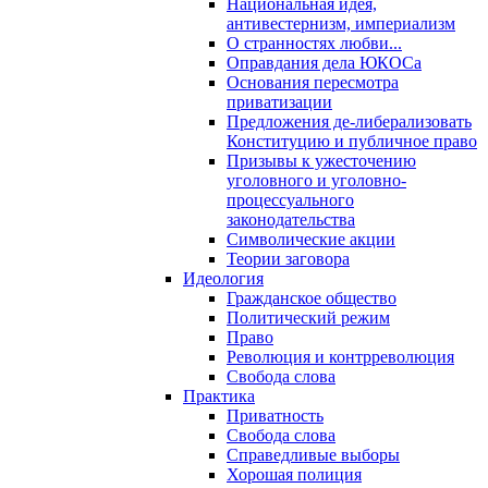
Национальная идея,
антивестернизм, империализм
О странностях любви...
Оправдания дела ЮКОСа
Основания пересмотра
приватизации
Предложения де-либерализовать
Конституцию и публичное право
Призывы к ужесточению
уголовного и уголовно-
процессуального
законодательства
Символические акции
Теории заговора
Идеология
Гражданское общество
Политический режим
Право
Революция и контрреволюция
Свобода слова
Практика
Приватность
Свобода слова
Справедливые выборы
Хорошая полиция