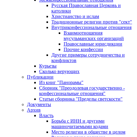
Русская Православная Церковь и
католики
Христианство и ислам
Традиционные религии против "сект"
Внутриконфессиональные отношения
Взаимоотношения
мусульманских организаций
Православные юрисдикции
Прочие конфессии
Другие примеры сотрудничества и
конфликтов
Курьезы
Сколько верующих
Публикации
Из книг "Панорамы"
Сборник "Преодолевая государственно -
конфессиональные отношения"
Статьи сборника "Пределы светскости"
Документы
Архив
Власть
Борьба с ИНН и другими
машиночитаемыми кодами
Место религии в обществе в целом