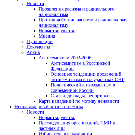
Новости
Проявления расизма и радикального
национализма
Противодействие расизму и радикальному
национализму
Нормотворчество
Мнения
Публикации
Документы
Архив
Антисемитизм 2003-2006
Антисемитизм в Российской
Федерации
Основные тенденции проявлений
антисемитизма в государствах СНГ
Политический антисемитизм в
современной России
Статьи, доклады, репортажи
Карта нападений по мотиву ненависти
Неправомерный антиэкстремизм
Новости
Нормотворчество
Преследования организаций, СМИ и
частных лиц
Избирательные кампании