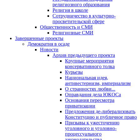
религиозного образования
Религия в школе
Сотрудничество в культурно-
просветительской сфере
Общественность и СМИ
Религиозные СМИ
Завершенные проекты
Демократия в осаде
Новости
Архив предыдущего проекта
Крупные мероприятия
консервативного толка
Курьезы
Национальная идея,
антивестернизм, империализм
О странностях любви...
Оправдания дела ЮКОСа
Основания пересмотра
приватизации
Предложения де-либерализовать
Конституцию и публичное право
Призывы к ужесточению
уголовного и уголовно-
процессуального
законодательства