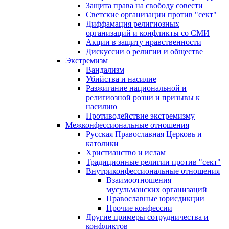
Защита права на свободу совести
Светские организации против "сект"
Диффамация религиозных
организаций и конфликты со СМИ
Акции в защиту нравственности
Дискуссии о религии и обществе
Экстремизм
Вандализм
Убийства и насилие
Разжигание национальной и
религиозной розни и призывы к
насилию
Противодействие экстремизму
Межконфессиональные отношения
Русская Православная Церковь и
католики
Христианство и ислам
Традиционные религии против "сект"
Внутриконфессиональные отношения
Взаимоотношения
мусульманских организаций
Православные юрисдикции
Прочие конфессии
Другие примеры сотрудничества и
конфликтов