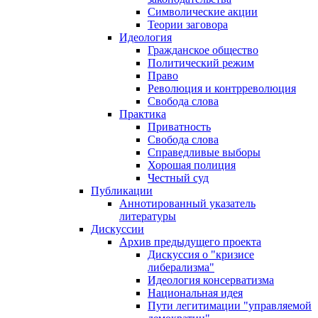
Символические акции
Теории заговора
Идеология
Гражданское общество
Политический режим
Право
Революция и контрреволюция
Свобода слова
Практика
Приватность
Свобода слова
Справедливые выборы
Хорошая полиция
Честный суд
Публикации
Аннотированный указатель
литературы
Дискуссии
Архив предыдущего проекта
Дискуссия о "кризисе
либерализма"
Идеология консерватизма
Национальная идея
Пути легитимации "управляемой