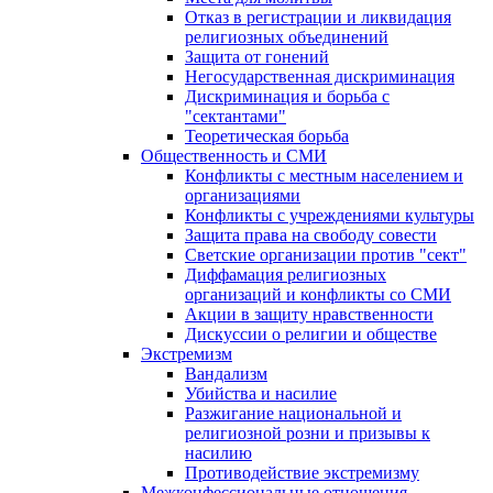
Отказ в регистрации и ликвидация
религиозных объединений
Защита от гонений
Негосударственная дискриминация
Дискриминация и борьба с
"сектантами"
Теоретическая борьба
Общественность и СМИ
Конфликты с местным населением и
организациями
Конфликты с учреждениями культуры
Защита права на свободу совести
Светские организации против "сект"
Диффамация религиозных
организаций и конфликты со СМИ
Акции в защиту нравственности
Дискуссии о религии и обществе
Экстремизм
Вандализм
Убийства и насилие
Разжигание национальной и
религиозной розни и призывы к
насилию
Противодействие экстремизму
Межконфессиональные отношения