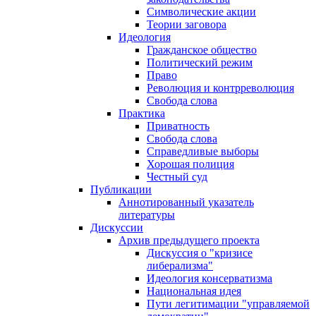
Символические акции
Теории заговора
Идеология
Гражданское общество
Политический режим
Право
Революция и контрреволюция
Свобода слова
Практика
Приватность
Свобода слова
Справедливые выборы
Хорошая полиция
Честный суд
Публикации
Аннотированный указатель
литературы
Дискуссии
Архив предыдущего проекта
Дискуссия о "кризисе
либерализма"
Идеология консерватизма
Национальная идея
Пути легитимации "управляемой