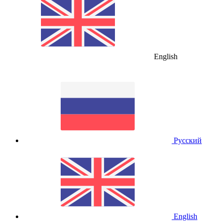
English
Русский
English