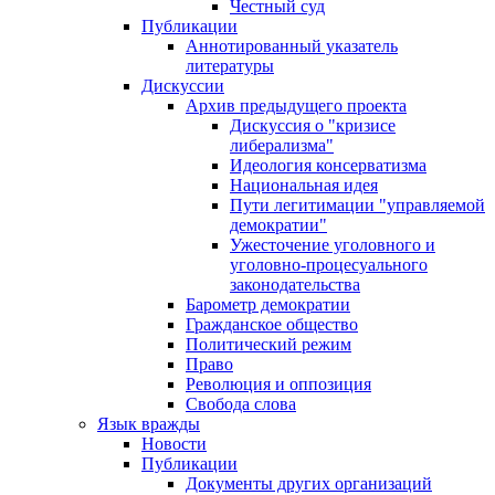
Честный суд
Публикации
Аннотированный указатель
литературы
Дискуссии
Архив предыдущего проекта
Дискуссия о "кризисе
либерализма"
Идеология консерватизма
Национальная идея
Пути легитимации "управляемой
демократии"
Ужесточение уголовного и
уголовно-процесуального
законодательства
Барометр демократии
Гражданское общество
Политический режим
Право
Революция и оппозиция
Свобода слова
Язык вражды
Новости
Публикации
Документы других организаций