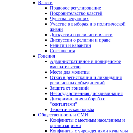
Власти
Правовое регулирование
Покровительство властей
Чувства верующих
Участие в выборах и в политической
жизни
Дискуссии о религии и власти
Дискуссии о религии и праве
Религии и карантин
Соглашения
Гонения
Административное и полицейское
вмешательство
Места для молитвы
Отказ в регистрации и ликвидация
религиозных объединений
Защита от гонений
Негосударственная дискриминация
Дискриминация и борьба с
"сектантами"
Теоретическая борьба
Общественность и СМИ
Конфликты с местным населением и
организациями
Конфликты с учреждениями культуры