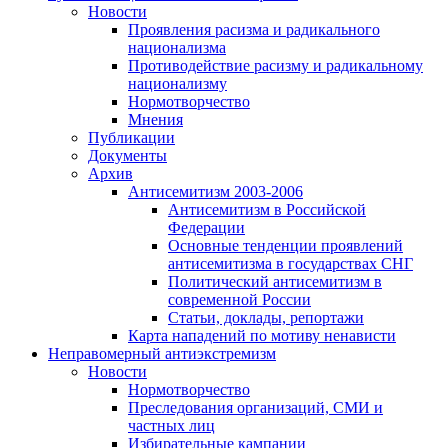
Новости
Проявления расизма и радикального
национализма
Противодействие расизму и радикальному
национализму
Нормотворчество
Мнения
Публикации
Документы
Архив
Антисемитизм 2003-2006
Антисемитизм в Российской
Федерации
Основные тенденции проявлений
антисемитизма в государствах СНГ
Политический антисемитизм в
современной России
Статьи, доклады, репортажи
Карта нападений по мотиву ненависти
Неправомерный антиэкстремизм
Новости
Нормотворчество
Преследования организаций, СМИ и
частных лиц
Избирательные кампании