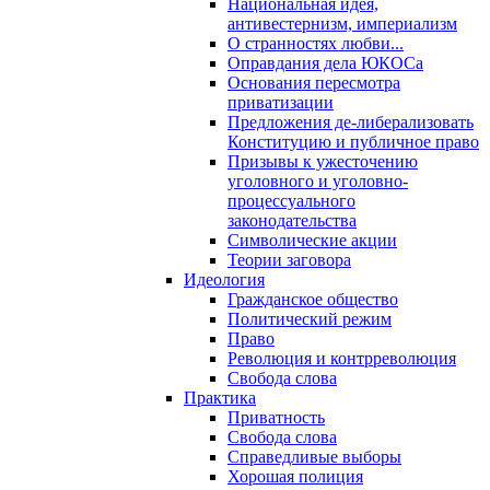
Национальная идея,
антивестернизм, империализм
О странностях любви...
Оправдания дела ЮКОСа
Основания пересмотра
приватизации
Предложения де-либерализовать
Конституцию и публичное право
Призывы к ужесточению
уголовного и уголовно-
процессуального
законодательства
Символические акции
Теории заговора
Идеология
Гражданское общество
Политический режим
Право
Революция и контрреволюция
Свобода слова
Практика
Приватность
Свобода слова
Справедливые выборы
Хорошая полиция