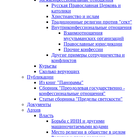
Русская Православная Церковь и
католики
Христианство и ислам
Традиционные религии против "сект"
Внутриконфессиональные отношения
Взаимоотношения
мусульманских организаций
Православные юрисдикции
Прочие конфессии
Другие примеры сотрудничества и
конфликтов
Курьезы
Сколько верующих
Публикации
Из книг "Панорамы"
Сборник "Преодолевая государственно -
конфессиональные отношения"
Статьи сборника "Пределы светскости"
Документы
Архив
Власть
Борьба с ИНН и другими
машиночитаемыми кодами
Место религии в обществе в целом