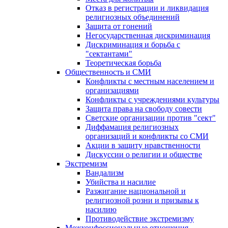
Отказ в регистрации и ликвидация
религиозных объединений
Защита от гонений
Негосударственная дискриминация
Дискриминация и борьба с
"сектантами"
Теоретическая борьба
Общественность и СМИ
Конфликты с местным населением и
организациями
Конфликты с учреждениями культуры
Защита права на свободу совести
Светские организации против "сект"
Диффамация религиозных
организаций и конфликты со СМИ
Акции в защиту нравственности
Дискуссии о религии и обществе
Экстремизм
Вандализм
Убийства и насилие
Разжигание национальной и
религиозной розни и призывы к
насилию
Противодействие экстремизму
Межконфессиональные отношения