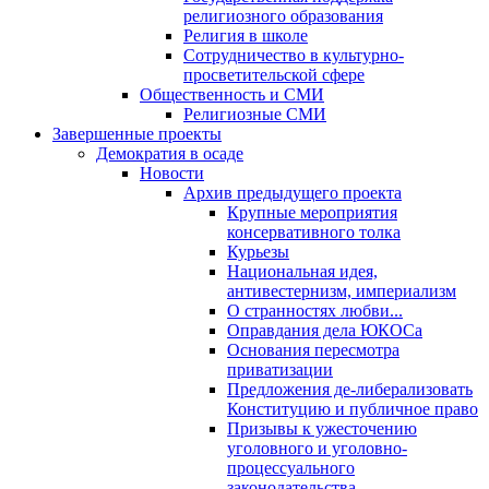
религиозного образования
Религия в школе
Сотрудничество в культурно-
просветительской сфере
Общественность и СМИ
Религиозные СМИ
Завершенные проекты
Демократия в осаде
Новости
Архив предыдущего проекта
Крупные мероприятия
консервативного толка
Курьезы
Национальная идея,
антивестернизм, империализм
О странностях любви...
Оправдания дела ЮКОСа
Основания пересмотра
приватизации
Предложения де-либерализовать
Конституцию и публичное право
Призывы к ужесточению
уголовного и уголовно-
процессуального
законодательства