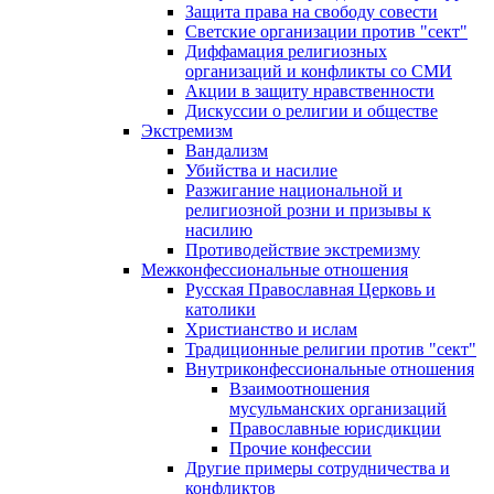
Защита права на свободу совести
Светские организации против "сект"
Диффамация религиозных
организаций и конфликты со СМИ
Акции в защиту нравственности
Дискуссии о религии и обществе
Экстремизм
Вандализм
Убийства и насилие
Разжигание национальной и
религиозной розни и призывы к
насилию
Противодействие экстремизму
Межконфессиональные отношения
Русская Православная Церковь и
католики
Христианство и ислам
Традиционные религии против "сект"
Внутриконфессиональные отношения
Взаимоотношения
мусульманских организаций
Православные юрисдикции
Прочие конфессии
Другие примеры сотрудничества и
конфликтов