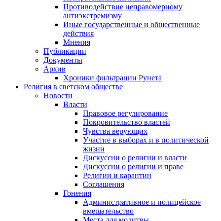
Противодействие неправомерному
антиэкстремизму
Иные государственные и общественные
действия
Мнения
Публикации
Документы
Архив
Хроники фильтрации Рунета
Религия в светском обществе
Новости
Власти
Правовое регулирование
Покровительство властей
Чувства верующих
Участие в выборах и в политической
жизни
Дискуссии о религии и власти
Дискуссии о религии и праве
Религии и карантин
Соглашения
Гонения
Административное и полицейское
вмешательство
Места для молитвы