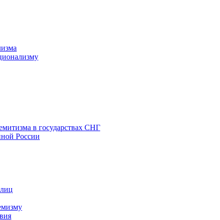
лизма
ционализму
емитизма в государствах СНГ
нной России
 лиц
емизму
вия