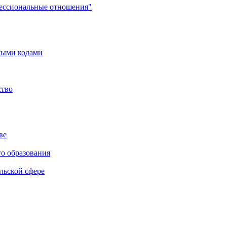
фессиональные отношения"
мыми кодами
ство
ве
го образования
льской сфере