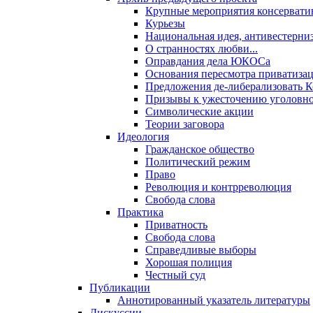
Крупные мероприятия консервати
Курьезы
Национальная идея, антивестерни
О странностях любви...
Оправдания дела ЮКОСа
Основания пересмотра приватиза
Предложения де-либерализовать 
Призывы к ужесточению уголовног
Символические акции
Теории заговора
Идеология
Гражданское общество
Политический режим
Право
Революция и контрреволюция
Свобода слова
Практика
Приватность
Свобода слова
Справедливые выборы
Хорошая полиция
Честный суд
Публикации
Аннотированный указатель литературы
Дискуссии