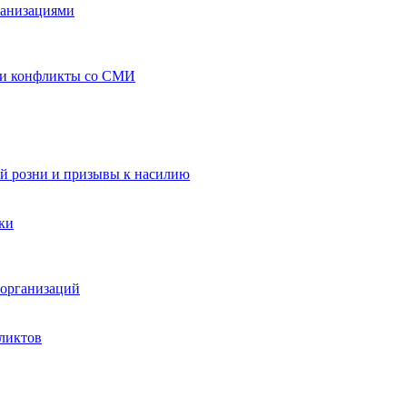
ганизациями
 и конфликты со СМИ
й розни и призывы к насилию
ки
организаций
ликтов