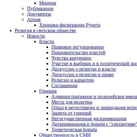
Мнения
Публикации
Документы
Архив
Хроники фильтрации Рунета
Религия в светском обществе
Новости
Власти
Правовое регулирование
Покровительство властей
Чувства верующих
Участие в выборах и в политической ж
Дискуссии о религии и власти
Дискуссии о религии и праве
Религии и карантин
Соглашения
Гонения
Административное и полицейское вмеш
Места для молитвы
Отказ в регистрации и ликвидация рел
Защита от гонений
Негосударственная дискриминация
Дискриминация и борьба с "сектантами
Теоретическая борьба
Общественность и СМИ