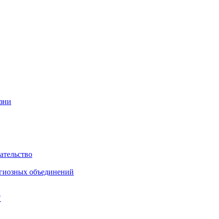
изни
ательство
игиозных объединений
"