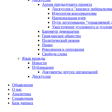
Архив предыдущего проекта
Дискуссия о "кризисе либерализм
Идеология консерватизма
Национальная идея
Пути легитимации "управляемой 
Ужесточение уголовного и уголов
Барометр демократии
Гражданское общество
Политический режим
Право
Революция и оппозиция
Свобода слова
Язык вражды
Новости
Публикации
Документы других организаций
Дискуссии
Объявления
О нас
Аналитика
Справочник
База данных