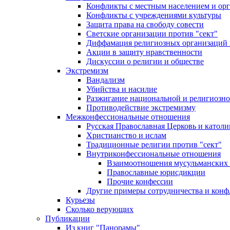
Конфликты с местным населением и ор
Конфликты с учреждениями культуры
Защита права на свободу совести
Светские организации против "сект"
Диффамация религиозных организаций
Акции в защиту нравственности
Дискуссии о религии и обществе
Экстремизм
Вандализм
Убийства и насилие
Разжигание национальной и религиозно
Противодействие экстремизму
Межконфессиональные отношения
Русская Православная Церковь и католи
Христианство и ислам
Традиционные религии против "сект"
Внутриконфессиональные отношения
Взаимоотношения мусульманских 
Православные юрисдикции
Прочие конфессии
Другие примеры сотрудничества и конф
Курьезы
Сколько верующих
Публикации
Из книг "Панорамы"