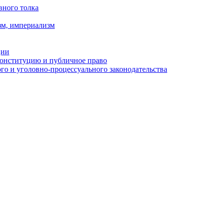
вного толка
зм, империализм
ции
Конституцию и публичное право
о и уголовно-процессуального законодательства