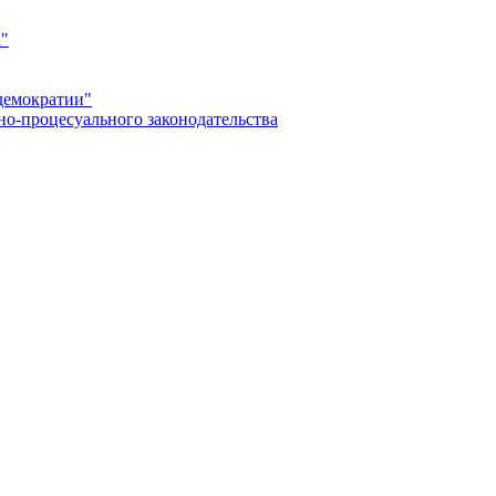
а"
демократии"
но-процесуального законодательства