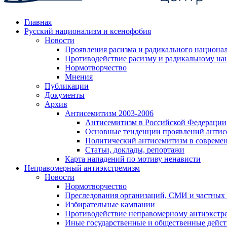
Главная
Русский национализм и ксенофобия
Новости
Проявления расизма и радикального национа
Противодействие расизму и радикальному на
Нормотворчество
Мнения
Публикации
Документы
Архив
Антисемитизм 2003-2006
Антисемитизм в Российской Федерации
Основные тенденции проявлений антис
Политический антисемитизм в совреме
Статьи, доклады, репортажи
Карта нападений по мотиву ненависти
Неправомерный антиэкстремизм
Новости
Нормотворчество
Преследования организаций, СМИ и частных
Избирательные кампании
Противодействие неправомерному антиэкстр
Иные государственные и общественные дейст