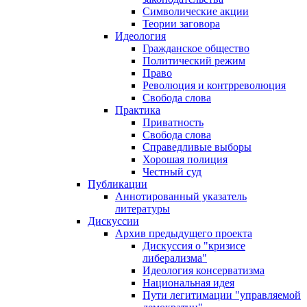
Символические акции
Теории заговора
Идеология
Гражданское общество
Политический режим
Право
Революция и контрреволюция
Свобода слова
Практика
Приватность
Свобода слова
Справедливые выборы
Хорошая полиция
Честный суд
Публикации
Аннотированный указатель
литературы
Дискуссии
Архив предыдущего проекта
Дискуссия о "кризисе
либерализма"
Идеология консерватизма
Национальная идея
Пути легитимации "управляемой