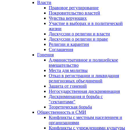
Власти
Правовое регулирование
Покровительство властей
Чувства верующих
Участие в выборах и в политической
жизни
Дискуссии о религии и власти
Дискуссии о религии и праве
Религии и карантин
Соглашения
Гонения
Административное и полицейское
вмешательство
Места для молитвы
Отказ в регистрации и ликвидация
религиозных объединений
Защита от гонений
Негосударственная дискриминация
Дискриминация и борьба с
"сектантами"
Теоретическая борьба
Общественность и СМИ
Конфликты с местным населением и
организациями
Конфликты с учреждениями культуры