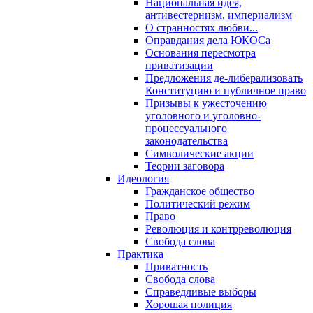
Национальная идея,
антивестернизм, империализм
О странностях любви...
Оправдания дела ЮКОСа
Основания пересмотра
приватизации
Предложения де-либерализовать
Конституцию и публичное право
Призывы к ужесточению
уголовного и уголовно-
процессуального
законодательства
Символические акции
Теории заговора
Идеология
Гражданское общество
Политический режим
Право
Революция и контрреволюция
Свобода слова
Практика
Приватность
Свобода слова
Справедливые выборы
Хорошая полиция