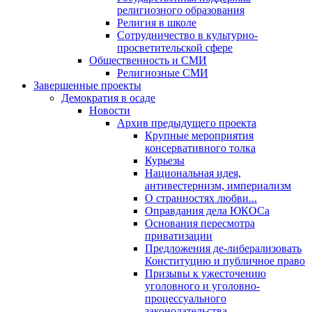
религиозного образования
Религия в школе
Сотрудничество в культурно-
просветительской сфере
Общественность и СМИ
Религиозные СМИ
Завершенные проекты
Демократия в осаде
Новости
Архив предыдущего проекта
Крупные мероприятия
консервативного толка
Курьезы
Национальная идея,
антивестернизм, империализм
О странностях любви...
Оправдания дела ЮКОСа
Основания пересмотра
приватизации
Предложения де-либерализовать
Конституцию и публичное право
Призывы к ужесточению
уголовного и уголовно-
процессуального
законодательства