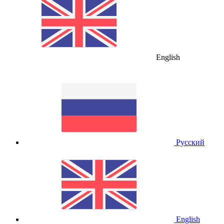
English
Русский
English