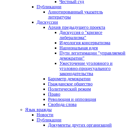
Честный суд
Публикации
Аннотированный указатель
литературы
Дискуссии
Архив предыдущего проекта
Дискуссия о "кризисе
либерализма"
Идеология консерватизма
Национальная идея
Пути легитимации "управляемой
демократии"
Ужесточение уголовного и
уголовно-процесуального
законодательства
Барометр демократии
Гражданское общество
Политический режим
Право
Революция и оппозиция
Свобода слова
Язык вражды
Новости
Публикации
Документы других организаций