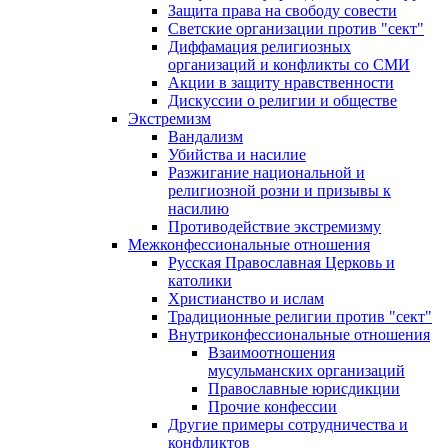
Защита права на свободу совести
Светские организации против "сект"
Диффамация религиозных
организаций и конфликты со СМИ
Акции в защиту нравственности
Дискуссии о религии и обществе
Экстремизм
Вандализм
Убийства и насилие
Разжигание национальной и
религиозной розни и призывы к
насилию
Противодействие экстремизму
Межконфессиональные отношения
Русская Православная Церковь и
католики
Христианство и ислам
Традиционные религии против "сект"
Внутриконфессиональные отношения
Взаимоотношения
мусульманских организаций
Православные юрисдикции
Прочие конфессии
Другие примеры сотрудничества и
конфликтов