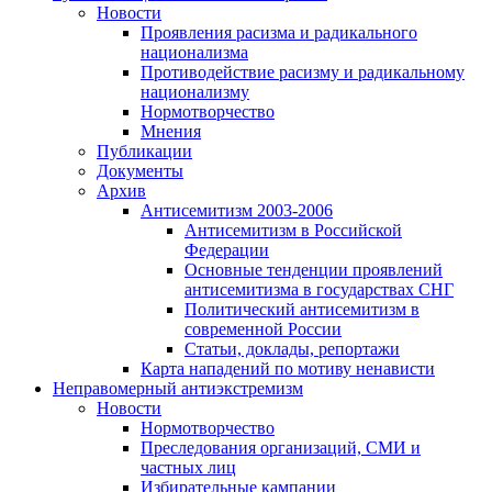
Новости
Проявления расизма и радикального
национализма
Противодействие расизму и радикальному
национализму
Нормотворчество
Мнения
Публикации
Документы
Архив
Антисемитизм 2003-2006
Антисемитизм в Российской
Федерации
Основные тенденции проявлений
антисемитизма в государствах СНГ
Политический антисемитизм в
современной России
Статьи, доклады, репортажи
Карта нападений по мотиву ненависти
Неправомерный антиэкстремизм
Новости
Нормотворчество
Преследования организаций, СМИ и
частных лиц
Избирательные кампании