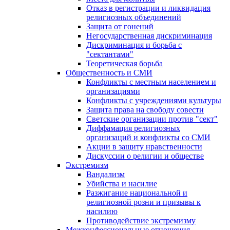
Отказ в регистрации и ликвидация
религиозных объединений
Защита от гонений
Негосударственная дискриминация
Дискриминация и борьба с
"сектантами"
Теоретическая борьба
Общественность и СМИ
Конфликты с местным населением и
организациями
Конфликты с учреждениями культуры
Защита права на свободу совести
Светские организации против "сект"
Диффамация религиозных
организаций и конфликты со СМИ
Акции в защиту нравственности
Дискуссии о религии и обществе
Экстремизм
Вандализм
Убийства и насилие
Разжигание национальной и
религиозной розни и призывы к
насилию
Противодействие экстремизму
Межконфессиональные отношения