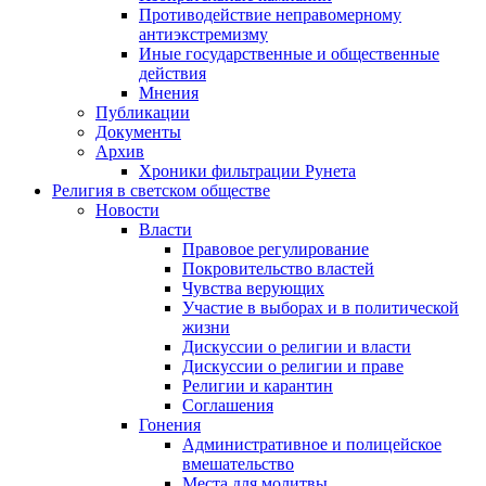
Противодействие неправомерному
антиэкстремизму
Иные государственные и общественные
действия
Мнения
Публикации
Документы
Архив
Хроники фильтрации Рунета
Религия в светском обществе
Новости
Власти
Правовое регулирование
Покровительство властей
Чувства верующих
Участие в выборах и в политической
жизни
Дискуссии о религии и власти
Дискуссии о религии и праве
Религии и карантин
Соглашения
Гонения
Административное и полицейское
вмешательство
Места для молитвы