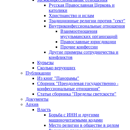
Русская Православная Церковь и
католики
Христианство и ислам
Традиционные религии против "сект"
Внутриконфессиональные отношения
Взаимоотношения
мусульманских организаций
Православные юрисдикции
Прочие конфессии
Другие примеры сотрудничества и
конфликтов
Курьезы
Сколько верующих
Публикации
Из книг "Панорамы"
Сборник "Преодолевая государственно -
конфессиональные отношения"
Статьи сборника "Пределы светскости"
Документы
Архив
Власть
Борьба с ИНН и другими
машиночитаемыми кодами
Место религии в обществе в целом